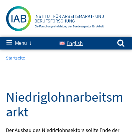
Springe
zum
Inhalt
Suchen nach:
≡
English
Menü
✘
Startseite
Niedriglohnarbeitsm
arkt
Der Ausbau des Niedriglohnsektors sollte Ende der