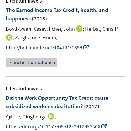
Literaturhinweis
m
n
n
F
The Earned Income Tax Credit, health, and
s
e
happiness
(2013)
t
n
e
I
Boyd-Swan, Casey;
Ifcher, John
;
Herbst, Chris M.
s
r
n
t
I
;
Zarghamee, Homa;
ö
n
e
n
f
I
http://hdl.handle.net/10419/71688
e
r
n
f
n
u
ö
e
n
n
mehr Informationen
e
f
u
e
e
m
f
e
n
u
F
n
m
e
e
e
F
Literaturhinweis
m
n
n
e
F
Did the Work Opportunity Tax Credit cause
s
n
e
t
subsidized worker substitution?
(2012)
s
n
e
t
I
Ajilore, Olugbenga
;
s
r
e
n
t
I
https://doi.org/10.1177/0891242412453306
ö
r
n
e