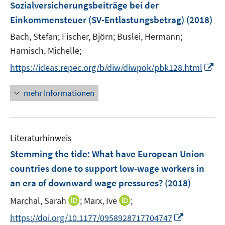
Sozialversicherungsbeiträge bei der
t
t
s
e
e
Einkommensteuer (SV-Entlastungsbetrag)
(2018)
t
r
r
e
Bach, Stefan;
Fischer, Björn;
Buslei, Hermann;
ö
ö
r
Harnisch, Michelle;
f
f
ö
f
f
I
https://ideas.repec.org/b/diw/diwpok/pbk128.html
f
n
n
n
f
e
e
n
mehr Informationen
n
n
n
e
e
u
n
e
Literaturhinweis
m
F
Stemming the tide
:
What have European Union
e
countries done to support low-wage workers in
n
an era of downward wage pressures?
(2018)
s
t
I
I
Marchal, Sarah
;
Marx, Ive
;
e
n
n
I
https://doi.org/10.1177/0958928717704747
r
n
n