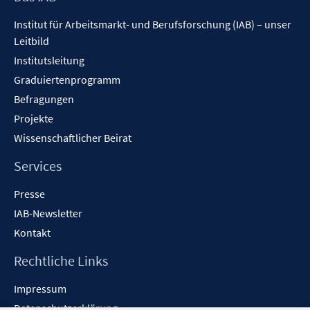
f
f
f
Inhalt
f
n
n
n
Institut für Arbeitsmarkt- und Berufsforschung (IAB) – unser
f
e
e
e
Leitbild
n
n
n
n
Institutsleitung
e
n
Graduiertenprogramm
Befragungen
Projekte
Wissenschaftlicher Beirat
Services
Presse
IAB-Newsletter
Kontakt
Rechtliche Links
Impressum
Datenschutzerklärung