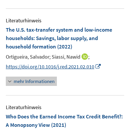
m
m
e
u
F
F
m
e
e
e
F
Literaturhinweis
m
n
n
e
F
The U.S. tax-transfer system and low-income
s
s
n
e
t
t
households: Savings, labor supply, and
s
n
e
e
household formation
t
(2022)
s
r
r
e
t
I
Ortigueira, Salvador;
Siassi, Nawid
;
ö
ö
r
e
n
f
f
I
https://doi.org/10.1016/j.red.2021.02.010
ö
r
n
f
f
n
f
ö
e
n
n
n
f
mehr Informationen
f
u
e
e
e
n
f
e
n
n
u
e
n
m
e
n
e
F
Literaturhinweis
m
n
e
F
Who Does the Earned Income Tax Credit Benefit?
:
n
e
A Monopsony View
(2021)
s
n