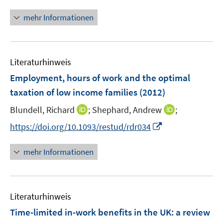
n
f
ö
e
r
n
f
mehr Informationen
f
u
ö
e
n
f
e
f
u
e
n
m
f
e
n
e
F
n
Literaturhinweis
m
n
e
e
F
Employment, hours of work and the optimal
n
n
e
taxation of low income families
(2012)
s
n
t
I
I
Blundell, Richard
;
Shephard, Andrew
;
s
e
n
n
t
I
https://doi.org/10.1093/restud/rdr034
r
n
n
e
n
ö
e
e
r
n
mehr Informationen
f
u
u
ö
e
f
e
e
f
u
n
m
m
f
e
e
F
F
n
Literaturhinweis
m
n
e
e
e
F
Time-limited in-work benefits in the UK
:
a review
n
n
n
e