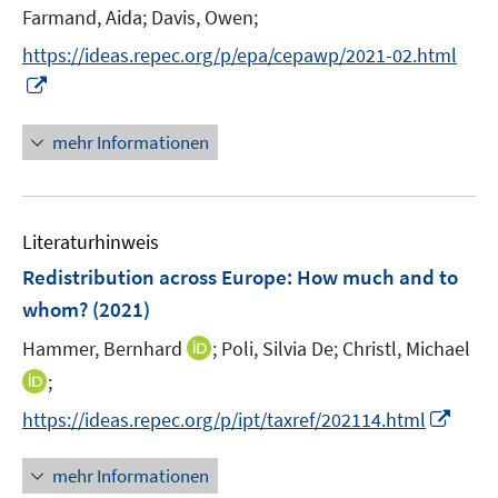
t
Farmand, Aida;
Davis, Owen;
s
e
t
https://ideas.repec.org/p/epa/cepawp/2021-02.html
r
e
I
ö
r
n
f
ö
n
mehr Informationen
f
f
e
n
f
u
e
n
e
n
e
Literaturhinweis
m
n
F
Redistribution across Europe: How much and to
e
whom?
(2021)
n
I
Hammer, Bernhard
;
Poli, Silvia De;
Christl, Michael
s
n
t
I
;
n
e
n
I
https://ideas.repec.org/p/ipt/taxref/202114.html
e
r
n
n
u
ö
e
n
mehr Informationen
e
f
u
e