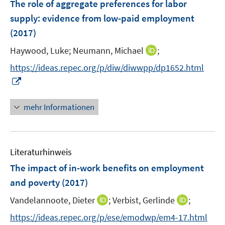
F
The role of aggregate preferences for labor
s
e
supply
:
evidence from low-paid employment
t
n
e
(2017)
s
r
t
I
Haywood, Luke;
Neumann, Michael
;
ö
e
n
f
https://ideas.repec.org/p/diw/diwwpp/dp1652.html
r
n
f
I
ö
e
n
n
f
u
e
n
mehr Informationen
f
e
n
e
n
m
u
e
F
e
n
e
Literaturhinweis
m
n
F
The impact of in-work benefits on employment
s
e
and poverty
(2017)
t
n
e
I
I
Vandelannoote, Dieter
;
Verbist, Gerlinde
;
s
r
n
n
t
https://ideas.repec.org/p/ese/emodwp/em4-17.html
ö
n
n
e