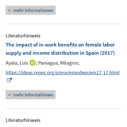
n
ö
e
e
n
mehr Informationen
f
u
u
e
f
e
e
u
n
m
m
e
e
F
F
Literaturhinweis
m
n
e
e
F
The impact of in-work benefits on female labor
n
n
e
supply and income distribution in Spain
(2017)
s
s
n
t
t
I
Ayala, Luis
;
Paniagua, Milagros;
s
e
e
n
t
https://ideas.repec.org/p/ese/emodwp/em17-17.html
r
r
n
e
I
ö
ö
e
r
n
f
f
u
ö
n
mehr Informationen
f
f
e
f
e
n
n
m
f
u
e
e
F
n
e
n
n
e
e
Literaturhinweis
m
n
n