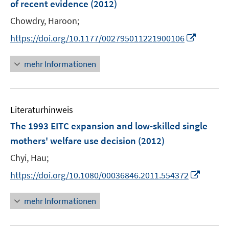
of recent evidence
(2012)
s
s
n
t
t
Chowdry, Haroon;
s
e
e
t
I
https://doi.org/10.1177/002795011221900106
r
r
e
n
ö
ö
r
n
mehr Informationen
f
f
ö
e
f
f
f
u
n
n
f
e
e
e
n
Literaturhinweis
m
n
n
e
F
The 1993 EITC expansion and low-skilled single
n
e
mothers' welfare use decision
(2012)
n
Chyi, Hau;
s
t
I
https://doi.org/10.1080/00036846.2011.554372
e
n
r
n
mehr Informationen
ö
e
f
u