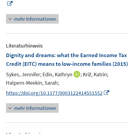
I
f
e
e
r
n
f
u
u
ö
n
n
mehr Informationen
e
e
f
e
e
m
m
f
u
n
F
F
n
e
e
e
e
Literaturhinweis
m
n
n
n
F
Dignity and dreams: what the Earned Income Tax
s
s
e
Credit (EITC) means to low-income families
(2015)
t
t
n
e
e
I
Sykes, Jennifer;
Edin, Kathryn
;
Križ, Katrin;
s
r
r
n
t
Halpern-Meekin, Sarah;
ö
ö
n
e
I
f
f
https://doi.org/10.1177/0003122414551552
e
r
n
f
f
u
ö
n
n
n
mehr Informationen
e
f
e
e
e
m
f
u
n
n
F
n
e
e
e