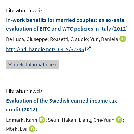
f
e
n
Literaturhinweis
m
e
F
In-work benefits for married couples
:
an ex-ante
n
e
evaluation of EITC and WTC policies in Italy
(2012)
n
I
De Luca, Giuseppe;
Rossetti, Claudio;
Vuri, Daniela
;
s
n
t
I
http://hdl.handle.net/10419/62396
n
e
n
e
r
n
mehr Informationen
u
ö
e
e
f
u
m
f
e
F
n
Literaturhinweis
m
e
e
F
Evaluation of the Swedish earned income tax
n
n
e
credit
(2012)
s
n
t
I
I
Edmark, Karin
;
Selin, Hakan;
Liang, Che-Yuan
;
s
e
n
n
t
I
Mörk, Eva
;
r
n
n