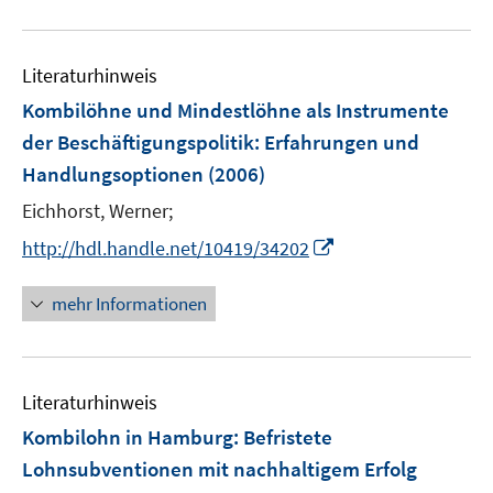
m
m
u
F
F
e
e
e
Literaturhinweis
m
n
n
F
Kombilöhne und Mindestlöhne als Instrumente
s
s
e
der Beschäftigungspolitik
:
Erfahrungen und
t
t
n
e
e
Handlungsoptionen
(2006)
s
r
r
t
Eichhorst, Werner;
ö
ö
e
I
http://hdl.handle.net/10419/34202
f
f
r
n
f
f
ö
n
n
n
mehr Informationen
f
e
e
e
f
u
n
n
n
e
e
Literaturhinweis
m
n
F
Kombilohn in Hamburg: Befristete
e
Lohnsubventionen mit nachhaltigem Erfolg
n