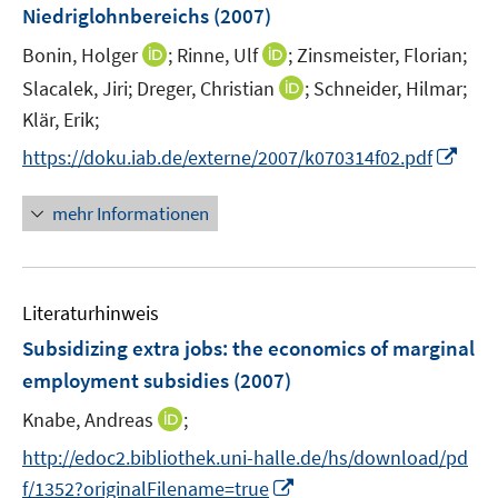
Niedriglohnbereichs
(2007)
t
e
I
I
Bonin, Holger
;
Rinne, Ulf
;
Zinsmeister, Florian;
r
n
n
I
Slacalek, Jiri;
Dreger, Christian
;
Schneider, Hilmar;
ö
n
n
n
Klär, Erik;
f
e
e
n
f
I
https://doku.iab.de/externe/2007/k070314f02.pdf
u
u
e
n
n
e
e
u
e
n
mehr Informationen
m
m
e
n
e
F
F
m
u
e
e
F
e
n
n
e
Literaturhinweis
m
s
s
n
F
Subsidizing extra jobs
t
:
the economics of marginal
t
s
e
e
e
employment subsidies
(2007)
t
n
r
r
e
I
Knabe, Andreas
;
s
ö
ö
r
n
t
f
f
http://edoc2.bibliothek.uni-halle.de/hs/download/pd
ö
n
e
f
f
I
f
f/1352?originalFilename=true