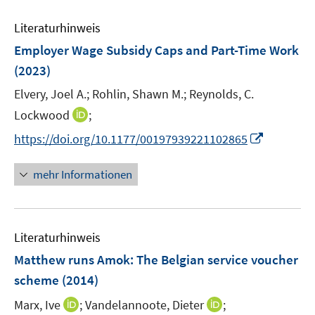
m
e
F
Literaturhinweis
m
e
F
Employer Wage Subsidy Caps and Part-Time Work
n
e
(2023)
s
n
t
Elvery, Joel A.;
Rohlin, Shawn M.;
Reynolds, C.
s
e
t
I
Lockwood
;
r
e
n
I
https://doi.org/10.1177/00197939221102865
ö
r
n
n
f
ö
e
n
mehr Informationen
f
f
u
e
n
f
e
u
e
n
m
e
n
e
F
Literaturhinweis
m
n
e
F
Matthew runs Amok: The Belgian service voucher
n
e
scheme
(2014)
s
n
t
I
I
Marx, Ive
;
Vandelannoote, Dieter
;
s