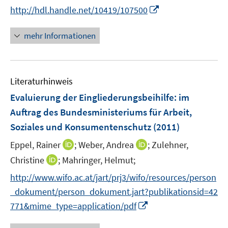
e
n
n
t
I
http://hdl.handle.net/10419/107500
r
n
n
e
n
ö
e
e
r
n
mehr Informationen
f
u
u
ö
e
f
e
e
f
u
n
m
m
f
e
e
F
F
n
Literaturhinweis
m
n
e
e
e
F
Evaluierung der Eingliederungsbeihilfe
:
im
n
n
n
e
Auftrag des Bundesministeriums für Arbeit,
s
s
n
Soziales und Konsumentenschutz
t
(2011)
t
s
e
e
t
I
I
Eppel, Rainer
;
Weber, Andrea
;
Zulehner,
r
r
e
n
n
I
Christine
;
Mahringer, Helmut;
ö
ö
r
n
n
n
f
f
http://www.wifo.ac.at/jart/prj3/wifo/resources/person
ö
e
e
n
f
f
_dokument/person_dokument.jart?publikationsid=42
f
u
u
e
n
n
f
I
e
e
771&mime_type=application/pdf
u
e
e
n
n
m
m
e
n
n