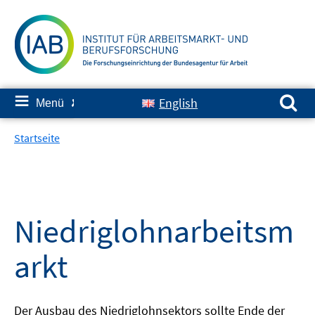
Springe
zum
Inhalt
Suchen nach:
≡
English
Menü
✘
Startseite
Niedriglohnarbeitsm
arkt
Der Ausbau des Niedriglohnsektors sollte Ende der