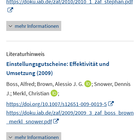
f
f
https://doku.iab.de/zaf/2010/2010_1_zaf_stephan.pdf
ö
e
r
n
f
f
I
f
u
ö
e
n
n
n
f
e
f
u
e
e
n
n
mehr Informationen
m
f
e
n
n
e
e
F
n
m
u
n
e
e
F
e
n
n
e
Literaturhinweis
m
s
n
F
Einstellungsgutscheine: Effektivität und
t
s
e
e
Umsetzung
(2009)
t
n
r
e
I
Boss, Alfred;
Brown, Alessio J. G.
;
Snower, Dennis
s
ö
r
n
t
I
J.;
Merkl, Christian
;
f
ö
n
e
n
f
I
https://doi.org/10.1007/s12651-009-0019-5
f
e
r
n
n
n
f
https://doku.iab.de/zaf/2009/2009_3_zaf_boss_brown
u
ö
e
e
n
n
I
e
_merkl_snower.pdf
f
u
n
e
e
n
m
f
e
u
n
n
F
n
mehr Informationen
m