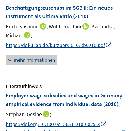
t
f
f
f
F
Beschäftigungszuschuss im SGB II: Ein neues
e
n
f
f
e
r
e
Instrument als Ultima Ratio
(2010)
n
n
n
ö
n
e
e
I
I
Koch, Susanne
;
Wolff, Joachim
;
Kvasnicka,
s
f
n
n
n
n
t
I
Michael
;
f
n
n
e
n
n
I
https://doku.iab.de/kurzber/2010/kb0210.pdf
e
e
r
n
e
n
u
u
ö
e
n
n
mehr Informationen
e
e
f
u
e
m
m
f
e
u
F
F
n
m
e
e
e
e
F
Literaturhinweis
m
n
n
n
e
F
Employer wage subsidies and wages in Germany
:
s
s
n
e
t
t
empirical evidence from individual data
(2010)
s
n
e
e
t
I
Stephan, Gesine
;
s
r
r
e
n
t
I
https://doi.org/10.1007/s12651-010-0029-3
ö
ö
r
n
e
n