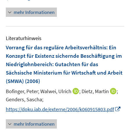
e
r
n
n
n
f
u
ö
e
e
n
n
mehr Informationen
e
f
n
n
e
e
m
f
u
n
F
n
e
e
e
Literaturhinweis
m
n
n
F
Vorrang für das reguläre Arbeitsverhältnis: Ein
s
e
Konzept für Existenz sichernde Beschäftigung im
t
n
e
Niedriglohnbereich
:
Gutachten für das
s
r
Sächsische Ministerium für Wirtschaft und Arbeit
t
ö
e
(SMWA)
(2006)
f
r
f
I
I
Bofinger, Peter;
Walwei, Ulrich
;
Dietz, Martin
;
ö
n
n
n
Genders, Sascha;
f
e
n
n
f
I
https://doku.iab.de/externe/2006/k060915803.pdf
n
e
e
n
n
u
u
e
n
mehr Informationen
e
e
n
e