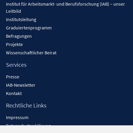
Institut für Arbeitsmarkt- und Berufsforschung (IAB) – unser
e
n
t
Leitbild
n
e
e
Institutsleitung
n
r
Graduiertenprogramm
ö
f
Befragungen
f
Projekte
n
Wissenschaftlicher Beirat
e
n
Services
Presse
IAB-Newsletter
Kontakt
Rechtliche Links
Impressum
Datenschutzerklärung