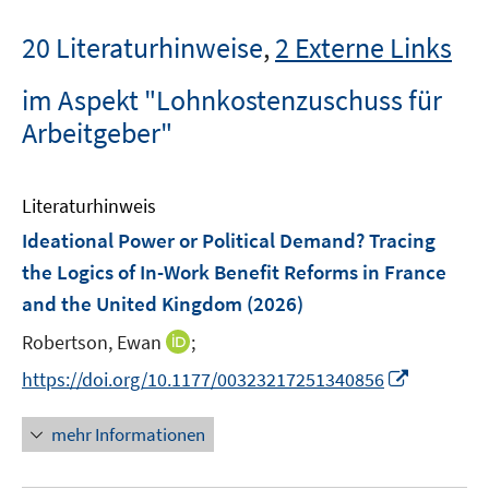
20 Literaturhinweise
,
2 Externe Links
im Aspekt "Lohnkostenzuschuss für
Arbeitgeber"
Literaturhinweis
Ideational Power or Political Demand? Tracing
the Logics of In-Work Benefit Reforms in France
and the United Kingdom
(2026)
I
Robertson, Ewan
;
n
I
https://doi.org/10.1177/00323217251340856
n
n
e
n
mehr Informationen
u
e
e
u