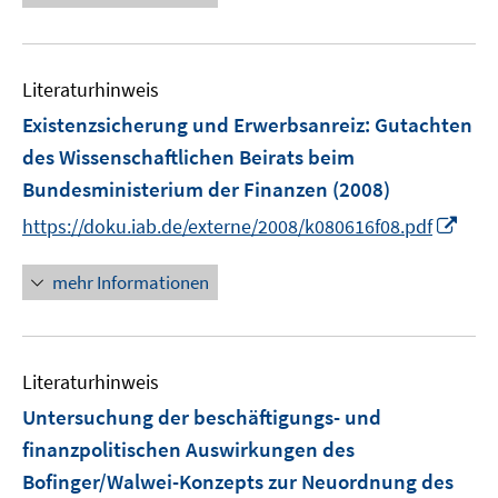
e
e
e
e
F
m
u
n
n
e
F
e
s
n
e
Literaturhinweis
m
t
s
n
F
e
Existenzsicherung und Erwerbsanreiz
:
Gutachten
t
s
e
r
e
des Wissenschaftlichen Beirats beim
t
n
ö
r
Bundesministerium der Finanzen
(2008)
e
s
f
ö
r
I
t
https://doku.iab.de/externe/2008/k080616f08.pdf
f
f
ö
n
e
n
f
f
n
r
e
mehr Informationen
n
f
e
ö
n
e
n
u
f
n
e
e
f
n
Literaturhinweis
m
n
F
e
Untersuchung der beschäftigungs- und
e
n
finanzpolitischen Auswirkungen des
n
Bofinger/Walwei-Konzepts zur Neuordnung des
s