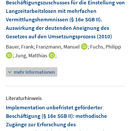
Beschäftigungszuschusses für die Einstellung von
t
s
e
Langzeitarbeitslosen mit mehrfachen
t
r
e
Vermittlungshemmnissen (§ 16e SGB II).
ö
r
Auswirkung der deutenden Aneignung des
f
ö
Gesetzes auf den Umsetzungsprozess
(2010)
f
f
n
I
Bauer, Frank;
Franzmann, Manuel
f
;
Fuchs, Philipp
e
n
n
I
I
;
Jung, Matthias
;
n
n
e
n
n
e
n
n
n
mehr Informationen
u
e
e
e
u
u
m
e
e
F
m
m
Literaturhinweis
e
F
F
Implementation unbefristet geförderter
n
e
e
Beschäftigung (§ 16e SGB II)
:
methodische
s
n
n
t
Zugänge zur Erforschung des
s
s
e