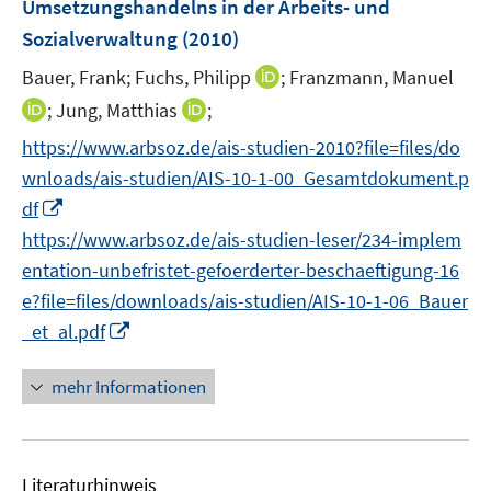
t
t
Umsetzungshandelns in der Arbeits- und
r
e
e
Sozialverwaltung
(2010)
ö
r
r
I
Bauer, Frank;
Fuchs, Philipp
;
Franzmann, Manuel
f
ö
ö
n
f
I
I
f
;
Jung, Matthias
f
;
n
n
n
n
f
f
https://www.arbsoz.de/ais-studien-2010?file=files/do
e
e
n
n
n
n
wnloads/ais-studien/AIS-10-1-00_Gesamtdokument.p
u
n
e
e
e
e
I
e
df
u
u
n
n
n
m
https://www.arbsoz.de/ais-studien-leser/234-implem
e
e
n
F
m
m
entation-unbefristet-gefoerderter-beschaeftigung-16
e
e
F
F
e?file=files/downloads/ais-studien/AIS-10-1-06_Bauer
u
n
e
e
I
_et_al.pdf
e
s
n
n
n
m
t
s
s
n
mehr Informationen
F
e
t
t
e
e
r
e
e
u
n
ö
r
r
e
s
f
ö
ö
Literaturhinweis
m