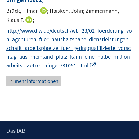
r
I
Brück, Tilman
;
Haisken, John;
Zimmermann,
ö
n
I
Klaus F.
;
f
n
n
f
http://www.diw.de/deutsch/wb_23/02_foerderung_vo
e
n
n
n_agenturen_fuer_haushaltsnahe_dienstleistungen_
u
e
e
e
schafft_arbeitsplaetze_fuer_geringqualifizierte_vorsc
u
n
m
hlag_aus_rheinland_pfalz_kann_eine_halbe_million_
e
F
m
I
arbeitsplaetze_bringen/31051.html
e
F
n
n
e
n
mehr Informationen
s
n
e
t
s
u
e
t
e
r
e
m
ö
r
F
f
ö
e
f
Footer
Das IAB
f
n
n
Inhalt
f
s