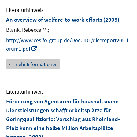
e
n
e
Literaturhinweis
m
n
F
An overview of welfare-to-work efforts
(2005)
s
e
t
Blank, Rebecca M.;
n
e
s
http://www.cesifo-group.de/DocCIDL/dicereport205-f
r
t
I
orum1.pdf
ö
e
n
f
r
n
mehr Informationen
f
ö
e
n
f
u
e
f
e
n
n
Literaturhinweis
m
e
F
Förderung von Agenturen für haushaltsnahe
n
e
Dienstleistungen schafft Arbeitsplätze für
n
Geringqualifizierte
:
Vorschlag aus Rheinland-
s
Pfalz kann eine halbe Million Arbeitsplätze
t
e
bringen
(2002)