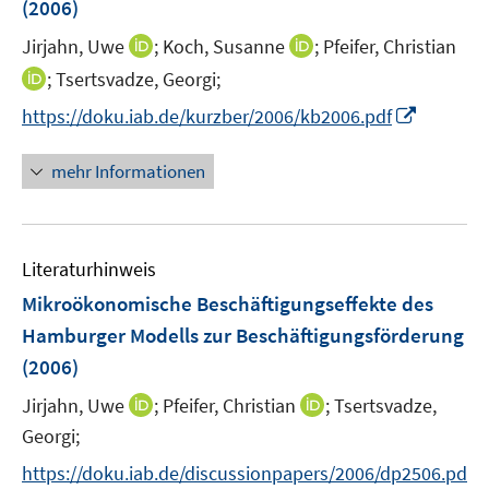
(2006)
s
t
I
I
Jirjahn, Uwe
;
Koch, Susanne
;
Pfeifer, Christian
e
n
n
I
;
Tsertsvadze, Georgi;
r
n
n
n
I
https://doku.iab.de/kurzber/2006/kb2006.pdf
ö
e
e
n
n
f
u
u
e
n
mehr Informationen
f
e
e
u
e
n
m
m
e
u
e
F
F
m
e
n
e
e
F
Literaturhinweis
m
n
n
e
F
Mikroökonomische Beschäftigungseffekte des
s
s
n
e
t
t
Hamburger Modells zur Beschäftigungsförderung
s
n
e
e
(2006)
t
s
r
r
e
t
I
I
Jirjahn, Uwe
;
Pfeifer, Christian
;
Tsertsvadze,
ö
ö
r
e
n
n
Georgi;
f
f
ö
r
n
n
f
f
f
https://doku.iab.de/discussionpapers/2006/dp2506.pd
ö
e
e