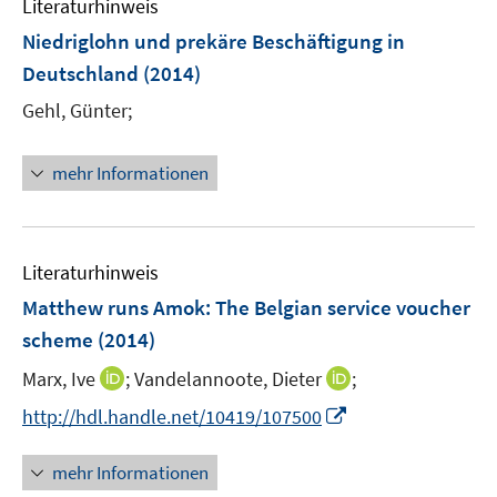
Literaturhinweis
m
n
n
F
Niedriglohn und prekäre Beschäftigung in
s
e
Deutschland
(2014)
t
n
e
Gehl, Günter;
s
r
t
ö
e
mehr Informationen
f
r
f
ö
n
f
e
Literaturhinweis
f
n
n
Matthew runs Amok: The Belgian service voucher
e
scheme
(2014)
n
I
I
Marx, Ive
;
Vandelannoote, Dieter
;
n
n
I
http://hdl.handle.net/10419/107500
n
n
n
e
e
n
mehr Informationen
u
u
e