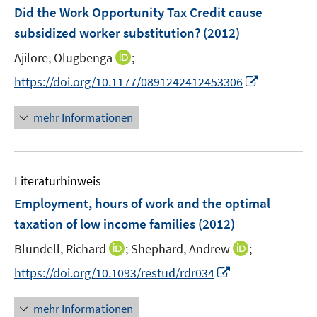
e
F
Did the Work Opportunity Tax Credit cause
n
e
subsidized worker substitution?
(2012)
n
I
Ajilore, Olugbenga
;
s
n
t
I
https://doi.org/10.1177/0891242412453306
n
e
n
e
r
n
mehr Informationen
u
ö
e
e
f
u
m
f
e
F
n
Literaturhinweis
m
e
e
F
Employment, hours of work and the optimal
n
n
e
taxation of low income families
(2012)
s
n
t
I
I
Blundell, Richard
;
Shephard, Andrew
;
s
e
n
n
t
I
https://doi.org/10.1093/restud/rdr034
r
n
n
e
n
ö
e
e
r
n
mehr Informationen
f
u
u