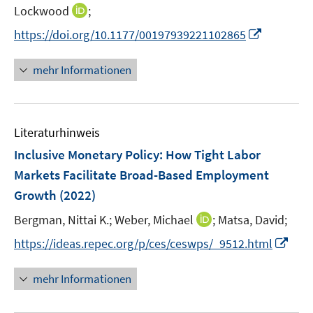
e
t
I
Lockwood
;
r
e
n
I
https://doi.org/10.1177/00197939221102865
ö
r
n
n
f
ö
e
n
mehr Informationen
f
f
u
e
n
f
e
u
e
n
m
e
n
e
F
Literaturhinweis
m
n
e
F
Inclusive Monetary Policy: How Tight Labor
n
e
Markets Facilitate Broad-Based Employment
s
n
Growth
(2022)
t
s
e
t
I
Bergman, Nittai K.;
Weber, Michael
;
Matsa, David;
r
e
n
I
https://ideas.repec.org/p/ces/ceswps/_9512.html
ö
r
n
n
f
ö
e
n
f
mehr Informationen
f
u
e
n
f
e
u
e