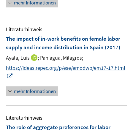
n
n
n
mehr Informationen
f
e
u
e
e
e
n
m
e
n
n
u
e
F
m
e
n
e
F
Literaturhinweis
m
n
e
F
The impact of in-work benefits on female labor
s
n
e
t
supply and income distribution in Spain
(2017)
s
n
e
t
I
Ayala, Luis
;
Paniagua, Milagros;
s
r
e
n
t
https://ideas.repec.org/p/ese/emodwp/em17-17.html
ö
r
n
e
I
f
ö
e
r
n
f
f
u
ö
n
n
mehr Informationen
f
e
f
e
e
n
m
f
u
n
e
F
n
e
n
e
e
Literaturhinweis
m
n
n
F
The role of aggregate preferences for labor
s
e