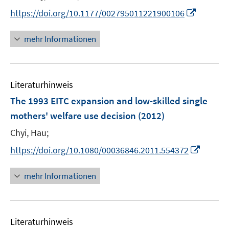
t
I
https://doi.org/10.1177/002795011221900106
e
n
r
n
mehr Informationen
ö
e
f
u
f
e
n
Literaturhinweis
m
e
F
The 1993 EITC expansion and low-skilled single
n
e
mothers' welfare use decision
(2012)
n
Chyi, Hau;
s
t
I
https://doi.org/10.1080/00036846.2011.554372
e
n
r
n
mehr Informationen
ö
e
f
u
f
e
n
Literaturhinweis
m