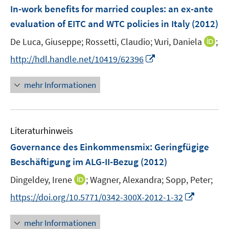
e
F
In-work benefits for married couples
:
an ex-ante
n
e
evaluation of EITC and WTC policies in Italy
(2012)
n
I
De Luca, Giuseppe;
Rossetti, Claudio;
Vuri, Daniela
;
s
n
t
I
http://hdl.handle.net/10419/62396
n
e
n
e
r
n
mehr Informationen
u
ö
e
e
f
u
m
f
e
F
n
Literaturhinweis
m
e
e
F
Governance des Einkommensmix: Geringfügige
n
n
e
Beschäftigung im ALG-II-Bezug
(2012)
s
n
t
I
Dingeldey, Irene
;
Wagner, Alexandra;
Sopp, Peter;
s
e
n
t
I
https://doi.org/10.5771/0342-300X-2012-1-32
r
n
e
n
ö
e
r
n
mehr Informationen
f
u