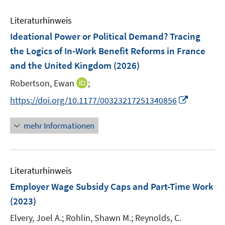
m
e
F
Literaturhinweis
m
e
F
Ideational Power or Political Demand? Tracing
n
e
the Logics of In-Work Benefit Reforms in France
s
n
and the United Kingdom
t
(2026)
s
e
t
I
Robertson, Ewan
;
r
e
n
I
https://doi.org/10.1177/00323217251340856
ö
r
n
n
f
ö
e
n
f
mehr Informationen
f
u
e
n
f
e
u
e
n
m
e
n
e
F
Literaturhinweis
m
n
e
F
Employer Wage Subsidy Caps and Part-Time Work
n
e
(2023)
s
n
t
Elvery, Joel A.;
Rohlin, Shawn M.;
Reynolds, C.
s