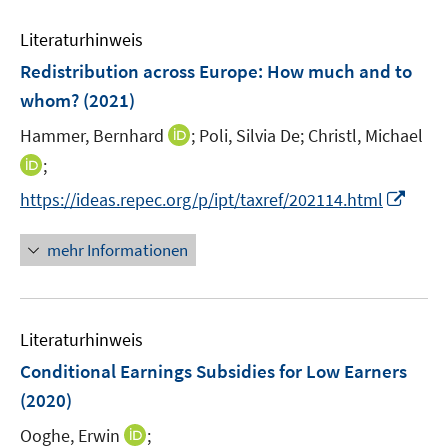
e
n
e
n
e
Literaturhinweis
m
n
F
Redistribution across Europe: How much and to
e
whom?
(2021)
n
I
Hammer, Bernhard
;
Poli, Silvia De;
Christl, Michael
s
n
t
I
;
n
e
n
I
https://ideas.repec.org/p/ipt/taxref/202114.html
e
r
n
n
u
ö
e
n
mehr Informationen
e
f
u
e
m
f
e
u
F
n
m
e
e
e
F
Literaturhinweis
m
n
n
e
F
Conditional Earnings Subsidies for Low Earners
s
n
e
t
(2020)
s
n
e
t
I
Ooghe, Erwin
;
s
r