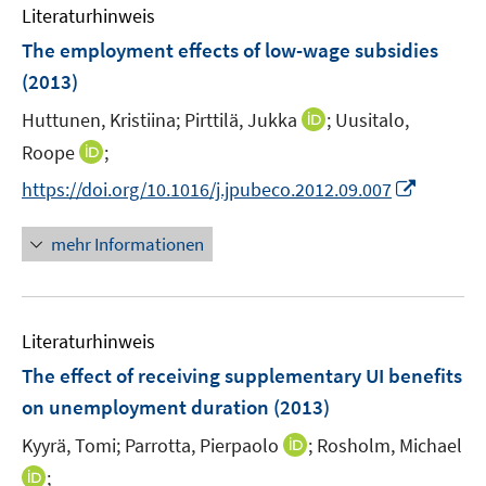
F
Literaturhinweis
m
e
F
The employment effects of low-wage subsidies
n
e
(2013)
s
n
t
I
Huttunen, Kristiina;
Pirttilä, Jukka
;
Uusitalo,
s
e
n
t
I
Roope
;
r
n
e
n
I
https://doi.org/10.1016/j.jpubeco.2012.09.007
ö
e
r
n
n
f
u
ö
e
n
f
mehr Informationen
e
f
u
e
n
m
f
e
u
e
F
n
m
e
n
e
e
F
Literaturhinweis
m
n
n
e
F
The effect of receiving supplementary UI benefits
s
n
e
t
on unemployment duration
(2013)
s
n
e
t
I
Kyyrä, Tomi;
Parrotta, Pierpaolo
;
Rosholm, Michael
s
r
e
n
t
I
;
ö