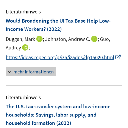
n
m
e
n
e
F
Literaturhinweis
m
n
e
F
Would Broadening the UI Tax Base Help Low-
n
e
Income Workers?
(2022)
s
n
t
I
I
Duggan, Mark
;
Johnston, Andrew C.
;
Guo,
s
e
n
n
t
I
Audrey
;
r
n
n
e
n
I
https://ideas.repec.org/p/iza/izadps/dp15020.html
ö
e
e
r
n
n
f
u
u
ö
e
n
f
mehr Informationen
e
e
f
u
e
n
m
m
f
e
u
e
F
F
n
m
e
n
e
e
e
F
Literaturhinweis
m
n
n
n
e
F
The U.S. tax-transfer system and low-income
s
s
n
e
t
t
households: Savings, labor supply, and
s
n
e
e
household formation
t
(2022)
s
r
r