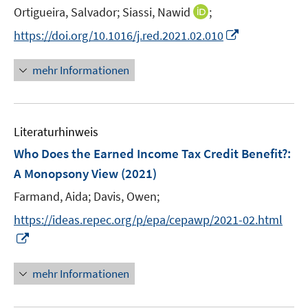
e
t
I
Ortigueira, Salvador;
Siassi, Nawid
;
ö
ö
r
e
n
f
f
I
https://doi.org/10.1016/j.red.2021.02.010
ö
r
n
f
f
n
f
ö
e
n
n
n
f
mehr Informationen
f
u
e
e
e
n
f
e
n
n
u
e
n
m
e
n
e
F
Literaturhinweis
m
n
e
F
Who Does the Earned Income Tax Credit Benefit?
:
n
e
A Monopsony View
(2021)
s
n
t
Farmand, Aida;
Davis, Owen;
s
e
t
https://ideas.repec.org/p/epa/cepawp/2021-02.html
r
e
I
ö
r
n
f
ö
n
mehr Informationen
f
f
e
n
f
u