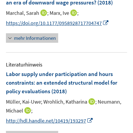
an era of downward wage pressures?
(2018)
s
t
I
I
Marchal, Sarah
;
Marx, Ive
;
e
n
n
I
https://doi.org/10.1177/0958928717704747
r
n
n
n
ö
e
e
n
mehr Informationen
f
u
u
e
f
e
e
u
n
m
m
e
e
F
F
Literaturhinweis
m
n
e
e
F
Labor supply under participation and hours
n
n
e
constraints
:
an extended structural model for
s
s
n
policy evaluations
t
(2018)
t
s
e
e
t
I
Müller, Kai-Uwe;
Wrohlich, Katharina
;
Neumann,
r
r
e
n
I
Michael
;
ö
ö
r
n
n
f
f
I
http://hdl.handle.net/10419/193297
ö
e
n
f
f
n
f
u
e