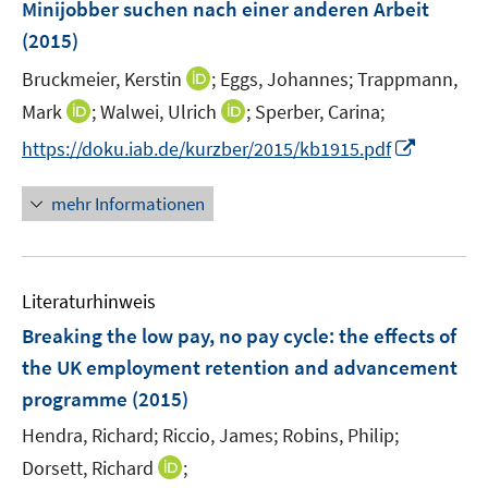
Minijobber suchen nach einer anderen Arbeit
t
t
n
e
e
(2015)
s
r
r
t
I
Bruckmeier, Kerstin
;
Eggs, Johannes;
Trappmann,
ö
ö
e
n
I
I
Mark
;
Walwei, Ulrich
;
Sperber, Carina;
f
f
r
n
n
n
f
f
I
https://doku.iab.de/kurzber/2015/kb1915.pdf
ö
e
n
n
n
n
n
f
u
e
e
e
e
n
mehr Informationen
f
e
u
u
n
n
e
n
m
e
e
u
e
F
m
m
e
n
e
F
F
Literaturhinweis
m
n
e
e
F
Breaking the low pay, no pay cycle
:
the effects of
s
n
n
e
t
the UK employment retention and advancement
s
s
n
e
programme
t
(2015)
t
s
r
e
e
t
Hendra, Richard;
Riccio, James;
Robins, Philip;
ö
r
r
e
I
Dorsett, Richard
;
f
ö
ö
r