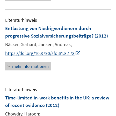
ö
e
f
e
e
f
u
n
m
m
f
e
e
F
F
n
Literaturhinweis
m
n
e
e
e
F
Entlastung von Niedrigverdienern durch
n
n
n
e
progressive Sozialversicherungsbeiträge?
(2012)
s
s
n
t
t
Bäcker, Gerhard;
Jansen, Andreas;
s
e
e
t
I
https://doi.org/10.3790/sfo.61.8.173
r
r
e
n
ö
ö
r
n
mehr Informationen
f
f
ö
e
f
f
f
u
n
n
f
e
e
e
n
Literaturhinweis
m
n
n
e
F
Time-limited in-work benefits in the UK
:
a review
n
e
of recent evidence
(2012)
n
Chowdry, Haroon;
s