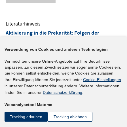
u
n
n
e
e
n
m
e
n
u
e
F
m
e
n
e
F
Literaturhinweis
m
n
e
F
Aktivierung in die Prekarität
:
Folgen der
s
n
e
t
Arbeitsmarktpolitik in Deutschland
(2012)
s
n
e
t
Scherschel, Karin;
Booth, Melanie;
Verwendung von Cookies und anderen Technologien
s
r
e
t
ö
Wir möchten unsere Online-Angebote auf Ihre Bedürfnisse
r
e
mehr Informationen
f
anpassen. Zu diesem Zweck setzen wir sogenannte Cookies ein.
ö
r
Sie können selbst entscheiden, welche Cookies Sie zulassen.
f
f
ö
Ihre Einwilligung können Sie jederzeit unter
Cookie-Einstellungen
n
f
f
in unserer Datenschutzerklärung ändern. Weitere Informationen
e
n
Literaturhinweis
f
finden Sie in unserer
Datenschutzerklärung
.
n
e
n
Expanding New York State's Earned Income Tax
n
e
Webanalysetool Matomo
Credit Programme
:
the effect on work, income
n
and poverty
(2012)
Tracking erlauben
Tracking ablehnen
I