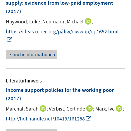
supply
:
evidence from low-paid employment
t
n
e
(2017)
s
r
t
I
Haywood, Luke;
Neumann, Michael
;
ö
e
n
f
https://ideas.repec.org/p/diw/diwwpp/dp1652.html
r
n
f
I
ö
e
n
n
f
u
e
n
mehr Informationen
f
e
n
e
n
m
u
e
F
e
n
e
Literaturhinweis
m
n
F
Income support policies for the working poor
s
e
(2017)
t
n
e
I
I
I
Marchal, Sarah
;
Verbist, Gerlinde
;
Marx, Ive
;
s
r
n
n
n
t
I
http://hdl.handle.net/10419/161288
ö
n
n
n
e
n
f
e
e
e
r