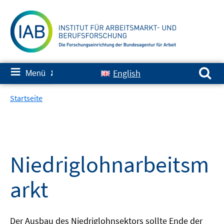
Springe
zum
Inhalt
Suchen nach:
≡
English
Menü
✘
Startseite
Niedriglohnarbeitsm
arkt
Der Ausbau des Niedriglohnsektors sollte Ende der