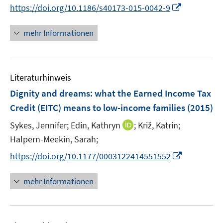
n
f
I
f
f
https://doi.org/10.1186/s40173-015-0042-9
ö
n
n
n
f
f
f
e
e
n
n
n
mehr Informationen
f
u
n
e
e
e
n
e
u
n
n
e
m
e
n
F
Literaturhinweis
m
e
F
Dignity and dreams: what the Earned Income Tax
n
e
Credit (EITC) means to low-income families
(2015)
s
n
t
I
Sykes, Jennifer;
Edin, Kathryn
;
Križ, Katrin;
s
e
n
t
Halpern-Meekin, Sarah;
r
n
e
I
https://doi.org/10.1177/0003122414551552
ö
e
r
n
f
u
ö
n
mehr Informationen
f
e
f
e
n
m
f
u
e
F
n
e
n
e
e