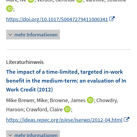
r
r
r
e
n
n
I
;
ö
ö
ö
r
n
n
n
f
f
f
I
https://doi.org/10.1017/S0047279411000341
ö
e
e
n
f
f
f
n
f
u
u
e
n
n
n
n
mehr Informationen
f
e
e
u
e
e
e
e
n
m
m
e
n
n
n
u
e
F
F
m
e
n
e
e
F
Literaturhinweis
m
n
n
e
F
The impact of a time-limited, targeted in-work
s
s
n
e
t
t
benefit in the medium-term: an evaluation of In
s
n
e
e
Work Credit
t
(2012)
s
r
r
e
t
I
Mike Brewer, Mike;
Browne, James
;
Chowdry,
ö
ö
r
e
n
I
Haroon;
Crawford, Claire
f
;
f
ö
r
n
n
f
f
f
I
https://ideas.repec.org/p/ese/iserwp/2012-04.html
ö
e
n
n
n
f
n
f
u
e
e
e
n
n
mehr Informationen
f
e