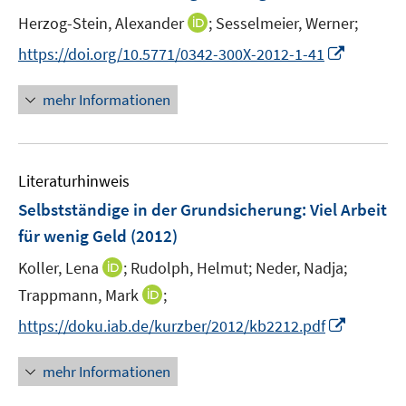
n
e
e
t
I
Herzog-Stein, Alexander
;
Sesselmeier, Werner;
s
r
r
e
n
t
I
https://doi.org/10.5771/0342-300X-2012-1-41
ö
ö
r
n
e
n
f
f
ö
e
r
n
f
f
mehr Informationen
f
u
ö
e
n
n
f
e
f
u
e
e
n
m
f
e
n
n
e
F
n
Literaturhinweis
m
n
e
e
F
Selbstständige in der Grundsicherung: Viel Arbeit
n
n
e
für wenig Geld
(2012)
s
n
t
I
Koller, Lena
;
Rudolph, Helmut;
Neder, Nadja;
s
e
n
t
I
Trappmann, Mark
;
r
n
e
n
I
https://doku.iab.de/kurzber/2012/kb2212.pdf
ö
e
r
n
n
f
u
ö
e
n
f
mehr Informationen
e
f
u
e
n
m
f
e