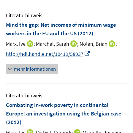
u
e
F
n
m
e
n
e
e
F
Literaturhinweis
m
n
n
e
F
Mind the gap: Net incomes of minimum wage
s
n
e
t
workers in the EU and the US
(2012)
s
n
e
t
I
I
I
Marx, Ive
;
Marchal, Sarah
;
Nolan, Brian
;
s
r
e
n
n
n
t
I
http://hdl.handle.net/10419/58937
ö
r
n
n
n
e
n
f
ö
e
e
e
r
n
f
mehr Informationen
f
u
u
u
ö
e
n
f
e
e
e
f
u
e
n
m
m
m
f
e
n
e
F
F
F
n
Literaturhinweis
m
n
e
e
e
e
F
Combating in-work poverty in continental
n
n
n
n
e
Europe
:
an investigation using the Belgian case
s
s
s
n
(2012)
t
t
t
s
e
e
e
t
I
I
Marx, Ive
;
Verbist, Gerlinde
;
Vanhille, Josefine