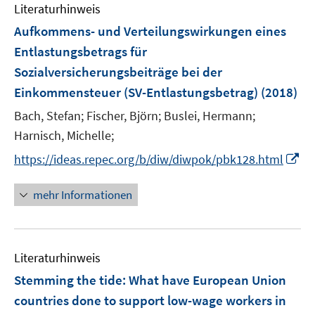
e
F
F
Literaturhinweis
m
n
e
e
F
Aufkommens- und Verteilungswirkungen eines
n
n
e
Entlastungsbetrags für
s
s
n
Sozialversicherungsbeiträge bei der
t
t
s
e
e
Einkommensteuer (SV-Entlastungsbetrag)
(2018)
t
r
r
e
Bach, Stefan;
Fischer, Björn;
Buslei, Hermann;
ö
ö
r
Harnisch, Michelle;
f
f
ö
f
f
I
https://ideas.repec.org/b/diw/diwpok/pbk128.html
f
n
n
n
f
e
e
n
mehr Informationen
n
n
n
e
e
u
n
e
Literaturhinweis
m
F
Stemming the tide
:
What have European Union
e
countries done to support low-wage workers in
n