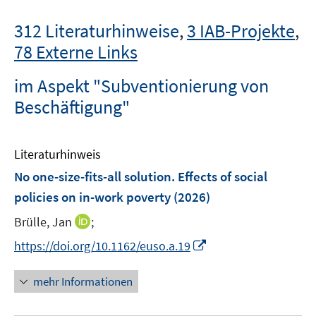
312 Literaturhinweise
,
3 IAB-Projekte
,
78 Externe Links
im Aspekt "Subventionierung von
Beschäftigung"
Literaturhinweis
No one-size-fits-all solution. Effects of social
policies on in-work poverty
(2026)
I
Brülle, Jan
;
n
I
https://doi.org/10.1162/euso.a.19
n
n
e
n
mehr Informationen
u
e
e
u