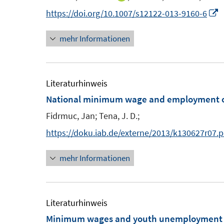
n
e
n
n
n
I
https://doi.org/10.1007/s12122-013-9160-6
s
n
n
n
t
s
mehr Informationen
e
n
e
t
u
e
r
e
e
u
ö
r
m
e
Literaturhinweis
f
ö
F
National minimum wage and employment of
f
f
e
F
n
Fidrmuc, Jan;
Tena, J. D.;
f
n
e
e
n
https://doku.iab.de/externe/2013/k130627r07.p
s
n
n
e
t
s
mehr Informationen
n
e
t
r
e
ö
r
Literaturhinweis
f
ö
Minimum wages and youth unemployment
f
f