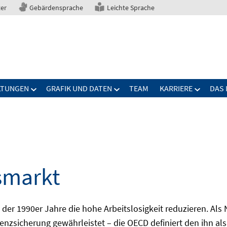
ter
Gebärdensprache
Leichte Sprache
LTUNGEN
GRAFIK UND DATEN
TEAM
KARRIERE
DAS 
smarkt
er 1990er Jahre die hohe Arbeitslosigkeit reduzieren. Als Ni
nzsicherung gewährleistet – die OECD definiert den ihn als