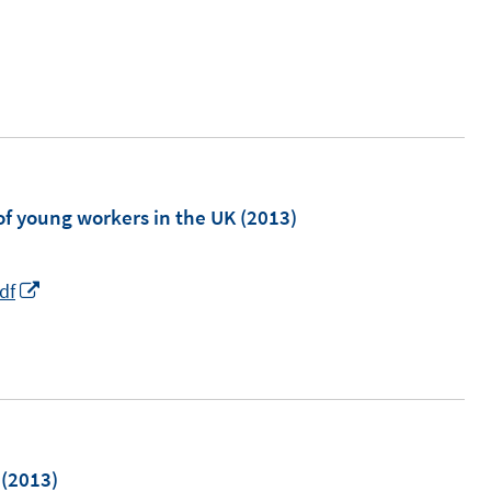
n
e
n
m
 young workers in the UK
(2013)
I
df
n
n
e
u
e
m
(2013)