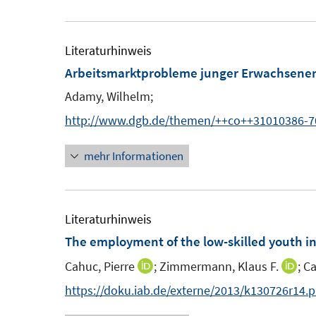
u
e
r
e
e
u
ö
r
m
e
Literaturhinweis
f
ö
F
m
Arbeitsmarktprobleme junger Erwachsener 
f
f
e
F
n
Adamy, Wilhelm;
f
n
e
e
n
http://www.dgb.de/themen/++co++31010386-7
s
n
n
e
t
s
mehr Informationen
n
e
t
r
e
ö
r
Literaturhinweis
f
ö
The employment of the low-skilled youth i
f
f
n
Cahuc, Pierre
;
Zimmermann, Klaus F.
;
Ca
I
f
I
e
n
n
n
https://doku.iab.de/externe/2013/k130726r14.p
n
n
e
n