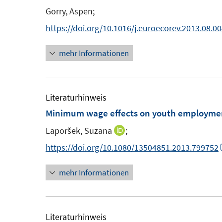
n
Gorry, Aspen;
f
e
n
https://doi.org/10.1016/j.euroecorev.2013.08.0
n
e
mehr Informationen
n
Literaturhinweis
Minimum wage effects on youth employmen
Laporšek, Suzana
;
I
n
https://doi.org/10.1080/13504851.2013.799752
n
mehr Informationen
e
u
e
m
Literaturhinweis