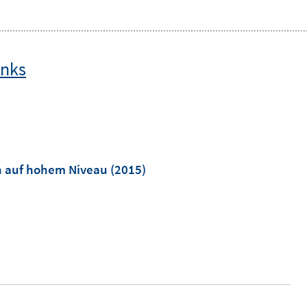
inks
n auf hohem Niveau
(2015)
n
n
u