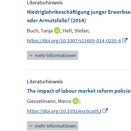
m
e
Literaturhinweis
F
Niedriglohnbeschäftigung junger Erwerbsei
e
F
oder Armutsfalle?
(2014)
n
e
Buch, Tanja
;
Hell, Stefan;
I
s
n
I
https://doi.org/10.1007/s11609-014-0255-6
t
s
n
n
e
t
mehr Informationen
e
n
r
e
u
e
ö
r
e
u
f
m
e
Literaturhinweis
f
f
F
The impact of labour market reform policies
n
f
e
F
e
Giesselmann, Marco
;
I
n
e
n
e
n
I
https://doi.org/10.1093/esr/jcu053
s
n
n
n
t
s
mehr Informationen
e
n
e
t