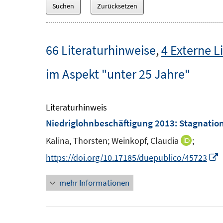
66 Literaturhinweise
,
4 Externe L
im Aspekt "unter 25 Jahre"
Literaturhinweis
Niedriglohnbeschäftigung 2013
:
Stagnatio
Kalina, Thorsten;
Weinkopf, Claudia
;
I
n
I
https://doi.org/10.17185/duepublico/45723
n
mehr Informationen
e
u
e
e