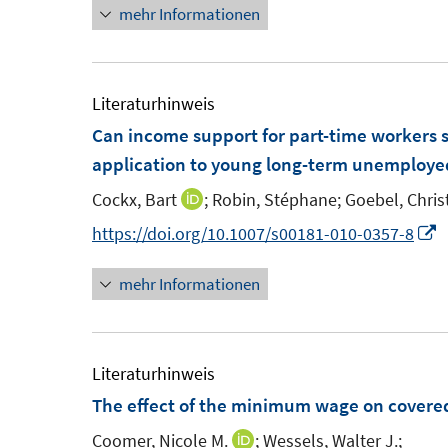
mehr Informationen
e
n
e
u
u
e
e
m
m
Literaturhinweis
F
F
Can income support for part-time workers s
e
e
application to young long-term unemploy
n
n
Cockx, Bart
;
Robin, Stéphane;
Goebel, Chris
I
s
s
n
I
https://doi.org/10.1007/s00181-010-0357-8
t
t
n
n
e
e
mehr Informationen
e
n
r
r
u
e
ö
ö
e
u
f
f
m
e
Literaturhinweis
f
f
F
The effect of the minimum wage on cover
n
n
e
F
e
e
Coomer, Nicole M.
;
Wessels, Walter J.;
I