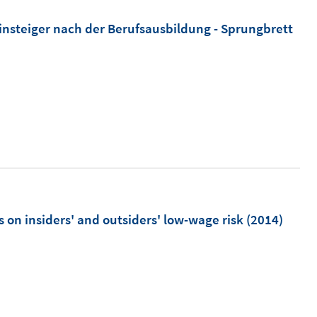
m
nsteiger nach der Berufsausbildung - Sprungbrett
n
ö
m
 on insiders' and outsiders' low-wage risk
(2014)
n
n