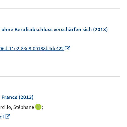
ohne Berufsabschluss verschärfen sich
(2013)
I
06d-11e2-83e8-00188b4dc422
n
n
e
u
e
m
n France
(2013)
F
rcillo, Stéphane
;
I
e
n
I
df
n
n
n