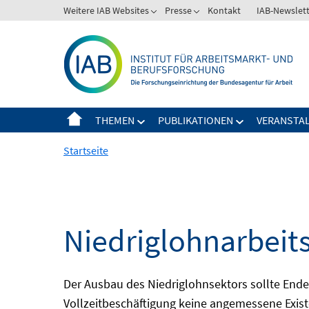
Springe
Weitere IAB Websites
Presse
Kontakt
IAB-Newslet
zum
Inhalt
THEMEN
PUBLIKATIONEN
VERANSTA
Startseite
Niedriglohnarbeit
Der Ausbau des Niedriglohnsektors sollte Ende d
Vollzeitbeschäftigung keine angemessene Existe