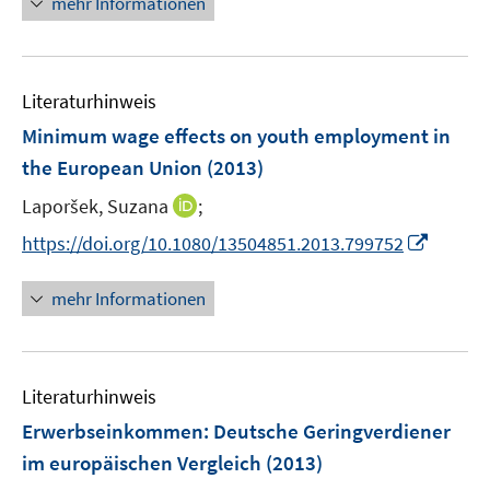
mehr Informationen
f
u
e
e
n
e
n
u
e
m
e
n
F
Literaturhinweis
m
e
F
Minimum wage effects on youth employment in
n
e
the European Union
(2013)
s
n
t
I
Laporšek, Suzana
;
s
e
n
t
I
https://doi.org/10.1080/13504851.2013.799752
r
n
e
n
ö
e
r
n
mehr Informationen
f
u
ö
e
f
e
f
u
n
m
f
e
e
F
n
Literaturhinweis
m
n
e
e
F
Erwerbseinkommen: Deutsche Geringverdiener
n
n
e
im europäischen Vergleich
(2013)
s
n