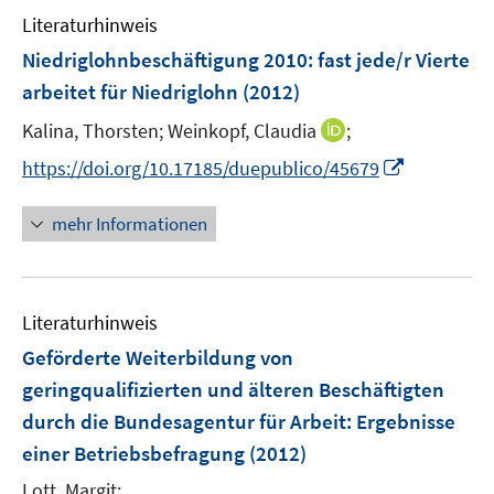
n
Literaturhinweis
m
s
F
Niedriglohnbeschäftigung 2010
:
fast jede/r Vierte
t
e
e
arbeitet für Niedriglohn
(2012)
n
r
I
Kalina, Thorsten;
Weinkopf, Claudia
;
s
ö
n
t
I
f
https://doi.org/10.17185/duepublico/45679
n
e
n
f
e
r
n
n
mehr Informationen
u
ö
e
e
e
f
u
n
m
f
e
F
n
Literaturhinweis
m
e
e
F
Geförderte Weiterbildung von
n
n
e
geringqualifizierten und älteren Beschäftigten
s
n
durch die Bundesagentur für Arbeit
t
:
Ergebnisse
s
e
einer Betriebsbefragung
(2012)
t
r
e
Lott, Margit;