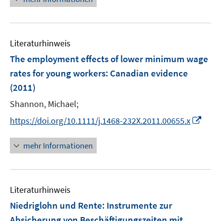
e
n
u
e
Literaturhinweis
m
F
The employment effects of lower minimum wage
e
rates for young workers
:
Canadian evidence
n
(2011)
s
t
Shannon, Michael;
e
I
https://doi.org/10.1111/j.1468-232X.2011.00655.x
r
n
ö
n
mehr Informationen
f
e
f
u
n
e
e
Literaturhinweis
m
n
F
Niedriglohn und Rente
:
Instrumente zur
e
Absicherung von Beschäftigungszeiten mit