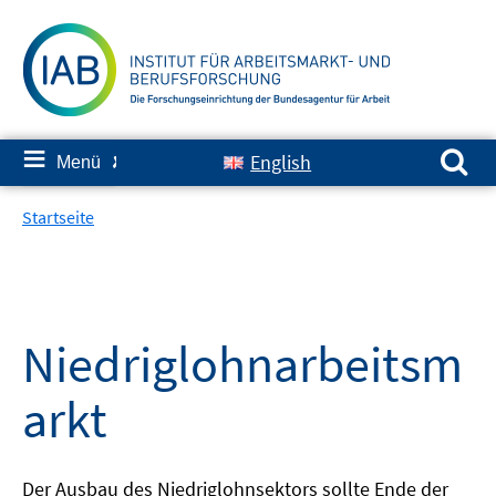
Springe
zum
Inhalt
Suchen nach:
≡
English
Menü
✘
Startseite
Niedriglohnarbeitsm
arkt
Der Ausbau des Niedriglohnsektors sollte Ende der