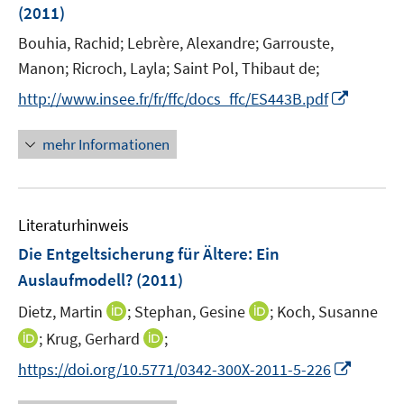
(2011)
s
t
Bouhia, Rachid;
Lebrère, Alexandre;
Garrouste,
e
Manon;
Ricroch, Layla;
Saint Pol, Thibaut de;
r
I
http://www.insee.fr/fr/ffc/docs_ffc/ES443B.pdf
ö
n
f
n
mehr Informationen
f
e
n
u
e
e
n
Literaturhinweis
m
F
Die Entgeltsicherung für Ältere: Ein
e
Auslaufmodell?
(2011)
n
I
I
Dietz, Martin
;
Stephan, Gesine
;
Koch, Susanne
s
n
n
t
I
I
;
Krug, Gerhard
;
n
n
e
n
n
I
https://doi.org/10.5771/0342-300X-2011-5-226
e
e
r
n
n
n
u
u
ö
e
e