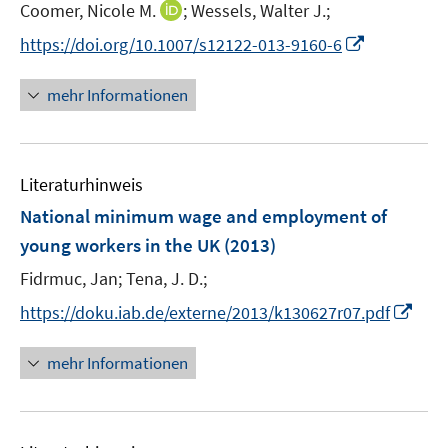
t
I
Coomer, Nicole M.
;
Wessels, Walter J.;
s
e
n
t
I
https://doi.org/10.1007/s12122-013-9160-6
r
n
e
n
ö
e
r
n
mehr Informationen
f
u
ö
e
f
e
f
u
n
m
f
e
e
F
n
Literaturhinweis
m
n
e
e
F
National minimum wage and employment of
n
n
e
young workers in the UK
(2013)
s
n
t
Fidrmuc, Jan;
Tena, J. D.;
s
e
t
I
https://doku.iab.de/externe/2013/k130627r07.pdf
r
e
n
ö
r
n
mehr Informationen
f
ö
e
f
f
u
n
f
e
e