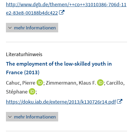
t
http://www.dgb.de/themen/++co++31010386-706d-11
e
I
e2-83e8-00188b4dc422
r
n
ö
n
mehr Informationen
f
e
f
u
n
e
e
Literaturhinweis
m
n
F
The employment of the low-skilled youth in
e
France
(2013)
n
I
I
Cahuc, Pierre
;
Zimmermann, Klaus F.
;
Carcillo,
s
n
n
t
I
Stéphane
;
n
n
e
n
I
https://doku.iab.de/externe/2013/k130726r14.pdf
e
e
r
n
n
u
u
ö
e
n
mehr Informationen
e
e
f
u
e
m
m
f
e
u
F
F
n