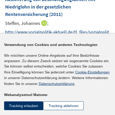
n
Niedriglohn in der gesetzlichen
s
Rentenversicherung
(2011)
t
e
I
Steffen, Johannes
;
r
n
http://www.sozialpolitik-aktuell.de/tl_files/sozialpolit
ö
n
ik-aktuell/_Politikfelder/Alter-Rente/Dokumente/2011
f
e
I
f
Verwendung von Cookies und anderen Technologien
-07-01%20Niedriglohn%20und%20Rente.pdf
u
n
n
e
Wir möchten unsere Online-Angebote auf Ihre Bedürfnisse
n
e
mehr Informationen
m
anpassen. Zu diesem Zweck setzen wir sogenannte Cookies ein.
e
n
F
Sie können selbst entscheiden, welche Cookies Sie zulassen.
u
e
Ihre Einwilligung können Sie jederzeit unter
Cookie-Einstellungen
e
n
in unserer Datenschutzerklärung ändern. Weitere Informationen
Literaturhinweis
m
s
finden Sie in unserer
Datenschutzerklärung
.
F
Zusammenhänge zwischen Bildungsarmut und
t
e
Webanalysetool Matomo
e
Beschäftigungschancen
:
eine empirische Analyse
n
r
(2011)
Tracking erlauben
Tracking ablehnen
s
ö
t
I
Steiner, Mario
;