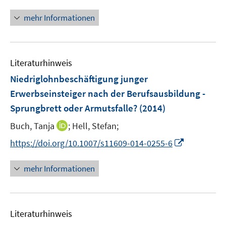
n
ö
e
r
n
mehr Informationen
f
u
ö
e
f
e
f
u
n
m
f
e
e
F
n
Literaturhinweis
m
n
e
e
F
Niedriglohnbeschäftigung junger
n
n
e
Erwerbseinsteiger nach der Berufsausbildung -
s
n
Sprungbrett oder Armutsfalle?
t
(2014)
s
e
t
I
Buch, Tanja
;
Hell, Stefan;
r
e
n
I
https://doi.org/10.1007/s11609-014-0255-6
ö
r
n
n
f
ö
e
n
f
mehr Informationen
f
u
e
n
f
e
u
e
n
m
e
n
e
F
Literaturhinweis
m
n
e