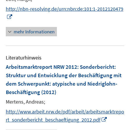
ö
r
f
http://nbn-resolving.de/urn:nbn:de:101:1-2012120479
ö
f
I
f
n
n
f
e
n
mehr Informationen
n
n
e
e
u
n
e
Literaturhinweis
m
F
Arbeitsmarktreport NRW 2012
:
Sonderbericht:
e
Struktur und Entwicklung der Beschäftigung mit
n
dem Schwerpunkt: atypische und Niedriglohn-
s
Beschäftigung
(2012)
t
e
Mertens, Andreas;
r
http://www.arbeit.nrw.de/pdf/arbeit/arbeitsmarktrepo
ö
I
rt_sonderbericht_beschaeftigung_2012.pdf
f
n
f