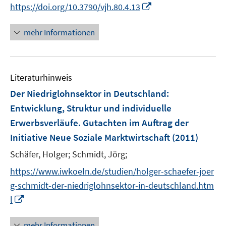
t
I
https://doi.org/10.3790/vjh.80.4.13
e
n
r
n
mehr Informationen
ö
e
f
u
f
e
n
Literaturhinweis
m
e
F
Der Niedriglohnsektor in Deutschland
:
n
e
Entwicklung, Struktur und individuelle
n
Erwerbsverläufe. Gutachten im Auftrag der
s
Initiative Neue Soziale Marktwirtschaft
(2011)
t
e
Schäfer, Holger;
Schmidt, Jörg;
r
https://www.iwkoeln.de/studien/holger-schaefer-joer
ö
g-schmidt-der-niedriglohnsektor-in-deutschland.htm
f
I
f
l
n
n
n
e
mehr Informationen