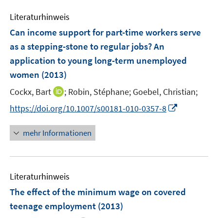
m
e
e
e
e
F
Literaturhinweis
m
n
n
n
e
F
Can income support for part-time workers serve
s
s
n
e
t
t
as a stepping-stone to regular jobs? An
s
n
e
e
application to young long-term unemployed
t
s
r
r
e
women
(2013)
t
ö
ö
r
e
I
Cockx, Bart
;
Robin, Stéphane;
Goebel, Christian;
f
f
ö
r
n
f
f
f
I
https://doi.org/10.1007/s00181-010-0357-8
ö
n
n
n
f
n
f
e
e
e
n
n
mehr Informationen
f
u
n
n
e
e
n
e
n
u
e
m
e
n
F
Literaturhinweis
m
e
F
The effect of the minimum wage on covered
n
e
teenage employment
(2013)
s
n