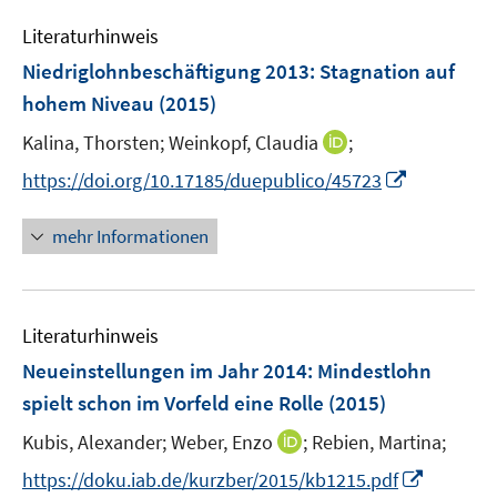
m
f
e
n
e
e
F
n
Literaturhinweis
m
n
n
e
e
F
Niedriglohnbeschäftigung 2013
:
Stagnation auf
n
n
e
hohem Niveau
(2015)
s
n
t
I
Kalina, Thorsten;
Weinkopf, Claudia
;
s
e
n
t
I
https://doi.org/10.17185/duepublico/45723
r
n
e
n
ö
e
r
n
mehr Informationen
f
u
ö
e
f
e
f
u
n
m
f
e
e
F
n
Literaturhinweis
m
n
e
e
F
Neueinstellungen im Jahr 2014: Mindestlohn
n
n
e
spielt schon im Vorfeld eine Rolle
(2015)
s
n
t
I
Kubis, Alexander;
Weber, Enzo
;
Rebien, Martina;
s
e
n
t
I
https://doku.iab.de/kurzber/2015/kb1215.pdf
r
n
e