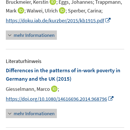
t
I
Bruckmeier, Kerstin
;
Eggs, Johannes;
Trappmann,
e
n
I
I
Mark
;
Walwei, Ulrich
;
Sperber, Carina;
r
n
n
n
I
https://doku.iab.de/kurzber/2015/kb1915.pdf
ö
e
n
n
n
f
u
e
e
n
mehr Informationen
f
e
u
u
e
n
m
e
e
u
e
F
m
m
e
n
e
F
F
Literaturhinweis
m
n
e
e
F
Differences in the patterns of in-work poverty in
s
n
n
e
t
Germany and the UK
(2015)
s
s
n
e
t
t
I
Giesselmann, Marco
;
s
r
e
e
n
t
I
https://doi.org/10.1080/14616696.2014.968796
ö
r
r
n
e
n
f
ö
ö
e
r
n
f
mehr Informationen
f
f
u
ö
e
n
f
f
e
f
u
e
n
n