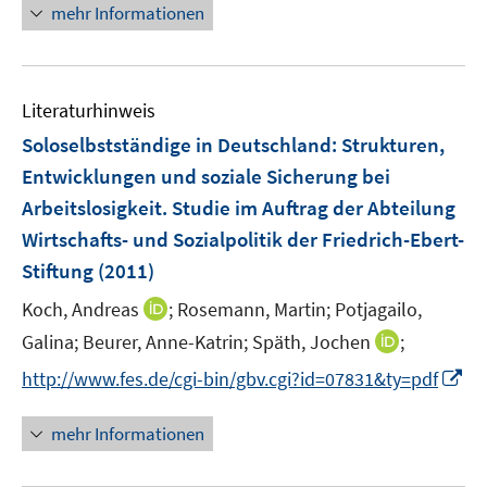
n
mehr Informationen
e
e
f
u
u
e
m
m
f
e
e
u
F
F
n
m
m
e
e
e
e
F
F
Literaturhinweis
m
n
n
n
e
e
F
Soloselbstständige in Deutschland
:
Strukturen,
s
s
n
n
e
t
t
Entwicklungen und soziale Sicherung bei
s
s
n
e
e
Arbeitslosigkeit. Studie im Auftrag der Abteilung
t
t
s
r
r
e
e
Wirtschafts- und Sozialpolitik der Friedrich-Ebert-
t
ö
ö
r
r
e
Stiftung
(2011)
f
f
ö
ö
r
f
f
I
Koch, Andreas
;
Rosemann, Martin;
Potjagailo,
f
f
ö
n
n
n
f
f
I
Galina;
Beurer, Anne-Katrin;
Späth, Jochen
;
f
e
e
n
n
n
n
f
I
http://www.fes.de/cgi-bin/gbv.cgi?id=07831&ty=pdf
n
n
e
e
e
n
n
n
u
n
n
e
e
n
mehr Informationen
e
u
n
e
m
e
u