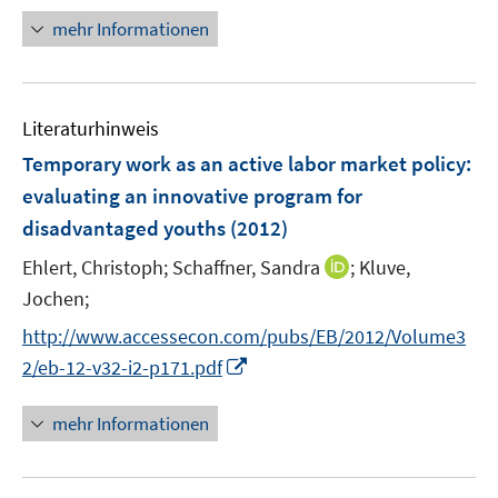
e
r
n
mehr Informationen
u
ö
e
e
f
u
m
f
e
F
n
Literaturhinweis
m
e
e
F
Temporary work as an active labor market policy
:
n
n
e
evaluating an innovative program for
s
n
disadvantaged youths
(2012)
t
s
e
t
I
Ehlert, Christoph;
Schaffner, Sandra
;
Kluve,
r
e
n
Jochen;
ö
r
n
f
http://www.accessecon.com/pubs/EB/2012/Volume3
ö
e
f
I
2/eb-12-v32-i2-p171.pdf
f
u
n
n
f
e
e
n
n
mehr Informationen
m
n
e
e
F
u
n
e
e