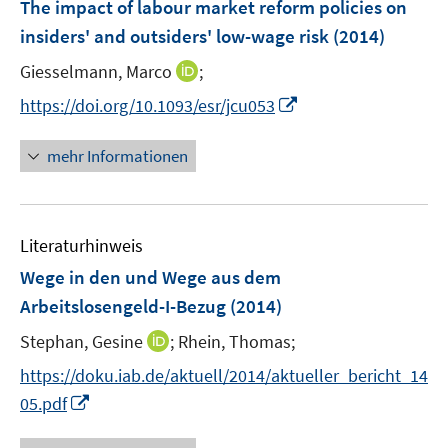
F
The impact of labour market reform policies on
n
e
insiders' and outsiders' low-wage risk
(2014)
s
n
t
I
Giesselmann, Marco
;
s
e
n
t
I
https://doi.org/10.1093/esr/jcu053
r
n
e
n
ö
e
r
n
mehr Informationen
f
u
ö
e
f
e
f
u
n
m
f
e
e
F
n
Literaturhinweis
m
n
e
e
F
Wege in den und Wege aus dem
n
n
e
Arbeitslosengeld-I-Bezug
(2014)
s
n
t
I
Stephan, Gesine
;
Rhein, Thomas;
s
e
n
t
https://doku.iab.de/aktuell/2014/aktueller_bericht_14
r
n
e
I
05.pdf
ö
e
r
n
f
u
ö