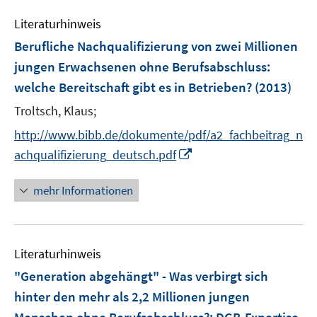
m
e
e
F
Literaturhinweis
m
n
e
F
Berufliche Nachqualifizierung von zwei Millionen
n
e
jungen Erwachsenen ohne Berufsabschluss
:
s
n
welche Bereitschaft gibt es in Betrieben?
t
(2013)
s
e
t
Troltsch, Klaus;
r
e
http://www.bibb.de/dokumente/pdf/a2_fachbeitrag_n
ö
r
I
achqualifizierung_deutsch.pdf
f
ö
n
f
f
n
n
mehr Informationen
f
e
e
n
u
n
e
e
n
Literaturhinweis
m
F
"Generation abgehängt" - Was verbirgt sich
e
hinter den mehr als 2,2 Millionen jungen
n