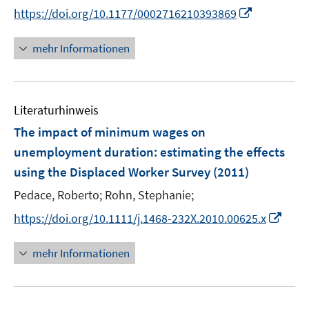
e
I
https://doi.org/10.1177/0002716210393869
ö
r
n
f
ö
n
mehr Informationen
f
f
e
n
f
u
e
n
e
n
e
Literaturhinweis
m
n
F
The impact of minimum wages on
e
unemployment duration
:
estimating the effects
n
using the Displaced Worker Survey
(2011)
s
t
Pedace, Roberto;
Rohn, Stephanie;
e
I
https://doi.org/10.1111/j.1468-232X.2010.00625.x
r
n
ö
n
mehr Informationen
f
e
f
u
n
e