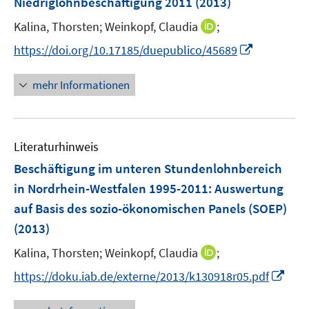
Niedriglohnbeschäftigung 2011
(2013)
s
n
e
t
s
I
Kalina, Thorsten;
Weinkopf, Claudia
;
n
e
t
n
s
I
https://doi.org/10.17185/duepublico/45689
r
e
n
t
n
ö
r
e
e
n
mehr Informationen
f
ö
u
r
e
f
f
e
ö
u
n
f
m
f
e
e
n
F
Literaturhinweis
f
m
n
e
e
n
F
Beschäftigung im unteren Stundenlohnbereich
n
n
e
e
in Nordrhein-Westfalen 1995-2011
:
Auswertung
s
n
n
auf Basis des sozio-ökonomischen Panels (SOEP)
t
s
e
(2013)
t
r
e
I
Kalina, Thorsten;
Weinkopf, Claudia
;
ö
r
n
f
I
https://doku.iab.de/externe/2013/k130918r05.pdf
ö
n
f
n
f
e
n
n