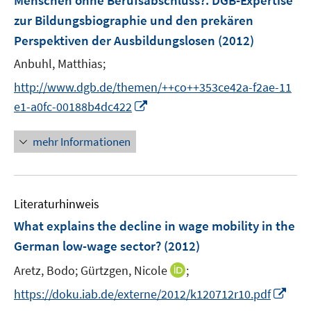
Menschen ohne Berufsabschluss?
:
DGB-Expertise
s
zur Bildungsbiographie und den prekären
t
e
Perspektiven der Ausbildungslosen
(2012)
r
Anbuhl, Matthias;
ö
http://www.dgb.de/themen/++co++353ce42a-f2ae-11
f
I
f
e1-a0fc-00188b4dc422
n
n
n
e
mehr Informationen
e
n
u
e
Literaturhinweis
m
F
What explains the decline in wage mobility in the
e
German low-wage sector?
(2012)
n
I
Aretz, Bodo;
Gürtzgen, Nicole
;
s
n
t
I
https://doku.iab.de/externe/2012/k120712r10.pdf
n
e
n