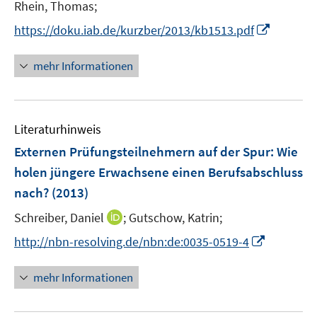
t
Rhein, Thomas;
s
e
t
I
https://doku.iab.de/kurzber/2013/kb1513.pdf
r
e
n
ö
r
n
mehr Informationen
f
ö
e
f
f
u
n
f
e
e
n
Literaturhinweis
m
n
e
F
Externen Prüfungsteilnehmern auf der Spur: Wie
n
e
holen jüngere Erwachsene einen Berufsabschluss
n
nach?
(2013)
s
t
I
Schreiber, Daniel
;
Gutschow, Katrin;
e
n
I
http://nbn-resolving.de/nbn:de:0035-0519-4
r
n
n
ö
e
n
mehr Informationen
f
u
e
f
e
u
n