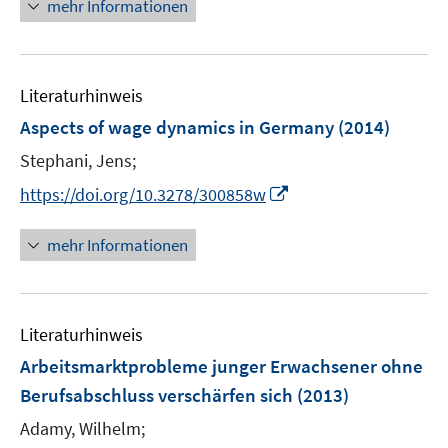
n
mehr Informationen
f
e
f
e
n
m
f
u
e
F
n
e
n
e
e
Literaturhinweis
m
n
n
F
Aspects of wage dynamics in Germany
(2014)
s
e
t
Stephani, Jens;
n
e
I
s
https://doi.org/10.3278/300858w
r
n
t
ö
n
e
mehr Informationen
f
e
r
f
u
ö
n
e
f
e
Literaturhinweis
m
f
n
F
n
Arbeitsmarktprobleme junger Erwachsener ohne
e
e
Berufsabschluss verschärfen sich
(2013)
n
n
Adamy, Wilhelm;
s