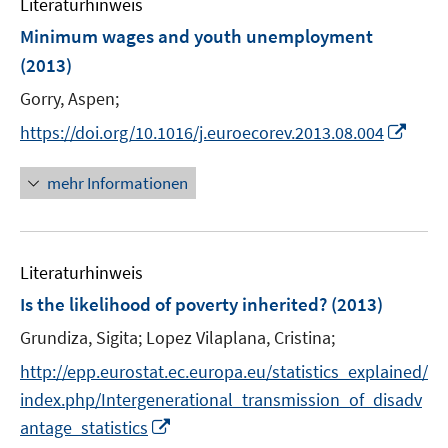
n
Literaturhinweis
m
n
e
F
Minimum wages and youth unemployment
n
e
(2013)
n
Gorry, Aspen;
s
t
I
https://doi.org/10.1016/j.euroecorev.2013.08.004
e
n
r
n
mehr Informationen
ö
e
f
u
f
e
n
Literaturhinweis
m
e
F
Is the likelihood of poverty inherited?
(2013)
n
e
Grundiza, Sigita;
Lopez Vilaplana, Cristina;
n
s
http://epp.eurostat.ec.europa.eu/statistics_explained/
t
index.php/Intergenerational_transmission_of_disadv
e
I
antage_statistics
r