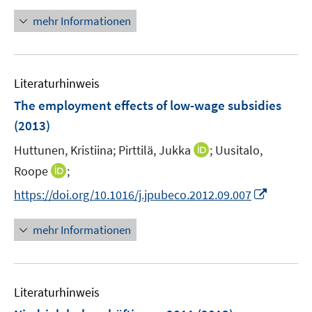
n
ö
n
mehr Informationen
f
e
f
u
n
e
e
Literaturhinweis
m
n
F
The employment effects of low-wage subsidies
e
(2013)
n
I
Huttunen, Kristiina;
Pirttilä, Jukka
;
Uusitalo,
s
n
t
I
Roope
;
n
e
n
I
https://doi.org/10.1016/j.jpubeco.2012.09.007
e
r
n
n
u
ö
e
n
mehr Informationen
e
f
u
e
m
f
e
u
F
n
m
e
e
e
F
Literaturhinweis
m
n
n
e
F