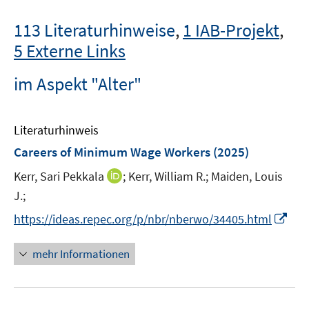
113 Literaturhinweise
,
1 IAB-Projekt
,
5 Externe Links
im Aspekt "Alter"
Literaturhinweis
Careers of Minimum Wage Workers
(2025)
I
Kerr, Sari Pekkala
;
Kerr, William R.;
Maiden, Louis
n
J.;
n
I
https://ideas.repec.org/p/nbr/nberwo/34405.html
e
n
u
n
mehr Informationen
e
e
m
u
F
e
e