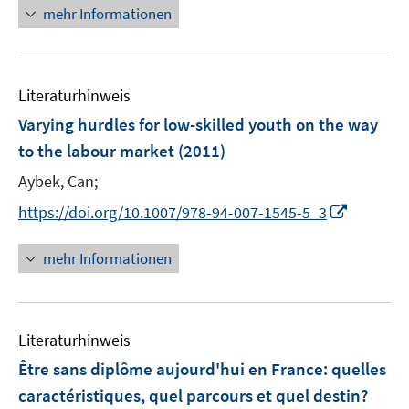
n
n
mehr Informationen
e
e
u
n
e
Literaturhinweis
m
F
Varying hurdles for low-skilled youth on the way
e
to the labour market
(2011)
n
Aybek, Can;
s
t
I
https://doi.org/10.1007/978-94-007-1545-5_3
e
n
r
n
mehr Informationen
ö
e
f
u
f
e
n
Literaturhinweis
m
e
F
Être sans diplôme aujourd'hui en France
:
quelles
n
e
caractéristiques, quel parcours et quel destin?
n