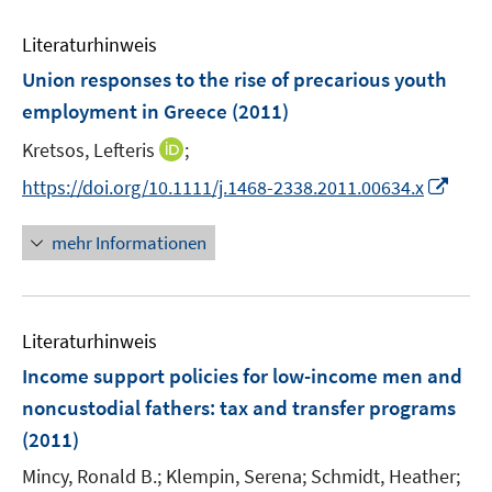
F
m
e
e
F
Literaturhinweis
m
n
e
F
Union responses to the rise of precarious youth
s
n
e
t
employment in Greece
(2011)
s
n
e
t
I
Kretsos, Lefteris
;
s
r
e
n
t
I
https://doi.org/10.1111/j.1468-2338.2011.00634.x
ö
r
n
e
n
f
ö
e
r
n
f
mehr Informationen
f
u
ö
e
n
f
e
f
u
e
n
m
f
e
n
e
F
n
Literaturhinweis
m
n
e
e
F
Income support policies for low-income men and
n
n
e
noncustodial fathers
:
tax and transfer programs
s
n
(2011)
t
s
e
t
Mincy, Ronald B.;
Klempin, Serena;
Schmidt, Heather;
r