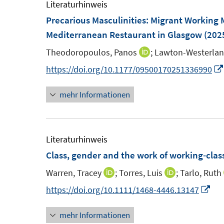
m
Literaturhinweis
F
Precarious Masculinities: Migrant Working M
e
Mediterranean Restaurant in Glasgow
(202
n
Theodoropoulos, Panos
;
Lawton-Westerlan
I
s
n
https://doi.org/10.1177/09500170251336990
t
n
e
mehr Informationen
e
r
u
ö
e
f
m
Literaturhinweis
f
F
Class, gender and the work of working‐cla
n
e
e
Warren, Tracey
;
Torres, Luis
;
Tarlo, Ruth
I
I
n
n
n
n
I
https://doi.org/10.1111/1468-4446.13147
s
n
n
n
t
mehr Informationen
e
e
n
e