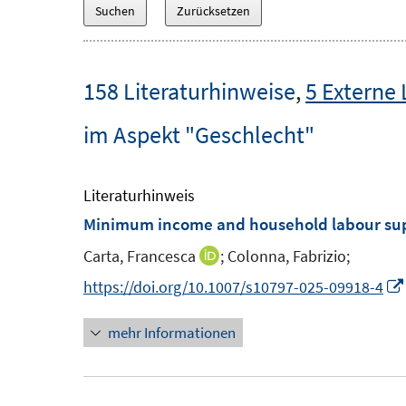
158 Literaturhinweise
,
5 Externe 
im Aspekt "Geschlecht"
Literaturhinweis
Minimum income and household labour su
Carta, Francesca
;
Colonna, Fabrizio;
I
n
https://doi.org/10.1007/s10797-025-09918-4
n
mehr Informationen
e
u
e