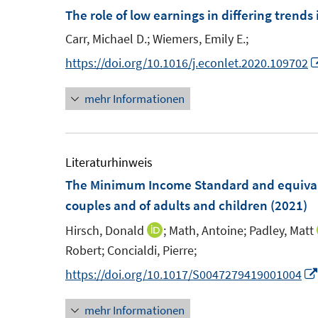
e
The role of low earnings in differing trends 
n
n
e
Carr, Michael D.;
Wiemers, Emily E.;
s
n
https://doi.org/10.1016/j.econlet.2020.109702
t
e
mehr Informationen
r
ö
f
Literaturhinweis
f
The Minimum Income Standard and equival
n
couples and of adults and children
(2021)
e
n
Hirsch, Donald
;
Math, Antoine;
Padley, Matt
I
Robert;
Concialdi, Pierre;
n
n
https://doi.org/10.1017/S0047279419001004
e
mehr Informationen
u