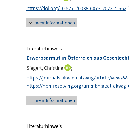
s
n
n
n
https://doi.org/10.5771/0038-6073-2023-4-562
t
n
e
mehr Informationen
e
r
u
ö
e
f
m
Literaturhinweis
f
F
Erwerbsarmut in Österreich aus Geschlech
n
e
e
Siegert, Christina
;
I
n
n
n
https://journals.akwien.at/wug/article/view/88
s
n
https://nbn-resolving.org/urn:nbn:at:at-akw:g
t
e
e
mehr Informationen
u
r
e
ö
m
f
F
Literaturhinweis
f