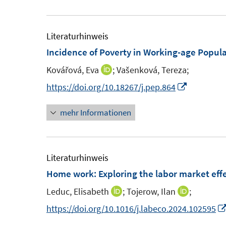
u
u
e
r
e
e
u
ö
m
m
e
Literaturhinweis
f
F
F
m
Incidence of Poverty in Working-age Popula
f
e
e
F
n
Kovářová, Eva
;
Vašenková, Tereza;
I
n
n
e
e
n
I
https://doi.org/10.18267/j.pep.864
s
s
n
n
n
n
t
t
s
mehr Informationen
e
n
e
e
t
u
e
r
r
e
e
u
ö
ö
r
m
e
Literaturhinweis
f
f
ö
F
m
Home work: Exploring the labor market effe
f
f
f
e
F
n
n
f
Leduc, Elisabeth
;
Tojerow, Ilan
;
I
I
n
e
e
e
n
n
n
https://doi.org/10.1016/j.labeco.2024.102595
s
n
n
n
e
n
n
t