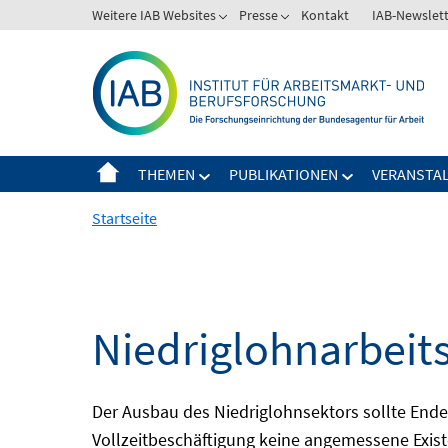
Springe
Weitere IAB Websites
Presse
Kontakt
IAB-Newslet
zum
Inhalt
THEMEN
PUBLIKATIONEN
VERANSTA
Startseite
Niedriglohnarbeit
Der Ausbau des Niedriglohnsektors sollte Ende d
Vollzeitbeschäftigung keine angemessene Existe