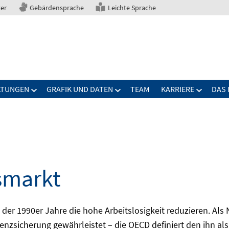
ter
Gebärdensprache
Leichte Sprache
LTUNGEN
GRAFIK UND DATEN
TEAM
KARRIERE
DAS 
smarkt
er 1990er Jahre die hohe Arbeitslosigkeit reduzieren. Als Ni
nzsicherung gewährleistet – die OECD definiert den ihn als