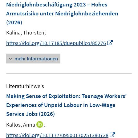
e
F
Niedriglohnbeschäftigung 2023 – Hohes
n
n
e
Armutsrisiko unter Niedriglohnbeziehenden
s
n
(2026)
t
s
e
t
Kalina, Thorsten;
r
e
I
https://doi.org/10.17185/duepublico/85276
ö
r
n
f
ö
n
mehr Informationen
f
f
e
n
f
u
e
n
e
n
e
Literaturhinweis
m
n
F
Making Sense of Exploitation: Teenage Workers’
e
Experiences of Unpaid Labour in Low-Wage
n
Service Jobs
(2026)
s
t
I
Kallos, Anna
;
e
n
I
https://doi.org/10.1177/09500170251380738