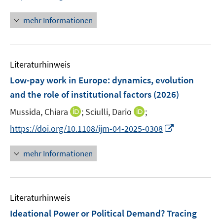
r
n
n
ö
e
n
mehr Informationen
f
u
e
f
e
u
n
m
e
e
F
Literaturhinweis
m
n
e
F
Low-pay work in Europe: dynamics, evolution
n
e
and the role of institutional factors
(2026)
s
n
t
I
I
Mussida, Chiara
;
Sciulli, Dario
;
s
e
n
n
t
I
https://doi.org/10.1108/ijm-04-2025-0308
r
n
n
e
n
ö
e
e
r
n
mehr Informationen
f
u
u
ö
e
f
e
e
f
u
n
m
m
f
e
e
F
F
n
Literaturhinweis
m
n
e
e
e
F
Ideational Power or Political Demand? Tracing
n
n
n