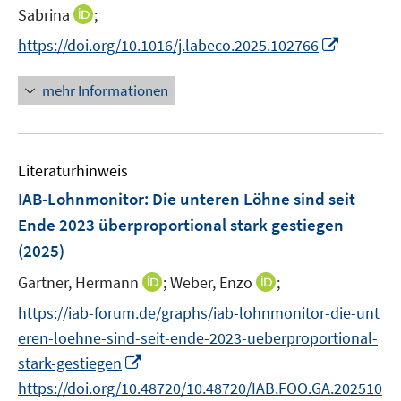
e
n
n
t
I
Sabrina
;
r
n
n
e
n
I
https://doi.org/10.1016/j.labeco.2025.102766
ö
e
e
r
n
n
f
u
u
ö
e
n
f
mehr Informationen
e
e
f
u
e
n
m
m
f
e
u
e
F
F
n
m
e
n
e
e
e
F
Literaturhinweis
m
n
n
n
e
F
IAB-Lohnmonitor: Die unteren Löhne sind seit
s
s
n
e
t
t
Ende 2023 überproportional stark gestiegen
s
n
e
e
(2025)
t
s
r
r
e
t
I
I
Gartner, Hermann
;
Weber, Enzo
;
ö
ö
r
e
n
n
f
f
https://iab-forum.de/graphs/iab-lohnmonitor-die-unt
ö
r
n
n
f
f
f
eren-loehne-sind-seit-ende-2023-ueberproportional-
ö
e
e
n
n
f
I
stark-gestiegen
f
u
u
e
e
n
n
f
https://doi.org/10.48720/10.48720/IAB.FOO.GA.202510
e
e
n
n
e