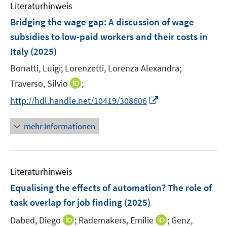
Literaturhinweis
m
F
Bridging the wage gap: A discussion of wage
e
subsidies to low-paid workers and their costs in
n
Italy
(2025)
s
t
Bonatti, Luigi;
Lorenzetti, Lorenza Alexandra;
e
I
Traverso, Silvio
;
r
n
I
http://hdl.handle.net/10419/308606
ö
n
n
f
e
n
mehr Informationen
f
u
e
n
e
u
e
m
e
n
F
Literaturhinweis
m
e
F
Equalising the effects of automation? The role of
n
e
task overlap for job finding
(2025)
s
n
t
I
I
Dabed, Diego
;
Rademakers, Emilie
;
Genz,
s