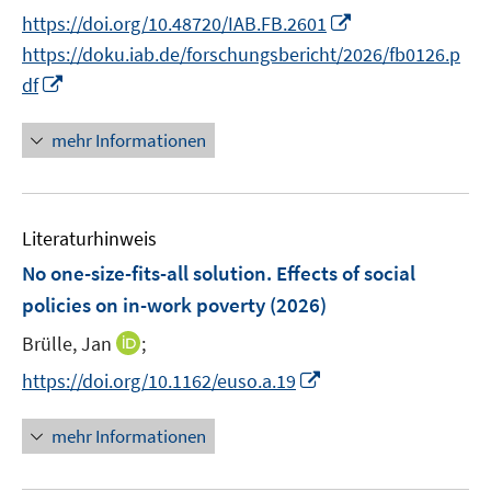
e
n
I
https://doi.org/10.48720/IAB.FB.2601
ö
r
n
n
f
https://doku.iab.de/forschungsbericht/2026/fb0126.p
ö
e
n
f
I
df
f
u
e
n
n
f
e
u
e
n
n
mehr Informationen
m
e
n
e
e
F
m
u
n
e
F
e
n
e
Literaturhinweis
m
s
n
F
No one-size-fits-all solution. Effects of social
t
s
e
e
policies on in-work poverty
(2026)
t
n
r
e
I
Brülle, Jan
;
s
ö
r
n
t
I
f
https://doi.org/10.1162/euso.a.19
ö
n
e
n
f
f
e
r
n
n
mehr Informationen
f
u
ö
e
e
n
e
f
u
n