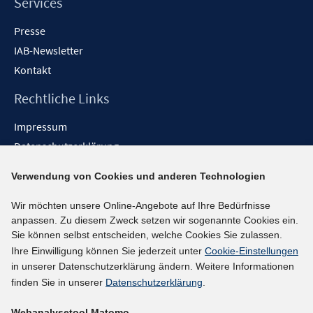
Services
Presse
IAB-Newsletter
Kontakt
Rechtliche Links
Impressum
Datenschutzerklärung
Erklärung zur Barrierefreiheit
Verwendung von Cookies und anderen Technologien
Barrieren melden
Wir möchten unsere Online-Angebote auf Ihre Bedürfnisse
Social-Media-Kanäle
anpassen. Zu diesem Zweck setzen wir sogenannte Cookies ein.
Sie können selbst entscheiden, welche Cookies Sie zulassen.
BlueSky
Ihre Einwilligung können Sie jederzeit unter
Cookie-Einstellungen
YouTube
in unserer Datenschutzerklärung ändern. Weitere Informationen
LinkedIn
finden Sie in unserer
Datenschutzerklärung
.
XING
Webanalysetool Matomo