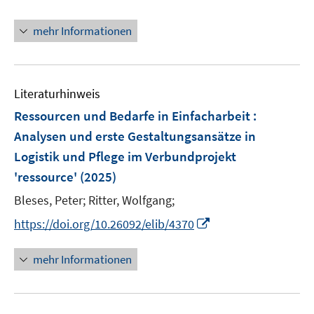
n
t
f
f
n
e
n
mehr Informationen
f
e
r
e
n
u
ö
n
e
e
f
n
m
f
Literaturhinweis
F
n
Ressourcen und Bedarfe in Einfacharbeit :
e
e
Analysen und erste Gestaltungsansätze in
n
n
Logistik und Pflege im Verbundprojekt
s
t
'ressource'
(2025)
e
Bleses, Peter;
Ritter, Wolfgang;
r
I
https://doi.org/10.26092/elib/4370
ö
n
f
n
mehr Informationen
f
e
n
u
e
e
n