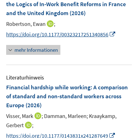
e
the Logics of In-Work Benefit Reforms in France
s
s
n
and the United Kingdom
t
(2026)
t
s
e
e
t
I
Robertson, Ewan
;
r
r
e
n
I
https://doi.org/10.1177/00323217251340856
ö
ö
r
n
n
f
f
ö
e
n
f
f
mehr Informationen
f
u
e
n
n
f
e
u
e
e
n
m
e
n
n
e
F
Literaturhinweis
m
n
e
F
Financial hardship while working: A comparison
n
e
of standard and non-standard workers across
s
n
Europe
(2026)
t
s
e
t
I
Visser, Mark
;
Damman, Marleen;
Kraaykamp,
r
e
n
I
Gerbert
;
ö
r
n
n
f
I
https://doi.org/10.1177/0143831x241287649
ö
e