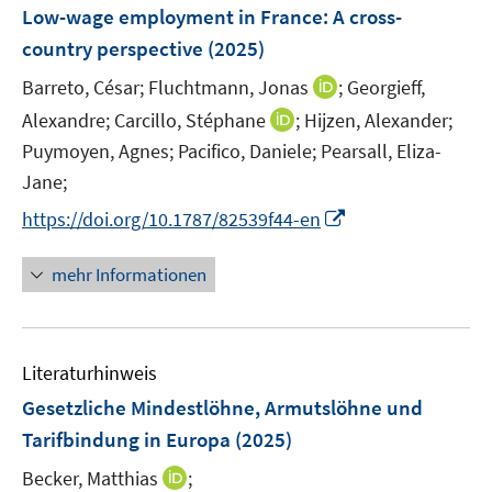
e
F
Low-wage employment in France
:
A cross-
n
e
country perspective
(2025)
s
n
t
I
Barreto, César;
Fluchtmann, Jonas
;
Georgieff,
s
e
n
t
I
Alexandre;
Carcillo, Stéphane
;
Hijzen, Alexander;
r
n
e
n
Puymoyen, Agnes;
Pacifico, Daniele;
Pearsall, Eliza-
ö
e
r
n
Jane;
f
u
ö
e
f
I
e
https://doi.org/10.1787/82539f44-en
f
u
n
n
m
f
e
e
n
F
n
mehr Informationen
m
n
e
e
e
F
u
n
n
e
e
s
n
Literaturhinweis
m
t
s
F
e
Gesetzliche Mindestlöhne, Armutslöhne und
t
e
r
e
Tarifbindung in Europa
(2025)
n
ö
r
I
Becker, Matthias
;
s
f
ö