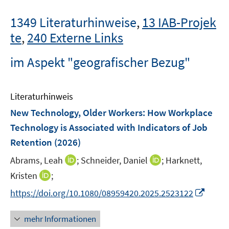
1349 Literaturhinweise
,
13 IAB-Projek
te
,
240 Externe Links
im Aspekt "geografischer Bezug"
Literaturhinweis
New Technology, Older Workers: How Workplace
Technology is Associated with Indicators of Job
Retention
(2026)
I
I
Abrams, Leah
;
Schneider, Daniel
;
Harknett,
n
n
I
Kristen
;
n
n
n
I
https://doi.org/10.1080/08959420.2025.2523122
e
e
n
n
u
u
e
n
mehr Informationen
e
e
u
e