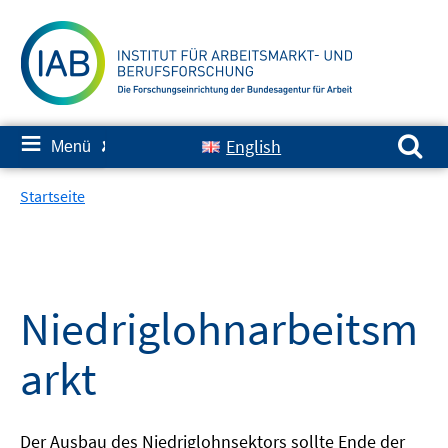
Springe
zum
Inhalt
Suchen nach:
≡
English
Menü
✘
Startseite
Niedriglohnarbeitsm
arkt
Der Ausbau des Niedriglohnsektors sollte Ende der