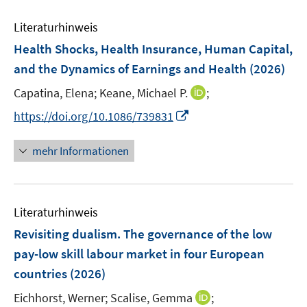
e
m
f
e
n
F
n
Literaturhinweis
m
e
e
F
Health Shocks, Health Insurance, Human Capital,
n
n
e
and the Dynamics of Earnings and Health
(2026)
s
n
t
I
Capatina, Elena;
Keane, Michael P.
;
s
e
n
t
I
https://doi.org/10.1086/739831
r
n
e
n
ö
e
r
n
mehr Informationen
f
u
ö
e
f
e
f
u
n
m
f
e
e
F
n
Literaturhinweis
m
n
e
e
F
Revisiting dualism. The governance of the low
n
n
e
pay-low skill labour market in four European
s
n
countries
(2026)
t
s
e
t
I
Eichhorst, Werner;
Scalise, Gemma
;
r