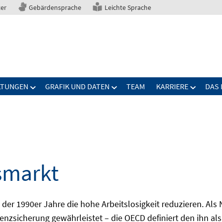
ter
Gebärdensprache
Leichte Sprache
LTUNGEN
GRAFIK UND DATEN
TEAM
KARRIERE
DAS 
smarkt
er 1990er Jahre die hohe Arbeitslosigkeit reduzieren. Als Ni
nzsicherung gewährleistet – die OECD definiert den ihn als