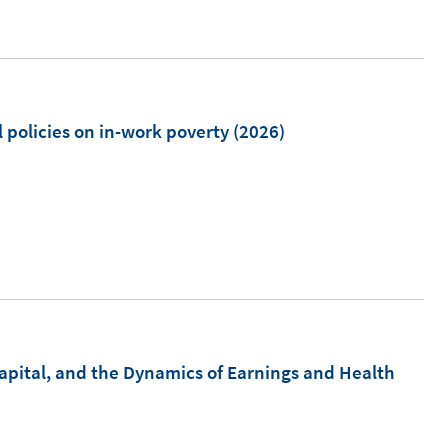
n
e
u
e
m
al policies on in-work poverty
(2026)
F
e
n
s
t
e
r
ö
pital, and the Dynamics of Earnings and Health
f
f
n