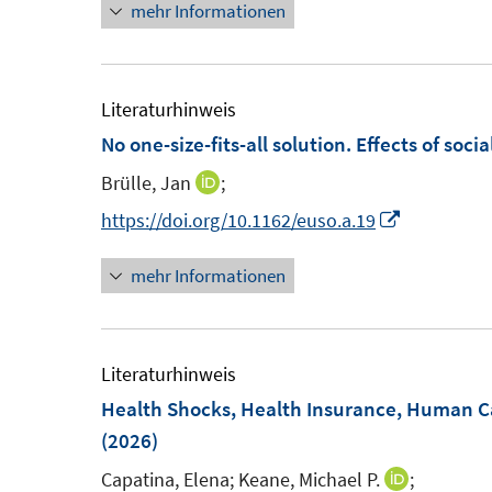
mehr Informationen
u
e
r
e
e
u
ö
r
m
e
f
ö
F
m
Literaturhinweis
f
f
e
F
No one-size-fits-all solution. Effects of soci
n
f
n
e
e
n
Brülle, Jan
;
I
s
n
n
e
n
I
https://doi.org/10.1162/euso.a.19
t
s
n
n
n
e
t
mehr Informationen
e
n
r
e
u
e
ö
r
e
u
f
ö
m
e
Literaturhinweis
f
f
F
m
Health Shocks, Health Insurance, Human Ca
n
f
e
F
(2026)
e
n
n
e
n
e
Capatina, Elena;
Keane, Michael P.
;
I
s