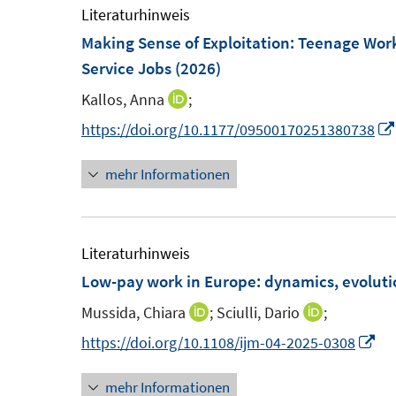
e
Literaturhinweis
f
Making Sense of Exploitation: Teenage Wor
f
F
Service Jobs
(2026)
n
e
e
Kallos, Anna
;
I
n
n
https://doi.org/10.1177/09500170251380738
s
n
t
mehr Informationen
e
e
u
r
e
m
Literaturhinweis
f
F
Low-pay work in Europe: dynamics, evolution
f
e
Mussida, Chiara
;
Sciulli, Dario
;
I
I
n
e
n
n
I
https://doi.org/10.1108/ijm-04-2025-0308
s
n
n
n
t
mehr Informationen
e
e
n