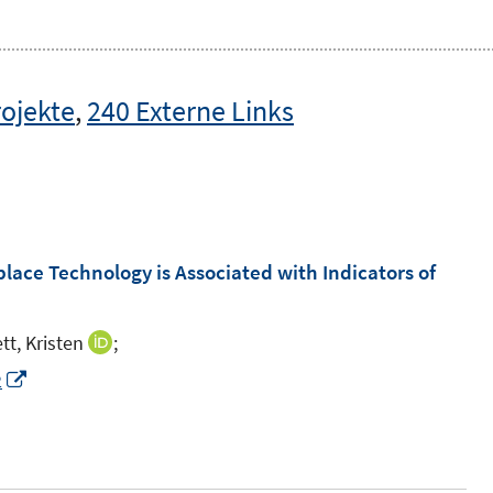
rojekte
,
240 Externe Links
ace Technology is Associated with Indicators of
tt, Kristen
;
I
n
I
2
n
n
e
n
u
e