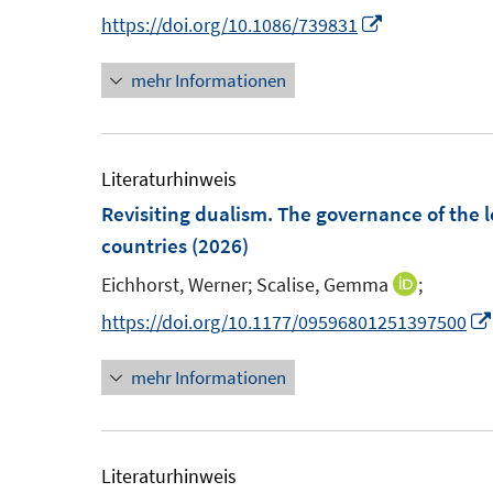
n
n
n
I
https://doi.org/10.1086/739831
t
s
n
n
e
t
mehr Informationen
e
n
r
e
u
e
ö
r
e
u
f
ö
m
e
Literaturhinweis
f
f
F
m
Revisiting dualism. The governance of the 
n
f
e
F
countries
(2026)
e
n
n
e
n
e
Eichhorst, Werner;
Scalise, Gemma
;
I
s
n
n
n
https://doi.org/10.1177/09596801251397500
t
s
n
e
t
mehr Informationen
e
r
e
u
ö
r
e
f
ö
m
Literaturhinweis
f
f