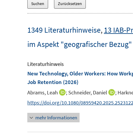
1349 Literaturhinweise
,
13 IAB-P
im Aspekt "geografischer Bezug"
Literaturhinweis
New Technology, Older Workers: How Workpl
Job Retention
(2026)
Abrams, Leah
;
Schneider, Daniel
;
Harkne
I
I
n
n
https://doi.org/10.1080/08959420.2025.252312
n
n
mehr Informationen
e
e
u
u