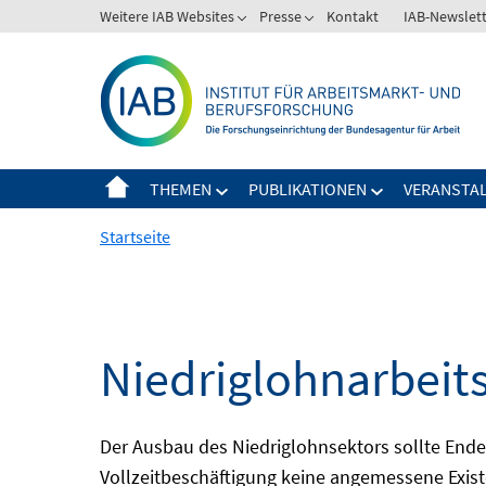
Springe
Weitere IAB Websites
Presse
Kontakt
IAB-Newslet
zum
Inhalt
THEMEN
PUBLIKATIONEN
VERANSTA
Startseite
Niedriglohnarbeit
Der Ausbau des Niedriglohnsektors sollte Ende d
Vollzeitbeschäftigung keine angemessene Existe