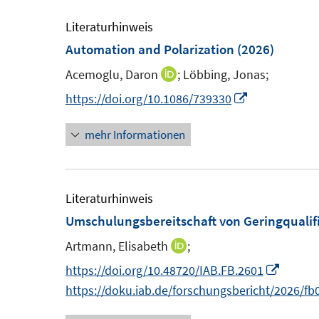
e
e
m
m
Literaturhinweis
F
F
Automation and Polarization
(2026)
e
e
Acemoglu, Daron
;
Löbbing, Jonas;
I
n
n
n
I
https://doi.org/10.1086/739330
s
s
n
n
t
t
mehr Informationen
e
n
e
e
u
e
r
r
e
u
ö
ö
m
e
Literaturhinweis
f
f
F
m
Umschulungsbereitschaft von Geringqualifiz
f
f
e
F
n
n
Artmann, Elisabeth
;
I
n
e
e
e
n
I
https://doi.org/10.48720/IAB.FB.2601
s
n
n
n
n
n
https://doku.iab.de/forschungsbericht/2026/fb
t
s
e
n
e
t