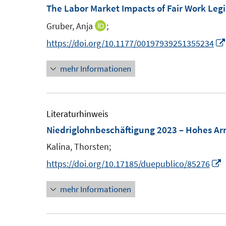
F
The Labor Market Impacts of Fair Work Legi
n
f
e
e
n
Gruber, Anja
;
I
n
n
e
n
https://doi.org/10.1177/00197939251355234
s
n
n
t
mehr Informationen
e
e
u
r
e
ö
m
Literaturhinweis
f
F
Niedriglohnbeschäftigung 2023 – Hohes Ar
f
e
n
Kalina, Thorsten;
n
e
I
https://doi.org/10.17185/duepublico/85276
s
n
t
mehr Informationen
e
e
r
ö