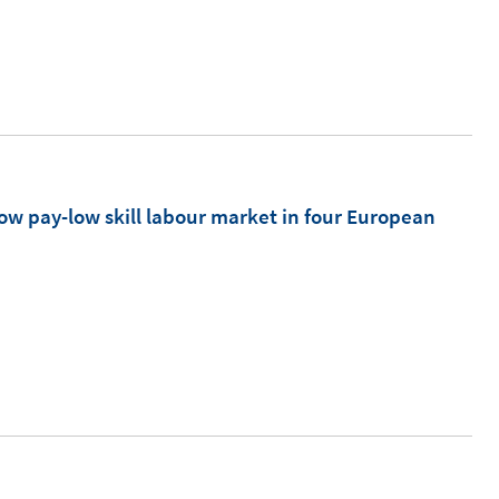
e
n
low pay-low skill labour market in four European
I
n
n
e
u
e