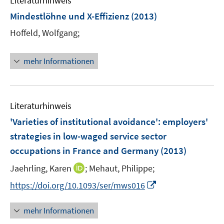
Literaturhinweis
m
n
e
e
e
F
Mindestlöhne und X-Effizienz
(2013)
n
n
n
e
Hoffeld, Wolfgang;
s
s
n
t
t
s
e
e
t
mehr Informationen
r
r
e
ö
ö
r
f
f
ö
f
f
Literaturhinweis
f
n
n
f
'Varieties of institutional avoidance'
:
employers'
e
e
n
strategies in low-waged service sector
n
n
e
occupations in France and Germany
(2013)
n
I
Jaehrling, Karen
;
Mehaut, Philippe;
n
I
https://doi.org/10.1093/ser/mws016
n
n
e
n
mehr Informationen
u
e