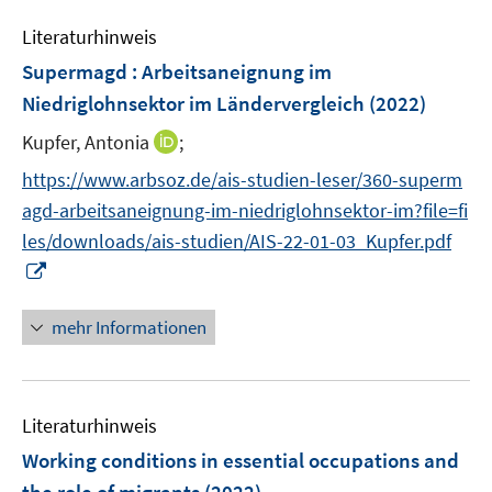
n
e
n
e
Literaturhinweis
m
n
F
Supermagd : Arbeitsaneignung im
e
Niedriglohnsektor im Ländervergleich
(2022)
n
I
Kupfer, Antonia
;
s
n
t
https://www.arbsoz.de/ais-studien-leser/360-superm
n
e
agd-arbeitsaneignung-im-niedriglohnsektor-im?file=fi
e
r
les/downloads/ais-studien/AIS-22-01-03_Kupfer.pdf
u
ö
I
e
f
n
m
f
n
F
mehr Informationen
n
e
e
e
u
n
n
e
s
Literaturhinweis
m
t
F
e
Working conditions in essential occupations and
e
r