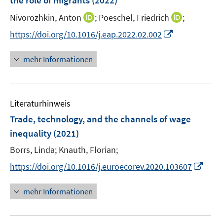
the role of migrants
(2022)
n
ö
I
I
Nivorozhkin, Anton
;
Poeschel, Friedrich
;
s
f
n
n
t
f
I
https://doi.org/10.1016/j.eap.2022.02.002
n
n
e
n
n
e
e
r
e
n
mehr Informationen
u
u
ö
n
e
e
e
f
u
m
m
f
e
F
F
n
Literaturhinweis
m
e
e
e
F
Trade, technology, and the channels of wage
n
n
n
e
inequality
(2021)
s
s
n
t
t
Borrs, Linda;
Knauth, Florian;
s
e
e
t
I
https://doi.org/10.1016/j.euroecorev.2020.103607
r
r
e
n
ö
ö
r
n
mehr Informationen
f
f
ö
e
f
f
f
u
n
n