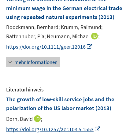
e
minimum wage in the German electrical trade
n
using repeated natural experiments
(2013)
s
t
Boockmann, Bernhard;
Krumm, Raimund;
e
I
Rattenhuber, Pia;
Neumann, Michael
;
r
n
I
https://doi.org/10.1111/geer.12016
ö
n
n
f
e
n
mehr Informationen
f
u
e
n
e
u
e
m
e
n
F
Literaturhinweis
m
e
F
The growth of low-skill service jobs and the
n
e
polarization of the US labor market
(2013)
s
n
t
I
Dorn, David
;
s
e
n
t
I
https://doi.org/10.1257/aer.103.5.1553
r
n
e
n