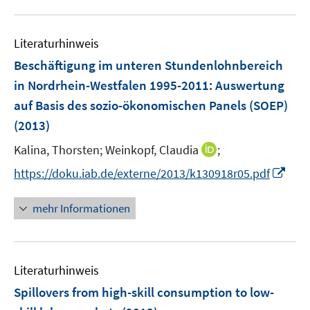
e
u
m
e
F
Literaturhinweis
m
e
F
Beschäftigung im unteren Stundenlohnbereich
n
e
in Nordrhein-Westfalen 1995-2011
:
Auswertung
s
n
auf Basis des sozio-ökonomischen Panels (SOEP)
t
s
e
(2013)
t
r
e
I
Kalina, Thorsten;
Weinkopf, Claudia
;
ö
r
n
f
I
https://doku.iab.de/externe/2013/k130918r05.pdf
ö
n
f
n
f
e
n
n
mehr Informationen
f
u
e
e
n
e
n
u
e
m
e
n
F
Literaturhinweis
m
e
F
Spillovers from high-skill consumption to low-
n
e