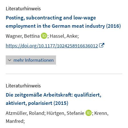
e
n
Literaturhinweis
m
F
Posting, subcontracting and low-wage
e
employment in the German meat industry
(2016)
n
I
Wagner, Bettina
;
Hassel, Anke;
s
n
t
I
https://doi.org/10.1177/1024258916636012
n
e
n
e
r
n
mehr Informationen
u
ö
e
e
f
u
m
f
e
F
n
Literaturhinweis
m
e
e
F
Die zeitgemäße Arbeitskraft
:
qualifiziert,
n
n
e
aktiviert, polarisiert
(2015)
s
n
t
I
Atzmüller, Roland;
Hürtgen, Stefanie
;
Krenn,
s
e
n
t
Manfred;
r
n
e