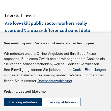
f
u
e
n
e
n
e
Literaturhinweis
m
n
F
Are low-skill public sector workers really
e
overpaid?
:
a quasi-differenced panel data
n
analysis
(2013)
s
Verwendung von Cookies und anderen Technologien
t
I
Siminski, Peter
;
e
n
I
Wir möchten unsere Online-Angebote auf Ihre Bedürfnisse
https://doi.org/10.1080/00036846.2011.641928
r
n
anpassen. Zu diesem Zweck setzen wir sogenannte Cookies ein.
n
ö
e
Sie können selbst entscheiden, welche Cookies Sie zulassen.
n
mehr Informationen
f
u
Ihre Einwilligung können Sie jederzeit unter
Cookie-Einstellungen
e
f
e
in unserer Datenschutzerklärung ändern. Weitere Informationen
u
n
m
finden Sie in unserer
Datenschutzerklärung
.
e
e
F
Literaturhinweis
m
Webanalysetool Matomo
n
e
F
Vollzeitbeschäftigte mit Berufsausbildung im
n
e
Tracking erlauben
Tracking ablehnen
Niedriglohnsektor
(2012)
s
n