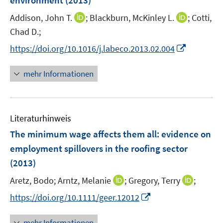
environment
(2013)
s
s
n
t
t
I
I
Addison, John T.
;
Blackburn, McKinley L.
;
Cotti,
s
e
e
n
n
t
Chad D.;
r
r
n
n
e
I
https://doi.org/10.1016/j.labeco.2013.02.004
ö
ö
e
e
r
n
f
f
u
u
ö
n
mehr Informationen
f
f
e
e
f
e
n
n
m
m
f
u
e
e
F
F
n
e
n
n
e
e
e
Literaturhinweis
m
n
n
n
F
The minimum wage affects them all
:
evidence on
s
s
e
employment spillovers in the roofing sector
t
t
n
e
e
(2013)
s
r
r
t
I
I
Aretz, Bodo;
Arntz, Melanie
;
Gregory, Terry
;
ö
ö
e
n
n
I
f
f
https://doi.org/10.1111/geer.12012
r
n
n
n
f
f
ö
e
e
n
n
n
mehr Informationen