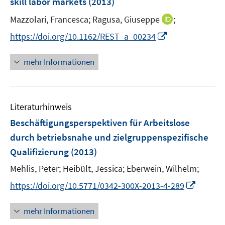
skill labor markets
(2013)
s
n
t
I
Mazzolari, Francesca;
Ragusa, Giuseppe
;
s
e
n
t
I
https://doi.org/10.1162/REST_a_00234
r
n
e
n
ö
e
r
n
mehr Informationen
f
u
ö
e
f
e
f
u
n
m
f
e
e
F
n
Literaturhinweis
m
n
e
e
F
Beschäftigungsperspektiven für Arbeitslose
n
n
e
durch betriebsnahe und zielgruppenspezifische
s
n
Qualifizierung
(2013)
t
s
e
t
Mehlis, Peter;
Heibült, Jessica;
Eberwein, Wilhelm;
r
e
I
https://doi.org/10.5771/0342-300X-2013-4-289
ö
r
n
f
ö
n
mehr Informationen
f
f
e
n