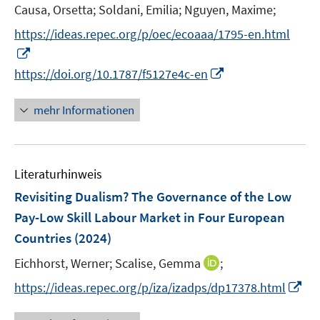
t
Causa, Orsetta;
Soldani, Emilia;
Nguyen, Maxime;
ö
e
https://ideas.repec.org/p/oec/ecoaaa/1795-en.html
f
r
f
I
ö
n
n
I
https://doi.org/10.1787/f5127e4c-en
f
e
n
n
f
n
e
n
mehr Informationen
n
u
e
e
e
u
n
m
e
F
Literaturhinweis
m
e
F
Revisiting Dualism? The Governance of the Low
n
e
Pay-Low Skill Labour Market in Four European
s
n
Countries
(2024)
t
s
e
t
I
Eichhorst, Werner;
Scalise, Gemma
;
r
e
n
I
https://ideas.repec.org/p/iza/izadps/dp17378.html
ö
r
n
n
f
ö
e
n