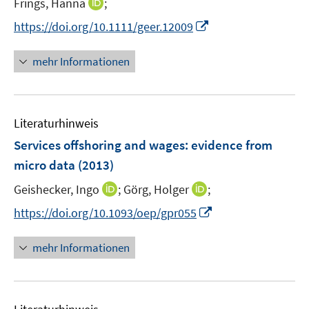
s
I
Frings, Hanna
;
t
n
I
https://doi.org/10.1111/geer.12009
e
n
n
r
e
n
mehr Informationen
ö
u
e
f
e
u
f
m
e
n
F
Literaturhinweis
m
e
e
F
Services offshoring and wages
:
evidence from
n
n
e
micro data
(2013)
s
n
t
I
I
Geishecker, Ingo
;
Görg, Holger
;
s
e
n
n
t
I
https://doi.org/10.1093/oep/gpr055
r
n
n
e
n
ö
e
e
r
n
mehr Informationen
f
u
u
ö
e
f
e
e
f
u
n
m
m
f
e
e
F
F
n