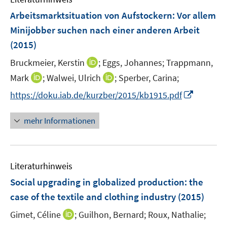
F
Arbeitsmarktsituation von Aufstockern: Vor allem
e
Minijobber suchen nach einer anderen Arbeit
n
(2015)
s
t
I
Bruckmeier, Kerstin
;
Eggs, Johannes;
Trappmann,
e
n
I
I
Mark
;
Walwei, Ulrich
;
Sperber, Carina;
r
n
n
n
I
https://doku.iab.de/kurzber/2015/kb1915.pdf
ö
e
n
n
n
f
u
e
e
n
mehr Informationen
f
e
u
u
e
n
m
e
e
u
e
F
m
m
e
n
e
F
F
Literaturhinweis
m
n
e
e
F
Social upgrading in globalized production
:
the
s
n
n
e
t
case of the textile and clothing industry
(2015)
s
s
n
e
t
t
I
Gimet, Céline
;
Guilhon, Bernard;
Roux, Nathalie;
s
r
e
e
n