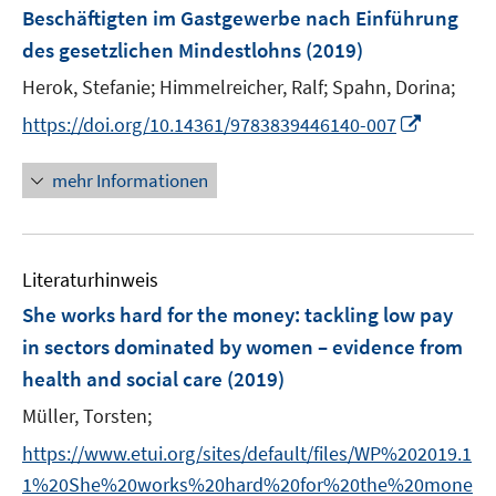
e
Beschäftigten im Gastgewerbe nach Einführung
n
des gesetzlichen Mindestlohns
(2019)
s
t
Herok, Stefanie;
Himmelreicher, Ralf;
Spahn, Dorina;
e
I
https://doi.org/10.14361/9783839446140-007
r
n
ö
n
mehr Informationen
f
e
f
u
n
e
e
Literaturhinweis
m
n
F
She works hard for the money: tackling low pay
e
in sectors dominated by women – evidence from
n
health and social care
(2019)
s
t
Müller, Torsten;
e
https://www.etui.org/sites/default/files/WP%202019.1
r
1%20She%20works%20hard%20for%20the%20mone
ö