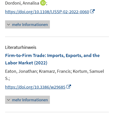
e
I
Dordoni, Annalisa
;
ö
ö
r
n
f
f
I
https://doi.org/10.1108/IJSSP-02-2022-0060
ö
n
f
f
n
f
e
n
n
n
mehr Informationen
f
u
e
e
e
n
e
n
n
u
e
m
e
n
F
Literaturhinweis
m
e
F
Firm-to-Firm Trade: Imports, Exports, and the
n
e
Labor Market
(2022)
s
n
t
Eaton, Jonathan;
Kramarz, Francis;
Kortum, Samuel
s
e
t
S.;
r
e
I
https://doi.org/10.3386/w29685
ö
r
n
f
ö
n
mehr Informationen
f
f
e
n
f
u
e