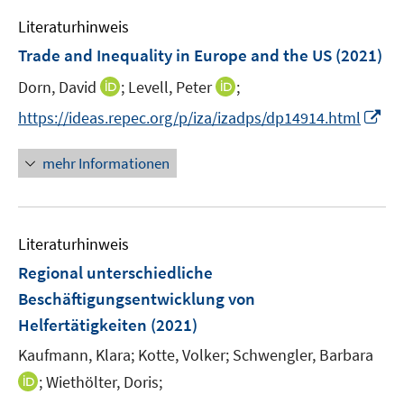
f
e
e
e
n
Literaturhinweis
m
n
n
e
F
Trade and Inequality in Europe and the US
(2021)
n
e
I
I
Dorn, David
;
Levell, Peter
;
n
n
n
s
I
https://ideas.repec.org/p/iza/izadps/dp14914.html
n
n
t
n
e
e
e
n
mehr Informationen
u
u
r
e
e
e
ö
u
m
m
f
e
F
F
Literaturhinweis
f
m
e
e
n
F
Regional unterschiedliche
n
n
e
e
Beschäftigungsentwicklung von
s
s
n
n
Helfertätigkeiten
t
(2021)
t
s
e
e
t
Kaufmann, Klara;
Kotte, Volker;
Schwengler, Barbara
r
r
e
I
;
Wiethölter, Doris;
ö
ö
r
n