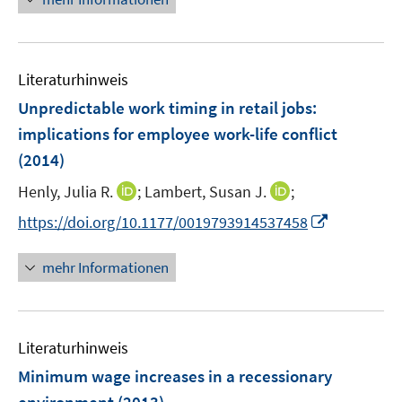
e
u
e
Literaturhinweis
m
F
Unpredictable work timing in retail jobs
:
e
implications for employee work-life conflict
n
(2014)
s
t
I
I
Henly, Julia R.
;
Lambert, Susan J.
;
e
n
n
I
https://doi.org/10.1177/0019793914537458
r
n
n
n
ö
e
e
n
mehr Informationen
f
u
u
e
f
e
e
u
n
m
m
e
e
F
F
Literaturhinweis
m
n
e
e
F
Minimum wage increases in a recessionary
n
n
e