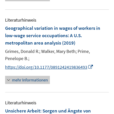
e
e
u
n
e
Literaturhinweis
m
F
Geographical variation in wages of workers in
e
low-wage service occupations
:
A U.S.
n
metropolitan area analysis
(2019)
s
t
Grimes, Donald R.;
Walker, Mary Beth;
Prime,
e
Penelope B.;
r
I
https://doi.org/10.1177/0891242419836493
ö
n
f
n
mehr Informationen
f
e
n
u
e
e
n
Literaturhinweis
m
F
Unsichere Arbeit
:
Sorgen und Ängste von