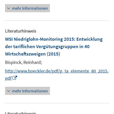
ö
e
r
mehr Informationen
f
u
ö
f
e
f
n
m
f
e
F
n
Literaturhinweis
n
e
e
WSI Niedriglohn-Monitoring 2015
:
Entwicklung
n
n
der tariflichen Vergütungsgruppen in 40
s
Wirtschaftszweigen
(2015)
t
e
Bispinck, Reinhard;
r
http://www.boeckler.de/pdf/p_ta_elemente_80_2015.
ö
I
pdf
f
n
f
n
n
mehr Informationen
e
e
u
n
e
Literaturhinweis
m