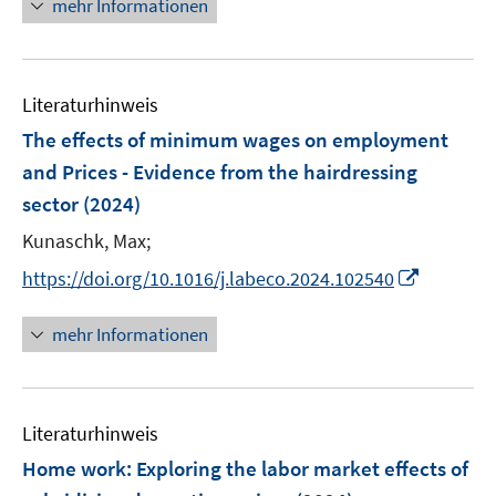
mehr Informationen
f
f
u
e
n
f
e
u
e
n
m
e
n
e
F
Literaturhinweis
m
n
e
F
The effects of minimum wages on employment
n
e
and Prices - Evidence from the hairdressing
s
n
sector
(2024)
t
s
e
t
Kunaschk, Max;
r
e
I
https://doi.org/10.1016/j.labeco.2024.102540
ö
r
n
f
ö
n
mehr Informationen
f
f
e
n
f
u
e
n
e
n
e
Literaturhinweis
m
n
F
Home work: Exploring the labor market effects of
e