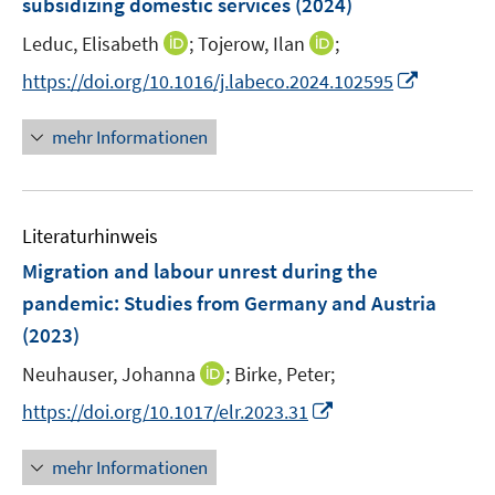
subsidizing domestic services
(2024)
n
I
I
Leduc, Elisabeth
;
Tojerow, Ilan
;
s
n
n
t
I
https://doi.org/10.1016/j.labeco.2024.102595
n
n
e
n
e
e
r
n
mehr Informationen
u
u
ö
e
e
e
f
u
m
m
f
e
F
F
n
Literaturhinweis
m
e
e
e
F
Migration and labour unrest during the
n
n
n
e
pandemic: Studies from Germany and Austria
s
s
n
(2023)
t
t
s
e
e
t
I
Neuhauser, Johanna
;
Birke, Peter;
r
r
e
n
I
https://doi.org/10.1017/elr.2023.31
ö
ö
r
n
n
f
f
ö
e
n
f
f
mehr Informationen
f
u
e
n
n