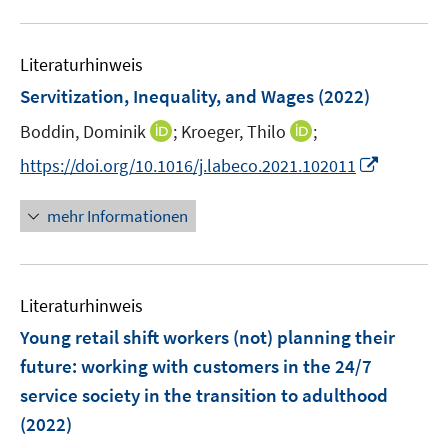
f
e
u
e
e
n
m
e
n
n
e
F
Literaturhinweis
m
n
e
F
Servitization, Inequality, and Wages
(2022)
n
e
s
I
I
Boddin, Dominik
;
Kroeger, Thilo
;
n
t
n
n
s
I
https://doi.org/10.1016/j.labeco.2021.102011
e
n
n
t
n
r
e
e
e
n
mehr Informationen
ö
u
u
r
e
f
e
e
ö
u
f
m
m
f
e
n
F
F
Literaturhinweis
f
m
e
e
e
n
F
Young retail shift workers (not) planning their
n
n
n
e
e
future: working with customers in the 24/7
s
s
n
n
service society in the transition to adulthood
t
t
s
e
e
(2022)
t
r
r