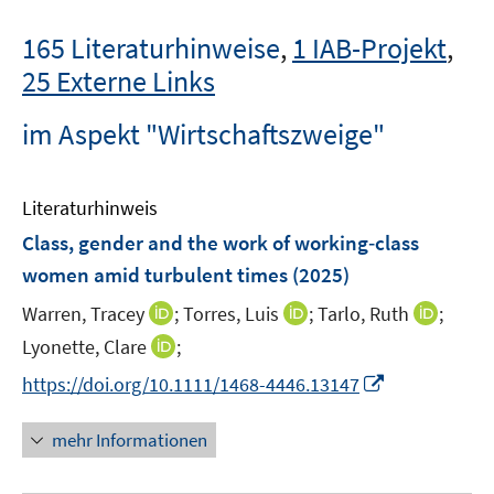
165 Literaturhinweise
,
1 IAB-Projekt
,
25 Externe Links
im Aspekt "Wirtschaftszweige"
Literaturhinweis
Class, gender and the work of working‐class
women amid turbulent times
(2025)
I
I
I
Warren, Tracey
;
Torres, Luis
;
Tarlo, Ruth
;
n
n
n
I
Lyonette, Clare
;
n
n
n
n
I
https://doi.org/10.1111/1468-4446.13147
e
e
e
n
n
u
u
u
e
n
mehr Informationen
e
e
e
u
e
m
m
m
e
u