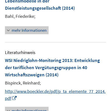
Lebensmodelle in der
n
n
e
Dienstleistungsgesellschaft
(2014)
s
n
t
Bahl, Friederike;
s
e
t
r
e
mehr Informationen
ö
r
f
ö
f
f
n
Literaturhinweis
f
e
n
WSI Niedriglohn-Monitoring 2013
:
Entwicklung
n
e
der tariflichen Vergütungsgruppen in 40
n
Wirtschaftszweigen
(2014)
Bispinck, Reinhard;
http://www.boeckler.de/pdf/p_ta_elemente_77_2014.
I
pdf
n
n
mehr Informationen