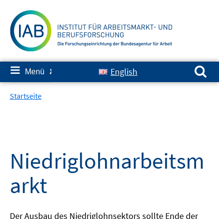
Springe
zum
Inhalt
Suchen nach:
≡
English
Menü
✘
Startseite
Niedriglohnarbeitsm
arkt
Der Ausbau des Niedriglohnsektors sollte Ende der