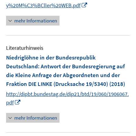
I
y%20M%C3%BCller%20WEB.pdf
f
n
f
n
mehr Informationen
n
e
e
u
n
e
Literaturhinweis
m
F
Niedriglöhne in der Bundesrepublik
e
Deutschland
:
Antwort der Bundesregierung auf
n
die Kleine Anfrage der Abgeordneten und der
s
Fraktion DIE LINKE (Drucksache 19/5340)
(2018)
t
e
http://dipbt.bundestag.de/dip21/btd/19/060/1906067.
r
I
pdf
ö
n
f
n
mehr Informationen
f
e
n
u
e