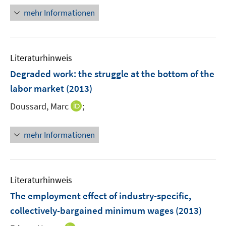
ö
e
r
n
mehr Informationen
f
u
ö
e
f
e
f
u
n
m
f
e
e
F
n
Literaturhinweis
m
n
e
e
F
Degraded work
:
the struggle at the bottom of the
n
n
e
labor market
(2013)
s
n
t
I
Doussard, Marc
;
s
e
n
t
r
n
e
mehr Informationen
ö
e
r
f
u
ö
f
e
f
n
m
f
Literaturhinweis
e
F
n
The employment effect of industry-specific,
n
e
e
collectively-bargained minimum wages
(2013)
n
n