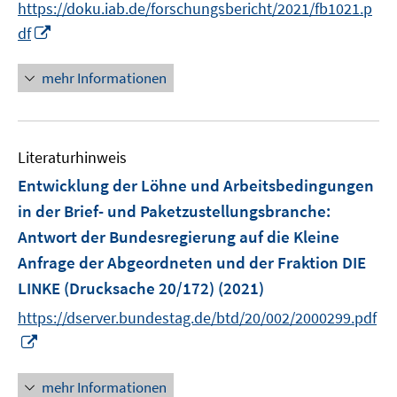
f
f
https://doku.iab.de/forschungsbericht/2021/fb1021.p
ö
n
f
f
I
df
f
e
n
n
n
f
u
e
e
n
n
mehr Informationen
e
n
n
e
e
m
u
n
F
e
e
Literaturhinweis
m
n
F
Entwicklung der Löhne und Arbeitsbedingungen
s
e
in der Brief- und Paketzustellungsbranche
:
t
n
e
Antwort der Bundesregierung auf die Kleine
s
r
Anfrage der Abgeordneten und der Fraktion DIE
t
ö
e
LINKE (Drucksache 20/172)
(2021)
f
r
https://dserver.bundestag.de/btd/20/002/2000299.pdf
f
ö
n
I
f
e
n
f
n
n
mehr Informationen
n