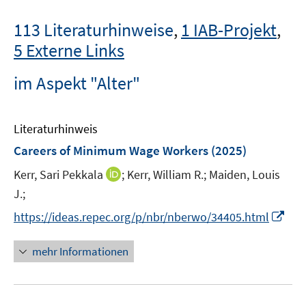
113 Literaturhinweise
,
1 IAB-Projekt
,
5 Externe Links
im Aspekt "Alter"
Literaturhinweis
Careers of Minimum Wage Workers
(2025)
I
Kerr, Sari Pekkala
;
Kerr, William R.;
Maiden, Louis
n
J.;
n
I
https://ideas.repec.org/p/nbr/nberwo/34405.html
e
n
u
n
mehr Informationen
e
e
m
u
F
e
e