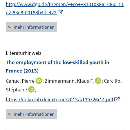
t
http://www.dgb.de/themen/++co++31010386-706d-11
e
I
e2-83e8-00188b4dc422
r
n
ö
n
mehr Informationen
f
e
f
u
n
e
e
Literaturhinweis
m
n
F
The employment of the low-skilled youth in
e
France
(2013)
n
I
I
Cahuc, Pierre
;
Zimmermann, Klaus F.
;
Carcillo,
s
n
n
t
I
Stéphane
;
n
n
e
n
I
https://doku.iab.de/externe/2013/k130726r14.pdf
e
e
r
n
n
u
u
ö
e
n
mehr Informationen
e
e
f
u
e
m
m
f
e
u
F
F
n