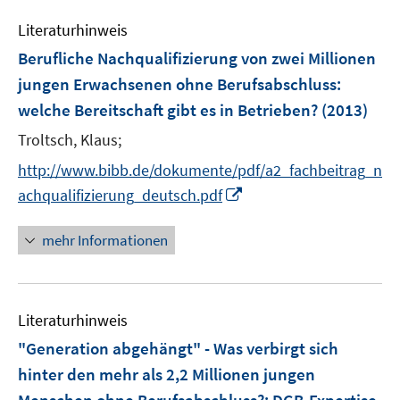
m
e
e
F
Literaturhinweis
m
n
e
F
Berufliche Nachqualifizierung von zwei Millionen
n
e
jungen Erwachsenen ohne Berufsabschluss
:
s
n
welche Bereitschaft gibt es in Betrieben?
t
(2013)
s
e
t
Troltsch, Klaus;
r
e
http://www.bibb.de/dokumente/pdf/a2_fachbeitrag_n
ö
r
I
achqualifizierung_deutsch.pdf
f
ö
n
f
f
n
n
mehr Informationen
f
e
e
n
u
n
e
e
n
Literaturhinweis
m
F
"Generation abgehängt" - Was verbirgt sich
e
hinter den mehr als 2,2 Millionen jungen
n