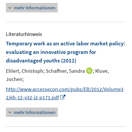
e
r
n
mehr Informationen
u
ö
e
e
f
u
m
f
e
F
n
Literaturhinweis
m
e
e
F
Temporary work as an active labor market policy
:
n
n
e
evaluating an innovative program for
s
n
disadvantaged youths
(2012)
t
s
e
t
I
Ehlert, Christoph;
Schaffner, Sandra
;
Kluve,
r
e
n
Jochen;
ö
r
n
f
http://www.accessecon.com/pubs/EB/2012/Volume3
ö
e
f
I
2/eb-12-v32-i2-p171.pdf
f
u
n
n
f
e
e
n
n
mehr Informationen
m
n
e
e
F
u
n
e
e