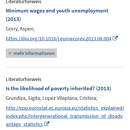
n
Literaturhinweis
m
n
e
F
Minimum wages and youth unemployment
n
e
(2013)
n
Gorry, Aspen;
s
t
I
https://doi.org/10.1016/j.euroecorev.2013.08.004
e
n
r
n
mehr Informationen
ö
e
f
u
f
e
n
Literaturhinweis
m
e
F
Is the likelihood of poverty inherited?
(2013)
n
e
Grundiza, Sigita;
Lopez Vilaplana, Cristina;
n
s
http://epp.eurostat.ec.europa.eu/statistics_explained/
t
index.php/Intergenerational_transmission_of_disadv
e
I
antage_statistics
r