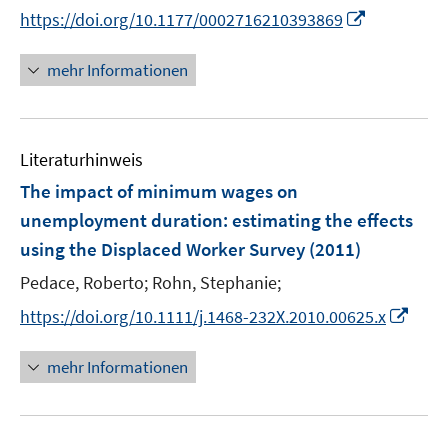
e
I
https://doi.org/10.1177/0002716210393869
ö
r
n
f
ö
n
mehr Informationen
f
f
e
n
f
u
e
n
e
n
e
Literaturhinweis
m
n
F
The impact of minimum wages on
e
unemployment duration
:
estimating the effects
n
using the Displaced Worker Survey
(2011)
s
t
Pedace, Roberto;
Rohn, Stephanie;
e
I
https://doi.org/10.1111/j.1468-232X.2010.00625.x
r
n
ö
n
mehr Informationen
f
e
f
u
n
e