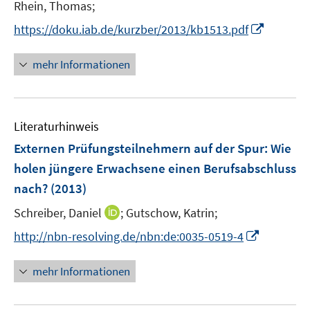
t
Rhein, Thomas;
s
e
t
I
https://doku.iab.de/kurzber/2013/kb1513.pdf
r
e
n
ö
r
n
mehr Informationen
f
ö
e
f
f
u
n
f
e
e
n
Literaturhinweis
m
n
e
F
Externen Prüfungsteilnehmern auf der Spur: Wie
n
e
holen jüngere Erwachsene einen Berufsabschluss
n
nach?
(2013)
s
t
I
Schreiber, Daniel
;
Gutschow, Katrin;
e
n
I
http://nbn-resolving.de/nbn:de:0035-0519-4
r
n
n
ö
e
n
mehr Informationen
f
u
e
f
e
u
n