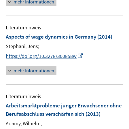
n
mehr Informationen
f
e
f
e
n
m
f
u
e
F
n
e
n
e
e
Literaturhinweis
m
n
n
F
Aspects of wage dynamics in Germany
(2014)
s
e
t
Stephani, Jens;
n
e
I
s
https://doi.org/10.3278/300858w
r
n
t
ö
n
e
mehr Informationen
f
e
r
f
u
ö
n
e
f
e
Literaturhinweis
m
f
n
F
n
Arbeitsmarktprobleme junger Erwachsener ohne
e
e
Berufsabschluss verschärfen sich
(2013)
n
n
Adamy, Wilhelm;
s