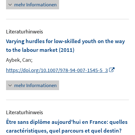
n
n
mehr Informationen
e
e
u
n
e
Literaturhinweis
m
F
Varying hurdles for low-skilled youth on the way
e
to the labour market
(2011)
n
Aybek, Can;
s
t
I
https://doi.org/10.1007/978-94-007-1545-5_3
e
n
r
n
mehr Informationen
ö
e
f
u
f
e
n
Literaturhinweis
m
e
F
Être sans diplôme aujourd'hui en France
:
quelles
n
e
caractéristiques, quel parcours et quel destin?
n