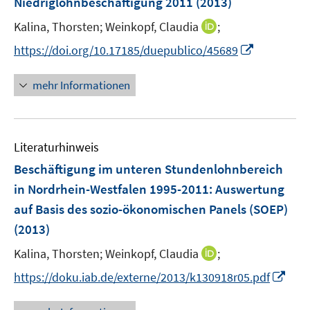
Niedriglohnbeschäftigung 2011
(2013)
s
n
e
t
s
I
Kalina, Thorsten;
Weinkopf, Claudia
;
n
e
t
n
s
I
https://doi.org/10.17185/duepublico/45689
r
e
n
t
n
ö
r
e
e
n
mehr Informationen
f
ö
u
r
e
f
f
e
ö
u
n
f
m
f
e
e
n
F
Literaturhinweis
f
m
n
e
e
n
F
Beschäftigung im unteren Stundenlohnbereich
n
n
e
e
in Nordrhein-Westfalen 1995-2011
:
Auswertung
s
n
n
auf Basis des sozio-ökonomischen Panels (SOEP)
t
s
e
(2013)
t
r
e
I
Kalina, Thorsten;
Weinkopf, Claudia
;
ö
r
n
f
I
https://doku.iab.de/externe/2013/k130918r05.pdf
ö
n
f
n
f
e
n
n