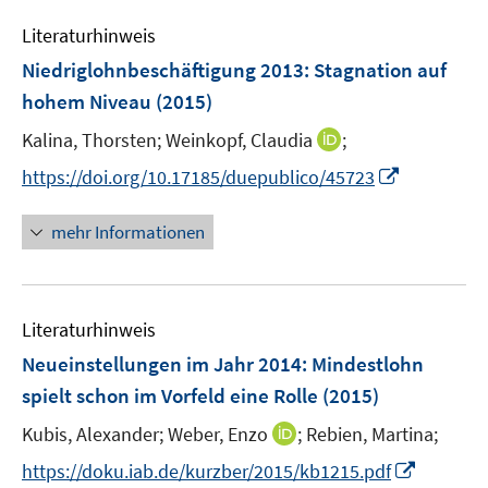
m
f
e
n
e
e
F
n
Literaturhinweis
m
n
n
e
e
F
Niedriglohnbeschäftigung 2013
:
Stagnation auf
n
n
e
hohem Niveau
(2015)
s
n
t
I
Kalina, Thorsten;
Weinkopf, Claudia
;
s
e
n
t
I
https://doi.org/10.17185/duepublico/45723
r
n
e
n
ö
e
r
n
mehr Informationen
f
u
ö
e
f
e
f
u
n
m
f
e
e
F
n
Literaturhinweis
m
n
e
e
F
Neueinstellungen im Jahr 2014: Mindestlohn
n
n
e
spielt schon im Vorfeld eine Rolle
(2015)
s
n
t
I
Kubis, Alexander;
Weber, Enzo
;
Rebien, Martina;
s
e
n
t
I
https://doku.iab.de/kurzber/2015/kb1215.pdf
r
n
e