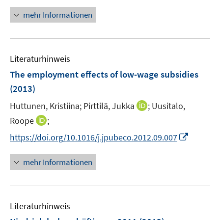
n
ö
n
mehr Informationen
f
e
f
u
n
e
e
Literaturhinweis
m
n
F
The employment effects of low-wage subsidies
e
(2013)
n
I
Huttunen, Kristiina;
Pirttilä, Jukka
;
Uusitalo,
s
n
t
I
Roope
;
n
e
n
I
https://doi.org/10.1016/j.jpubeco.2012.09.007
e
r
n
n
u
ö
e
n
mehr Informationen
e
f
u
e
m
f
e
u
F
n
m
e
e
e
F
Literaturhinweis
m
n
n
e
F