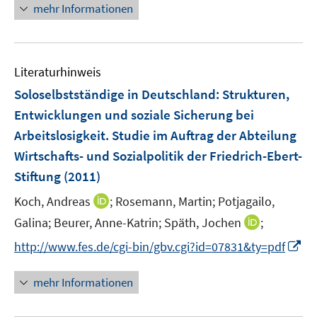
n
mehr Informationen
e
e
f
u
u
e
m
m
f
e
e
u
F
F
n
m
m
e
e
e
e
F
F
Literaturhinweis
m
n
n
n
e
e
F
Soloselbstständige in Deutschland
:
Strukturen,
s
s
n
n
e
t
t
Entwicklungen und soziale Sicherung bei
s
s
n
e
e
Arbeitslosigkeit. Studie im Auftrag der Abteilung
t
t
s
r
r
e
e
Wirtschafts- und Sozialpolitik der Friedrich-Ebert-
t
ö
ö
r
r
e
Stiftung
(2011)
f
f
ö
ö
r
f
f
I
Koch, Andreas
;
Rosemann, Martin;
Potjagailo,
f
f
ö
n
n
n
f
f
I
Galina;
Beurer, Anne-Katrin;
Späth, Jochen
;
f
e
e
n
n
n
n
f
I
http://www.fes.de/cgi-bin/gbv.cgi?id=07831&ty=pdf
n
n
e
e
e
n
n
n
u
n
n
e
e
n
mehr Informationen
e
u
n
e
m
e
u