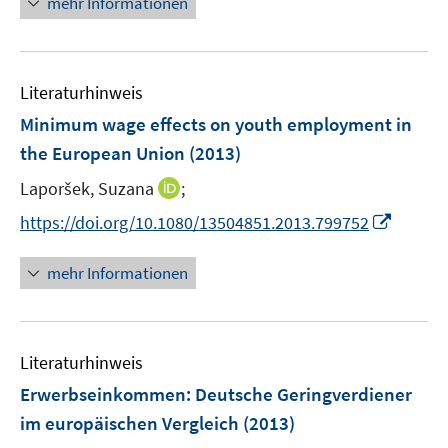
mehr Informationen
f
u
e
e
n
e
n
u
e
m
e
n
F
Literaturhinweis
m
e
F
Minimum wage effects on youth employment in
n
e
the European Union
(2013)
s
n
t
I
Laporšek, Suzana
;
s
e
n
t
I
https://doi.org/10.1080/13504851.2013.799752
r
n
e
n
ö
e
r
n
mehr Informationen
f
u
ö
e
f
e
f
u
n
m
f
e
e
F
n
Literaturhinweis
m
n
e
e
F
Erwerbseinkommen: Deutsche Geringverdiener
n
n
e
im europäischen Vergleich
(2013)
s
n