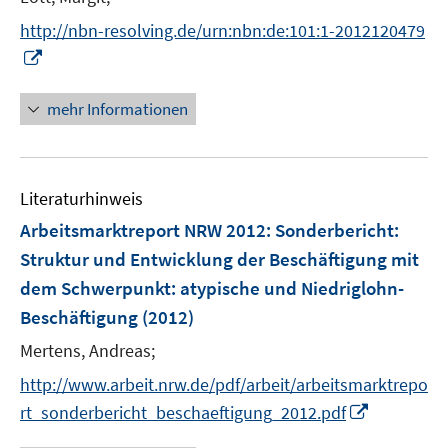
ö
r
f
http://nbn-resolving.de/urn:nbn:de:101:1-2012120479
ö
f
I
f
n
n
f
e
n
mehr Informationen
n
n
e
e
u
n
e
Literaturhinweis
m
F
Arbeitsmarktreport NRW 2012
:
Sonderbericht:
e
Struktur und Entwicklung der Beschäftigung mit
n
dem Schwerpunkt: atypische und Niedriglohn-
s
Beschäftigung
(2012)
t
e
Mertens, Andreas;
r
http://www.arbeit.nrw.de/pdf/arbeit/arbeitsmarktrepo
ö
I
rt_sonderbericht_beschaeftigung_2012.pdf
f
n
f