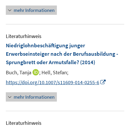
n
ö
e
r
n
mehr Informationen
f
u
ö
e
f
e
f
u
n
m
f
e
e
F
n
Literaturhinweis
m
n
e
e
F
Niedriglohnbeschäftigung junger
n
n
e
Erwerbseinsteiger nach der Berufsausbildung -
s
n
Sprungbrett oder Armutsfalle?
t
(2014)
s
e
t
I
Buch, Tanja
;
Hell, Stefan;
r
e
n
I
https://doi.org/10.1007/s11609-014-0255-6
ö
r
n
n
f
ö
e
n
f
mehr Informationen
f
u
e
n
f
e
u
e
n
m
e
n
e
F
Literaturhinweis
m
n
e