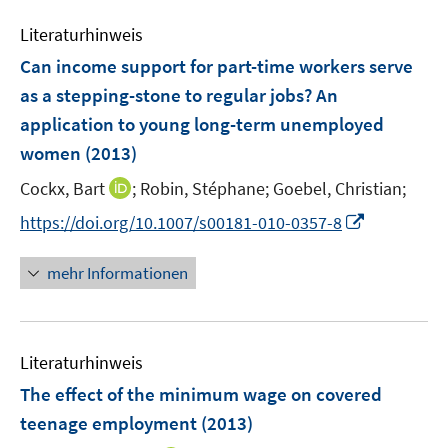
m
e
e
e
e
F
Literaturhinweis
m
n
n
n
e
F
Can income support for part-time workers serve
s
s
n
e
t
t
as a stepping-stone to regular jobs? An
s
n
e
e
application to young long-term unemployed
t
s
r
r
e
women
(2013)
t
ö
ö
r
e
I
Cockx, Bart
;
Robin, Stéphane;
Goebel, Christian;
f
f
ö
r
n
f
f
f
I
https://doi.org/10.1007/s00181-010-0357-8
ö
n
n
n
f
n
f
e
e
e
n
n
mehr Informationen
f
u
n
n
e
e
n
e
n
u
e
m
e
n
F
Literaturhinweis
m
e
F
The effect of the minimum wage on covered
n
e
teenage employment
(2013)
s
n