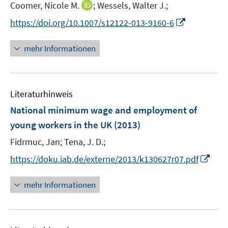
t
I
Coomer, Nicole M.
;
Wessels, Walter J.;
s
e
n
t
I
https://doi.org/10.1007/s12122-013-9160-6
r
n
e
n
ö
e
r
n
mehr Informationen
f
u
ö
e
f
e
f
u
n
m
f
e
e
F
n
Literaturhinweis
m
n
e
e
F
National minimum wage and employment of
n
n
e
young workers in the UK
(2013)
s
n
t
Fidrmuc, Jan;
Tena, J. D.;
s
e
t
I
https://doku.iab.de/externe/2013/k130627r07.pdf
r
e
n
ö
r
n
mehr Informationen
f
ö
e
f
f
u
n
f
e
e