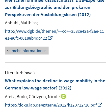
Menschen ohne Berufsabschluss?
:
DGB-Expertise
s
zur Bildungsbiographie und den prekären
t
e
Perspektiven der Ausbildungslosen
(2012)
r
Anbuhl, Matthias;
ö
http://www.dgb.de/themen/++co++353ce42a-f2ae-11
f
I
f
e1-a0fc-00188b4dc422
n
n
n
e
mehr Informationen
e
n
u
e
Literaturhinweis
m
F
What explains the decline in wage mobility in the
e
German low-wage sector?
(2012)
n
I
Aretz, Bodo;
Gürtzgen, Nicole
;
s
n
t
I
https://doku.iab.de/externe/2012/k120712r10.pdf
n
e
n