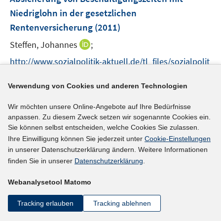
n
Niedriglohn in der gesetzlichen
s
Rentenversicherung
(2011)
t
e
I
Steffen, Johannes
;
r
n
http://www.sozialpolitik-aktuell.de/tl_files/sozialpolit
ö
n
ik-aktuell/_Politikfelder/Alter-Rente/Dokumente/2011
f
e
I
f
Verwendung von Cookies und anderen Technologien
-07-01%20Niedriglohn%20und%20Rente.pdf
u
n
n
e
Wir möchten unsere Online-Angebote auf Ihre Bedürfnisse
n
e
mehr Informationen
m
anpassen. Zu diesem Zweck setzen wir sogenannte Cookies ein.
e
n
F
Sie können selbst entscheiden, welche Cookies Sie zulassen.
u
e
Ihre Einwilligung können Sie jederzeit unter
Cookie-Einstellungen
e
n
in unserer Datenschutzerklärung ändern. Weitere Informationen
Literaturhinweis
m
s
finden Sie in unserer
Datenschutzerklärung
.
F
Zusammenhänge zwischen Bildungsarmut und
t
e
Webanalysetool Matomo
e
Beschäftigungschancen
:
eine empirische Analyse
n
r
(2011)
Tracking erlauben
Tracking ablehnen
s
ö
t
I
Steiner, Mario
;