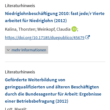
n
Literaturhinweis
m
s
F
Niedriglohnbeschäftigung 2010
:
fast jede/r Vierte
t
e
e
arbeitet für Niedriglohn
(2012)
n
r
I
Kalina, Thorsten;
Weinkopf, Claudia
;
s
ö
n
t
I
f
https://doi.org/10.17185/duepublico/45679
n
e
n
f
e
r
n
n
mehr Informationen
u
ö
e
e
e
f
u
n
m
f
e
F
n
Literaturhinweis
m
e
e
F
Geförderte Weiterbildung von
n
n
e
geringqualifizierten und älteren Beschäftigten
s
n
durch die Bundesagentur für Arbeit
t
:
Ergebnisse
s
e
einer Betriebsbefragung
(2012)
t
r
e
Lott, Margit;