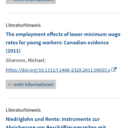
e
n
u
e
Literaturhinweis
m
F
The employment effects of lower minimum wage
e
rates for young workers
:
Canadian evidence
n
(2011)
s
t
Shannon, Michael;
e
I
https://doi.org/10.1111/j.1468-232X.2011.00655.x
r
n
ö
n
mehr Informationen
f
e
f
u
n
e
e
Literaturhinweis
m
n
F
Niedriglohn und Rente
:
Instrumente zur
e
Absicherung von Beschäftigungszeiten mit