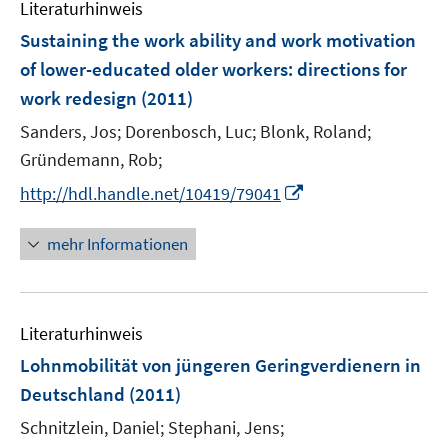
e
Literaturhinweis
m
n
F
Sustaining the work ability and work motivation
e
of lower-educated older workers
:
directions for
n
work redesign
(2011)
s
t
Sanders, Jos;
Dorenbosch, Luc;
Blonk, Roland;
e
Gründemann, Rob;
r
I
http://hdl.handle.net/10419/79041
ö
n
f
n
mehr Informationen
f
e
n
u
e
e
n
Literaturhinweis
m
F
Lohnmobilität von jüngeren Geringverdienern in
e
Deutschland
(2011)
n
Schnitzlein, Daniel;
Stephani, Jens;
s