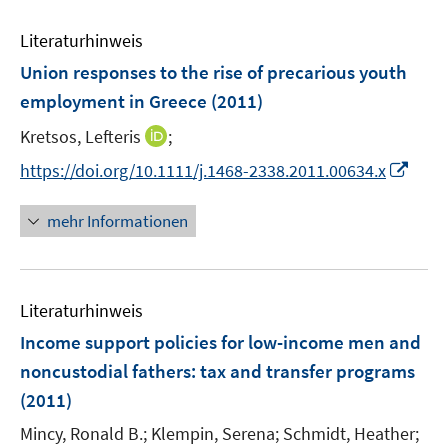
F
m
e
e
F
Literaturhinweis
m
n
e
F
Union responses to the rise of precarious youth
s
n
e
t
employment in Greece
(2011)
s
n
e
t
I
Kretsos, Lefteris
;
s
r
e
n
t
I
https://doi.org/10.1111/j.1468-2338.2011.00634.x
ö
r
n
e
n
f
ö
e
r
n
f
mehr Informationen
f
u
ö
e
n
f
e
f
u
e
n
m
f
e
n
e
F
n
Literaturhinweis
m
n
e
e
F
Income support policies for low-income men and
n
n
e
noncustodial fathers
:
tax and transfer programs
s
n
(2011)
t
s
e
t
Mincy, Ronald B.;
Klempin, Serena;
Schmidt, Heather;
r