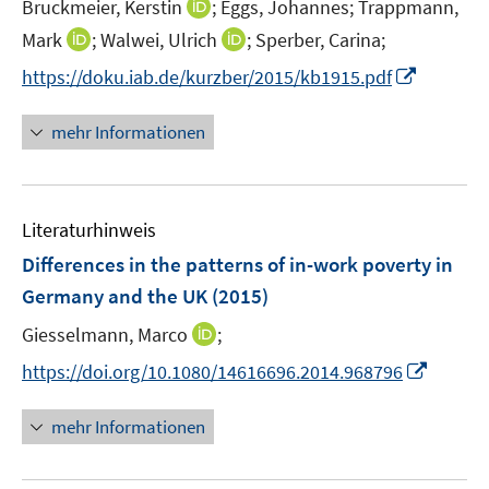
t
I
Bruckmeier, Kerstin
;
Eggs, Johannes;
Trappmann,
e
n
I
I
Mark
;
Walwei, Ulrich
;
Sperber, Carina;
r
n
n
n
I
https://doku.iab.de/kurzber/2015/kb1915.pdf
ö
e
n
n
n
f
u
e
e
n
mehr Informationen
f
e
u
u
e
n
m
e
e
u
e
F
m
m
e
n
e
F
F
Literaturhinweis
m
n
e
e
F
Differences in the patterns of in-work poverty in
s
n
n
e
t
Germany and the UK
(2015)
s
s
n
e
t
t
I
Giesselmann, Marco
;
s
r
e
e
n
t
I
https://doi.org/10.1080/14616696.2014.968796
ö
r
r
n
e
n
f
ö
ö
e
r
n
f
mehr Informationen
f
f
u
ö
e
n
f
f
e
f
u
e
n
n