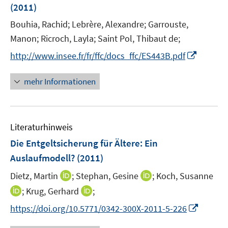
(2011)
s
t
Bouhia, Rachid;
Lebrère, Alexandre;
Garrouste,
e
Manon;
Ricroch, Layla;
Saint Pol, Thibaut de;
r
I
http://www.insee.fr/fr/ffc/docs_ffc/ES443B.pdf
ö
n
f
n
mehr Informationen
f
e
n
u
e
e
n
Literaturhinweis
m
F
Die Entgeltsicherung für Ältere: Ein
e
Auslaufmodell?
(2011)
n
I
I
Dietz, Martin
;
Stephan, Gesine
;
Koch, Susanne
s
n
n
t
I
I
;
Krug, Gerhard
;
n
n
e
n
n
I
https://doi.org/10.5771/0342-300X-2011-5-226
e
e
r
n
n
n
u
u
ö
e
e