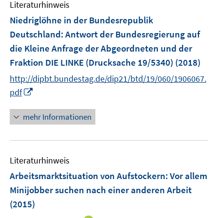
Literaturhinweis
m
n
F
Niedriglöhne in der Bundesrepublik
s
e
Deutschland
:
Antwort der Bundesregierung auf
t
n
e
die Kleine Anfrage der Abgeordneten und der
s
r
Fraktion DIE LINKE (Drucksache 19/5340)
(2018)
t
ö
e
http://dipbt.bundestag.de/dip21/btd/19/060/1906067.
f
r
I
pdf
f
ö
n
n
f
n
e
mehr Informationen
f
e
n
n
u
e
e
n
Literaturhinweis
m
F
Arbeitsmarktsituation von Aufstockern: Vor allem
e
Minijobber suchen nach einer anderen Arbeit
n
(2015)
s