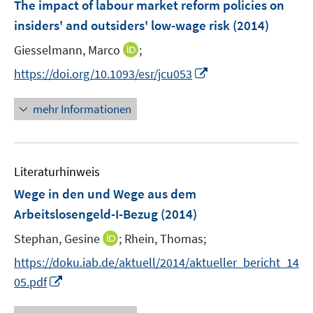
F
The impact of labour market reform policies on
n
e
insiders' and outsiders' low-wage risk
(2014)
s
n
t
I
Giesselmann, Marco
;
s
e
n
t
I
https://doi.org/10.1093/esr/jcu053
r
n
e
n
ö
e
r
n
mehr Informationen
f
u
ö
e
f
e
f
u
n
m
f
e
e
F
n
Literaturhinweis
m
n
e
e
F
Wege in den und Wege aus dem
n
n
e
Arbeitslosengeld-I-Bezug
(2014)
s
n
t
I
Stephan, Gesine
;
Rhein, Thomas;
s
e
n
t
https://doku.iab.de/aktuell/2014/aktueller_bericht_14
r
n
e
I
05.pdf
ö
e
r
n
f
u
ö