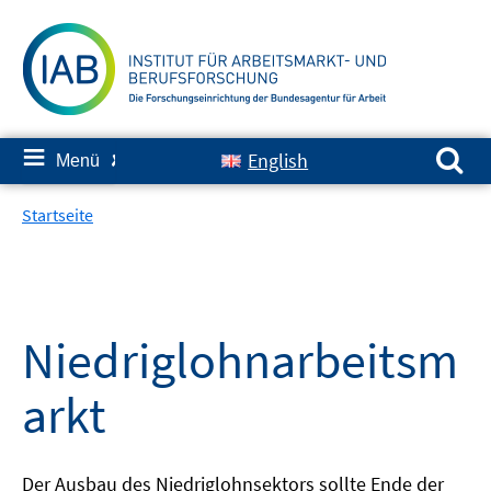
Springe
zum
Inhalt
Suchen nach:
≡
English
Menü
✘
Startseite
Niedriglohnarbeitsm
arkt
Der Ausbau des Niedriglohnsektors sollte Ende der