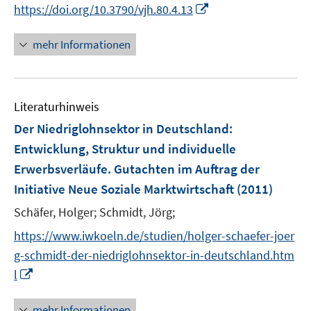
t
I
https://doi.org/10.3790/vjh.80.4.13
e
n
r
n
mehr Informationen
ö
e
f
u
f
e
n
Literaturhinweis
m
e
F
Der Niedriglohnsektor in Deutschland
:
n
e
Entwicklung, Struktur und individuelle
n
Erwerbsverläufe. Gutachten im Auftrag der
s
Initiative Neue Soziale Marktwirtschaft
(2011)
t
e
Schäfer, Holger;
Schmidt, Jörg;
r
https://www.iwkoeln.de/studien/holger-schaefer-joer
ö
g-schmidt-der-niedriglohnsektor-in-deutschland.htm
f
I
f
l
n
n
n
e
mehr Informationen