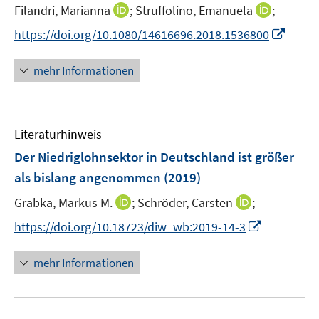
t
I
I
Filandri, Marianna
;
Struffolino, Emanuela
;
e
n
n
I
https://doi.org/10.1080/14616696.2018.1536800
r
n
n
n
ö
e
e
n
mehr Informationen
f
u
u
e
f
e
e
u
n
m
m
e
e
F
F
Literaturhinweis
m
n
e
e
F
Der Niedriglohnsektor in Deutschland ist größer
n
n
e
als bislang angenommen
(2019)
s
s
n
t
t
I
I
Grabka, Markus M.
;
Schröder, Carsten
;
s
e
e
n
n
t
I
https://doi.org/10.18723/diw_wb:2019-14-3
r
r
n
n
e
n
ö
ö
e
e
r
n
mehr Informationen
f
f
u
u
ö
e
f
f
e
e
f
u
n
n
m
m
f
e
e
e