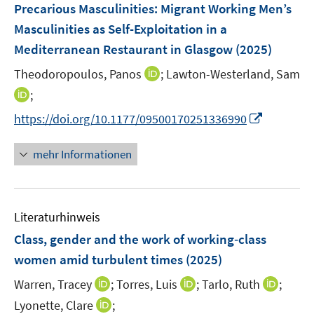
F
Precarious Masculinities: Migrant Working Men’s
n
e
Masculinities as Self-Exploitation in a
s
n
Mediterranean Restaurant in Glasgow
t
(2025)
s
e
t
I
Theodoropoulos, Panos
;
Lawton-Westerland, Sam
r
e
n
I
;
ö
r
n
n
f
I
https://doi.org/10.1177/09500170251336990
ö
e
n
f
n
f
u
e
n
n
mehr Informationen
f
e
u
e
e
n
m
e
n
u
e
F
m
e
n
e
F
Literaturhinweis
m
n
e
F
Class, gender and the work of working‐class
s
n
e
t
women amid turbulent times
(2025)
s
n
e
t
I
I
I
Warren, Tracey
;
Torres, Luis
;
Tarlo, Ruth
;
s
r
e
n
n
n
t
I
Lyonette, Clare
;
ö
r