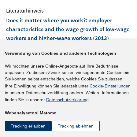
f
e
e
n
Literaturhinweis
m
n
e
F
Does it matter where you work?
:
employer
n
e
characteristics and the wage growth of low-wage
n
workers and higher-wage workers
(2013)
s
t
Stephani, Jens;
Verwendung von Cookies und anderen Technologien
e
https://doku.iab.de/discussionpapers/2013/dp0413.pd
r
I
f
Wir möchten unsere Online-Angebote auf Ihre Bedürfnisse
ö
n
anpassen. Zu diesem Zweck setzen wir sogenannte Cookies ein.
f
Sie können selbst entscheiden, welche Cookies Sie zulassen.
n
mehr Informationen
f
Ihre Einwilligung können Sie jederzeit unter
Cookie-Einstellungen
e
n
in unserer Datenschutzerklärung ändern. Weitere Informationen
u
e
finden Sie in unserer
Datenschutzerklärung
.
e
n
Literaturhinweis
m
Webanalysetool Matomo
F
Employment, hours of work and the optimal
e
Tracking erlauben
Tracking ablehnen
taxation of low income families
(2012)
n