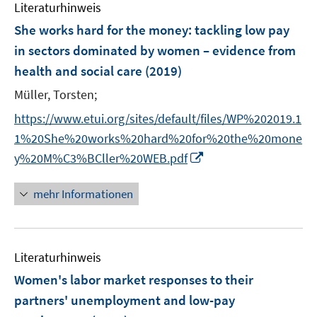
F
F
n
Literaturhinweis
m
n
n
e
e
e
F
She works hard for the money: tackling low pay
n
n
n
e
in sectors dominated by women – evidence from
s
s
n
health and social care
t
(2019)
t
s
e
e
t
Müller, Torsten;
r
r
e
https://www.etui.org/sites/default/files/WP%202019.1
ö
ö
r
1%20She%20works%20hard%20for%20the%20mone
f
f
ö
f
f
I
y%20M%C3%BCller%20WEB.pdf
f
n
n
n
f
e
e
n
mehr Informationen
n
n
n
e
e
u
n
e
Literaturhinweis
m
F
Women's labor market responses to their
e
partners' unemployment and low-pay
n