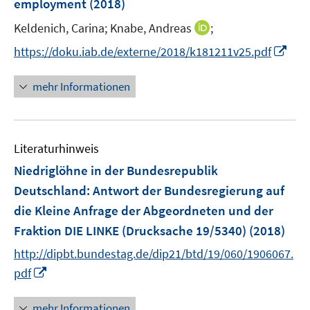
employment
(2018)
s
t
I
Keldenich, Carina;
Knabe, Andreas
;
e
n
I
https://doku.iab.de/externe/2018/k181211v25.pdf
r
n
n
ö
e
n
mehr Informationen
f
u
e
f
e
u
n
m
e
e
F
Literaturhinweis
m
n
e
F
Niedriglöhne in der Bundesrepublik
n
e
Deutschland
:
Antwort der Bundesregierung auf
s
n
die Kleine Anfrage der Abgeordneten und der
t
s
e
Fraktion DIE LINKE (Drucksache 19/5340)
(2018)
t
r
e
http://dipbt.bundestag.de/dip21/btd/19/060/1906067.
ö
r
I
pdf
f
ö
n
f
f
n
mehr Informationen
n