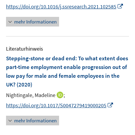
e
n
n
t
I
https://doi.org/10.1016/j.ssresearch.2021.102585
r
n
n
e
n
ö
e
e
r
n
mehr Informationen
f
u
u
ö
e
f
e
e
f
u
n
m
m
f
e
e
F
F
n
Literaturhinweis
m
n
e
e
e
F
Stepping-stone or dead end: To what extent does
n
n
n
e
part-time employment enable progression out of
s
s
n
low pay for male and female employees in the
t
t
s
e
e
UK?
(2020)
t
r
r
e
I
Nightingale, Madeline
;
ö
ö
r
n
f
I
f
https://doi.org/10.1017/S0047279419000205
ö
n
f
n
f
f
e
n
n
n
mehr Informationen
f
u
e
e
e
n
e
n
u
n