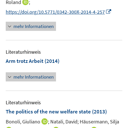
n
I
Roland
;
r
n
n
I
https://doi.org/10.5771/0342-300X-2014-4-257
ö
e
n
n
f
u
e
n
mehr Informationen
f
e
u
e
n
m
e
u
e
F
m
e
n
e
F
Literaturhinweis
m
n
e
F
Arm trotz Arbeit
(2014)
s
n
e
t
s
n
e
mehr Informationen
t
s
r
e
t
ö
r
e
f
ö
r
Literaturhinweis
f
f
ö
n
The politics of the new welfare state
(2013)
f
f
e
n
f
I
Bonoli, Giuliano
;
Natali, David;
Häusermann, Silja
n
e
n