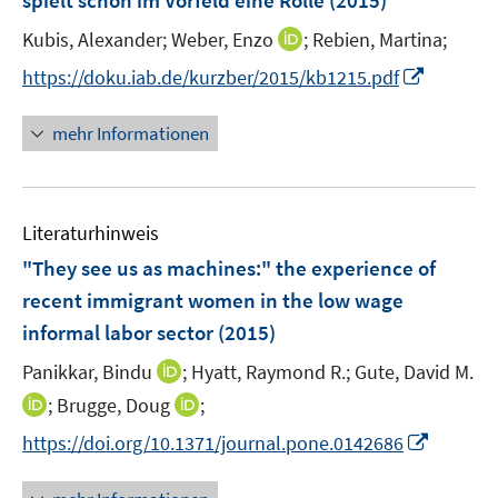
spielt schon im Vorfeld eine Rolle
(2015)
s
n
t
I
Kubis, Alexander;
Weber, Enzo
;
Rebien, Martina;
s
e
n
t
I
https://doku.iab.de/kurzber/2015/kb1215.pdf
r
n
e
n
ö
e
r
n
mehr Informationen
f
u
ö
e
f
e
f
u
n
m
f
e
e
F
n
Literaturhinweis
m
n
e
e
F
"They see us as machines:" the experience of
n
n
e
recent immigrant women in the low wage
s
n
informal labor sector
(2015)
t
s
e
t
I
Panikkar, Bindu
;
Hyatt, Raymond R.;
Gute, David M.
r
e
n
I
I
;
Brugge, Doug
;
ö
r
n
n
n
f
I
https://doi.org/10.1371/journal.pone.0142686
ö
e
n
n
f
n
f
u
e
e
n
n