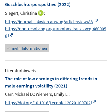
e
Geschlechterperspektive
(2022)
s
n
t
I
Siegert, Christina
;
s
e
n
t
I
https://journals.akwien.at/wug/article/view/88
r
n
e
n
https://nbn-resolving.org/urn:nbn:at:at-akw:g-460005
ö
e
r
n
I
f
0
u
ö
e
n
f
e
f
u
n
n
mehr Informationen
m
f
e
e
e
F
n
m
u
n
e
e
F
e
n
n
e
Literaturhinweis
m
s
n
F
The role of low earnings in differing trends in
t
s
e
e
male earnings volatility
(2021)
t
n
r
e
Carr, Michael D.;
Wiemers, Emily E.;
s
ö
r
t
I
https://doi.org/10.1016/j.econlet.2020.109702
f
ö
e
n
f
f