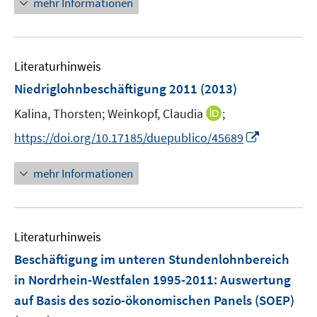
mehr Informationen
f
f
e
n
f
u
e
n
e
n
e
Literaturhinweis
m
n
F
Niedriglohnbeschäftigung 2011
(2013)
e
I
Kalina, Thorsten;
Weinkopf, Claudia
;
n
n
s
I
https://doi.org/10.17185/duepublico/45689
n
t
n
e
e
n
mehr Informationen
u
r
e
e
ö
u
m
f
e
F
Literaturhinweis
f
m
e
n
F
Beschäftigung im unteren Stundenlohnbereich
n
e
e
in Nordrhein-Westfalen 1995-2011
:
Auswertung
s
n
n
auf Basis des sozio-ökonomischen Panels (SOEP)
t
s
e