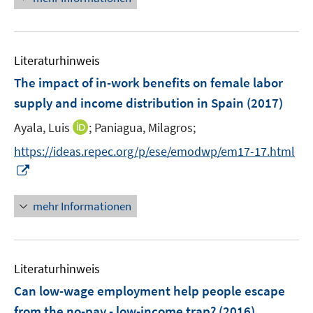
f
e
e
n
u
n
e
e
n
Literaturhinweis
m
F
The impact of in-work benefits on female labor
e
supply and income distribution in Spain
(2017)
n
I
Ayala, Luis
;
Paniagua, Milagros;
s
n
t
https://ideas.repec.org/p/ese/emodwp/em17-17.html
n
e
I
e
r
n
u
ö
n
mehr Informationen
e
f
e
m
f
u
F
n
e
e
e
Literaturhinweis
m
n
n
F
Can low-wage employment help people escape
s
e
from the no-pay - low-income trap?
(2016)
t