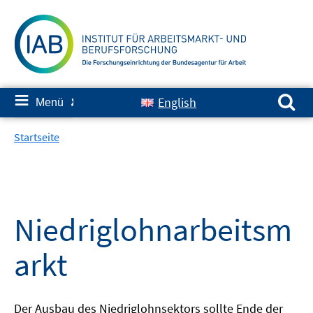
Springe
zum
Inhalt
Suchen nach:
≡
English
Menü
✘
Startseite
Niedriglohnarbeitsm
arkt
Der Ausbau des Niedriglohnsektors sollte Ende der