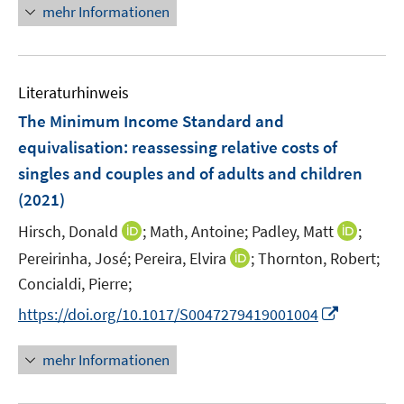
r
n
n
mehr Informationen
f
ö
e
e
n
f
u
n
e
f
e
n
n
Literaturhinweis
m
e
F
The Minimum Income Standard and
n
e
equivalisation
:
reassessing relative costs of
n
singles and couples and of adults and children
s
(2021)
t
e
I
I
Hirsch, Donald
;
Math, Antoine;
Padley, Matt
;
r
n
n
I
Pereirinha, José;
Pereira, Elvira
;
Thornton, Robert;
ö
n
n
n
Concialdi, Pierre;
f
e
e
n
f
I
https://doi.org/10.1017/S0047279419001004
u
u
e
n
n
e
e
u
e
n
mehr Informationen
m
m
e
n
e
F
F
m
u
e
e