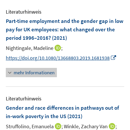
F
e
n
n
e
Literaturhinweis
m
s
s
n
F
Part-time employment and the gender gap in low
t
t
s
e
e
e
pay for UK employees: what changed over the
t
n
r
r
e
period 1996–2016?
(2021)
s
ö
ö
r
t
I
Nightingale, Madeline
;
f
f
ö
e
n
f
f
I
f
https://doi.org/10.1080/13668803.2019.1681938
r
n
n
n
n
f
ö
e
e
e
n
n
mehr Informationen
f
u
n
n
e
e
f
e
u
n
n
m
e
e
F
Literaturhinweis
m
n
e
F
Gender and race differences in pathways out of
n
e
in-work poverty in the US
(2021)
s
n
t
I
I
Struffolino, Emanuela
;
Winkle, Zachary Van
;
s