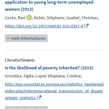
application to young long-term unemployed
t
s
e
women
(2013)
t
r
e
I
Cockx, Bart
;
Robin, Stéphane;
Goebel, Christian;
ö
r
n
f
I
https://doi.org/10.1007/s00181-010-0357-8
ö
n
f
n
f
e
n
n
mehr Informationen
f
u
e
e
n
e
n
u
e
m
e
n
F
Literaturhinweis
m
e
F
Is the likelihood of poverty inherited?
(2013)
n
e
Grundiza, Sigita;
s
Lopez Vilaplana, Cristina;
n
t
s
http://epp.eurostat.ec.europa.eu/statistics_explained/
e
t
index.php/Intergenerational_transmission_of_disadv
r
e
I
antage_statistics
ö
r
n
f
ö
n