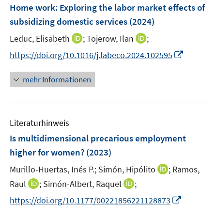
e
e
F
Home work: Exploring the labor market effects of
n
n
e
subsidizing domestic services
(2024)
s
n
t
I
I
Leduc, Elisabeth
;
Tojerow, Ilan
;
s
e
n
n
t
I
https://doi.org/10.1016/j.labeco.2024.102595
r
n
n
e
n
ö
e
e
r
n
mehr Informationen
f
u
u
ö
e
f
e
e
f
u
n
m
m
f
e
e
F
F
n
Literaturhinweis
m
n
e
e
e
F
Is multidimensional precarious employment
n
n
n
e
higher for women?
(2023)
s
s
n
t
t
I
Murillo-Huertas, Inés P.;
Simón, Hipólito
;
Ramos,
s
e
e
n
t
I
I
Raul
;
Simón-Albert, Raquel
;
r
r
n
e
n
n
I
https://doi.org/10.1177/00221856221128873
ö
ö
e
r
n
n
n
f
f
u
ö