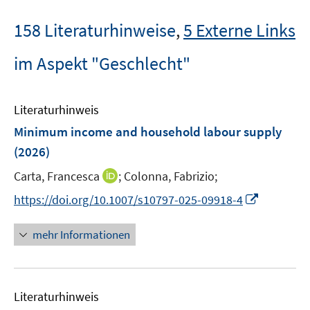
158 Literaturhinweise
,
5 Externe Links
im Aspekt "Geschlecht"
Literaturhinweis
Minimum income and household labour supply
(2026)
I
Carta, Francesca
;
Colonna, Fabrizio;
n
I
https://doi.org/10.1007/s10797-025-09918-4
n
n
e
n
mehr Informationen
u
e
e
u
m
e
F
Literaturhinweis
m
e