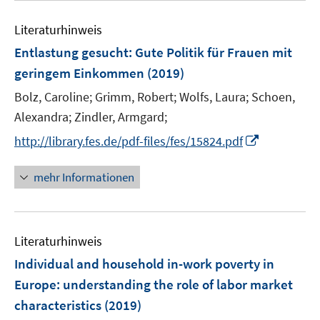
e
m
e
n
F
Literaturhinweis
m
e
F
Entlastung gesucht
:
Gute Politik für Frauen mit
n
e
geringem Einkommen
(2019)
s
n
t
Bolz, Caroline;
Grimm, Robert;
Wolfs, Laura;
Schoen,
s
e
t
Alexandra;
Zindler, Armgard;
r
e
I
http://library.fes.de/pdf-files/fes/15824.pdf
ö
r
n
f
ö
n
mehr Informationen
f
f
e
n
f
u
e
n
e
n
e
Literaturhinweis
m
n
F
Individual and household in-work poverty in
e
Europe
:
understanding the role of labor market
n
characteristics
(2019)
s