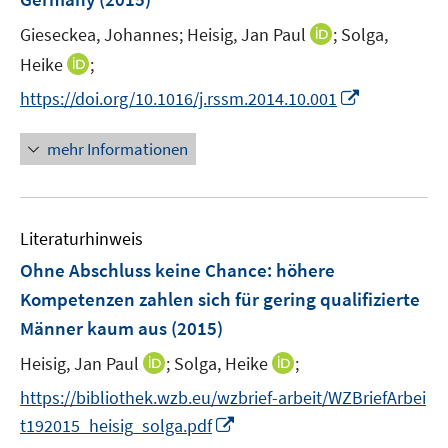
s
r
e
e
t
I
Gieseckea, Johannes;
Heisig, Jan Paul
;
Solga,
ö
r
r
e
n
I
Heike
;
f
ö
ö
r
n
n
f
f
f
I
https://doi.org/10.1016/j.rssm.2014.10.001
ö
e
n
n
f
f
n
f
u
e
e
n
n
n
mehr Informationen
f
e
u
n
e
e
e
n
m
e
n
n
u
e
F
m
e
n
e
F
Literaturhinweis
m
n
e
F
Ohne Abschluss keine Chance
:
höhere
s
n
e
t
Kompetenzen zahlen sich für gering qualifizierte
s
n
e
Männer kaum aus
t
(2015)
s
r
e
t
I
I
Heisig, Jan Paul
;
Solga, Heike
;
ö
r
e
n
n
f
https://bibliothek.wzb.eu/wzbrief-arbeit/WZBriefArbei
ö
r
n
n
f
I
f
t192015_heisig_solga.pdf
ö
e
e
n
n
f