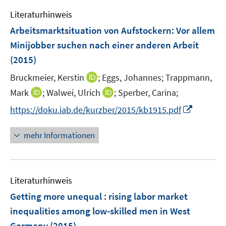
e
F
n
Literaturhinweis
n
e
e
Arbeitsmarktsituation von Aufstockern: Vor allem
n
n
Minijobber suchen nach einer anderen Arbeit
s
(2015)
t
e
I
Bruckmeier, Kerstin
;
Eggs, Johannes;
Trappmann,
r
n
I
I
Mark
;
Walwei, Ulrich
;
Sperber, Carina;
ö
n
n
n
f
I
https://doku.iab.de/kurzber/2015/kb1915.pdf
e
n
n
f
n
u
e
e
n
n
mehr Informationen
e
u
u
e
e
m
e
e
n
u
F
m
m
e
e
F
F
Literaturhinweis
m
n
e
e
F
Getting more unequal : rising labor market
s
n
n
e
t
inequalities among low-skilled men in West
s
s
n
e
Germany
t
(2015)
t