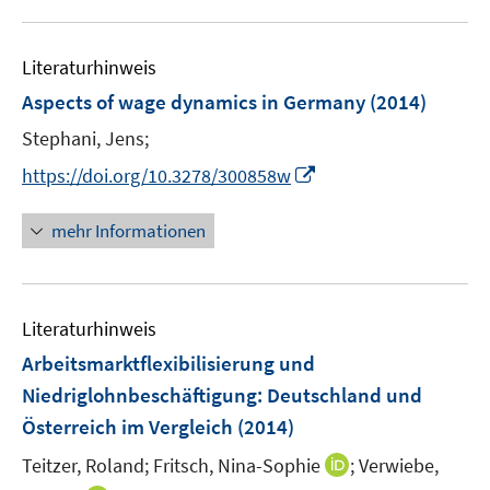
m
f
u
e
e
F
n
e
n
n
e
e
Literaturhinweis
m
n
n
F
Aspects of wage dynamics in Germany
(2014)
s
e
t
Stephani, Jens;
n
e
I
s
https://doi.org/10.3278/300858w
r
n
t
ö
n
e
mehr Informationen
f
e
r
f
u
ö
n
e
f
e
Literaturhinweis
m
f
n
F
n
Arbeitsmarktflexibilisierung und
e
e
Niedriglohnbeschäftigung
:
Deutschland und
n
n
Österreich im Vergleich
(2014)
s
t
I
Teitzer, Roland;
Fritsch, Nina-Sophie
;
Verwiebe,
e