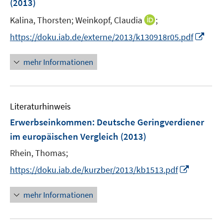
(2013)
t
r
e
I
Kalina, Thorsten;
Weinkopf, Claudia
;
ö
r
n
f
I
https://doku.iab.de/externe/2013/k130918r05.pdf
ö
n
f
n
f
e
n
n
mehr Informationen
f
u
e
e
n
e
n
u
e
m
e
n
F
Literaturhinweis
m
e
F
Erwerbseinkommen: Deutsche Geringverdiener
n
e
im europäischen Vergleich
(2013)
s
n
t
Rhein, Thomas;
s
e
t
I
https://doku.iab.de/kurzber/2013/kb1513.pdf
r
e
n
ö
r
n
mehr Informationen
f
ö
e
f
f
u
n