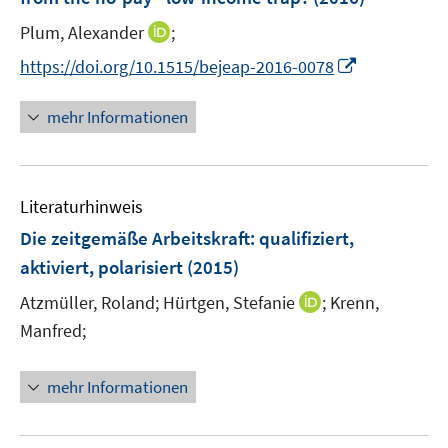
n
e
I
Plum, Alexander
;
s
r
n
t
I
https://doi.org/10.1515/bejeap-2016-0078
ö
n
e
n
f
e
r
n
mehr Informationen
f
u
ö
e
n
e
f
u
e
m
f
e
n
F
n
Literaturhinweis
m
e
e
F
Die zeitgemäße Arbeitskraft
:
qualifiziert,
n
n
e
aktiviert, polarisiert
(2015)
s
n
t
I
Atzmüller, Roland;
Hürtgen, Stefanie
;
Krenn,
s
e
n
t
Manfred;
r
n
e
ö
e
r
mehr Informationen
f
u
ö
f
e
f
n
m
f