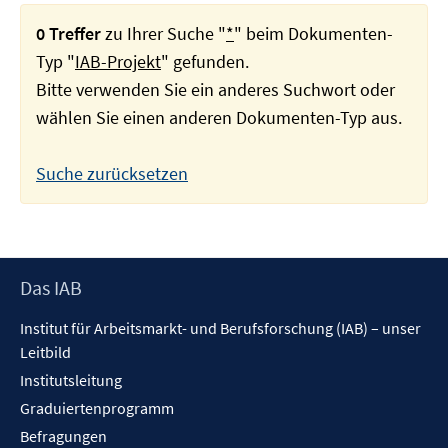
0 Treffer
zu Ihrer Suche "
*
" beim Dokumenten-
Typ "
IAB-Projekt
" gefunden.
Bitte verwenden Sie ein anderes Suchwort oder
wählen Sie einen anderen Dokumenten-Typ aus.
Suche zurücksetzen
Footer
Das IAB
Inhalt
Institut für Arbeitsmarkt- und Berufsforschung (IAB) – unser
Leitbild
Institutsleitung
Graduiertenprogramm
Befragungen