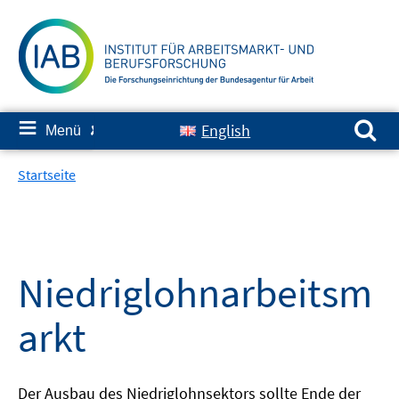
Springe
zum
Inhalt
Suchen nach:
≡
English
Menü
✘
Startseite
Niedriglohnarbeitsm
arkt
Der Ausbau des Niedriglohnsektors sollte Ende der