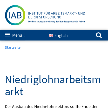
Springe
zum
Inhalt
Suchen nach:
≡
English
Menü
✘
Startseite
Niedriglohnarbeitsm
arkt
Der Ausbau des Niedriglohnsektors sollte Ende der