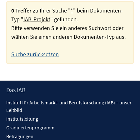
0 Treffer
zu Ihrer Suche "
*
" beim Dokumenten-
Typ "
IAB-Projekt
" gefunden.
Bitte verwenden Sie ein anderes Suchwort oder
wählen Sie einen anderen Dokumenten-Typ aus.
Suche zurücksetzen
Footer
Das IAB
Inhalt
Institut für Arbeitsmarkt- und Berufsforschung (IAB) – unser
Leitbild
Institutsleitung
Graduiertenprogramm
Befragungen