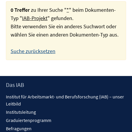
0 Treffer
zu Ihrer Suche "
*
" beim Dokumenten-
Typ "
IAB-Projekt
" gefunden.
Bitte verwenden Sie ein anderes Suchwort oder
wählen Sie einen anderen Dokumenten-Typ aus.
Suche zurücksetzen
Footer
Das IAB
Inhalt
Institut für Arbeitsmarkt- und Berufsforschung (IAB) – unser
Leitbild
Institutsleitung
Graduiertenprogramm
Befragungen