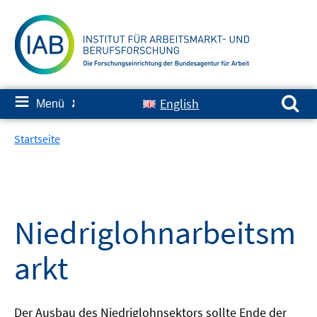
Springe
zum
Inhalt
Suchen nach:
≡
English
Menü
✘
Startseite
Niedriglohnarbeitsm
arkt
Der Ausbau des Niedriglohnsektors sollte Ende der