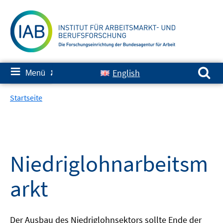
Springe
zum
Inhalt
Suchen nach:
≡
English
Menü
✘
Startseite
Niedriglohnarbeitsm
arkt
Der Ausbau des Niedriglohnsektors sollte Ende der