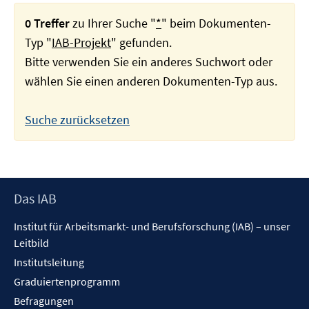
0 Treffer
zu Ihrer Suche "
*
" beim Dokumenten-
Typ "
IAB-Projekt
" gefunden.
Bitte verwenden Sie ein anderes Suchwort oder
wählen Sie einen anderen Dokumenten-Typ aus.
Suche zurücksetzen
Footer
Das IAB
Inhalt
Institut für Arbeitsmarkt- und Berufsforschung (IAB) – unser
Leitbild
Institutsleitung
Graduiertenprogramm
Befragungen