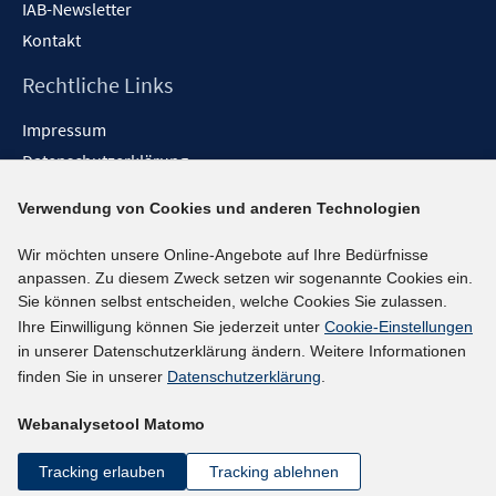
IAB-Newsletter
Kontakt
Rechtliche Links
Impressum
Datenschutzerklärung
Erklärung zur Barrierefreiheit
Verwendung von Cookies und anderen Technologien
Barrieren melden
Wir möchten unsere Online-Angebote auf Ihre Bedürfnisse
Social-Media-Kanäle
anpassen. Zu diesem Zweck setzen wir sogenannte Cookies ein.
Sie können selbst entscheiden, welche Cookies Sie zulassen.
BlueSky
Ihre Einwilligung können Sie jederzeit unter
Cookie-Einstellungen
YouTube
in unserer Datenschutzerklärung ändern. Weitere Informationen
LinkedIn
finden Sie in unserer
Datenschutzerklärung
.
XING
Webanalysetool Matomo
kununu
Netiquette
Tracking erlauben
Tracking ablehnen