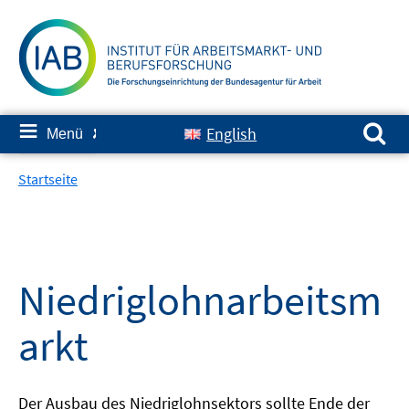
Springe
zum
Inhalt
Suchen nach:
≡
English
Menü
✘
Startseite
Niedriglohnarbeitsm
arkt
Der Ausbau des Niedriglohnsektors sollte Ende der