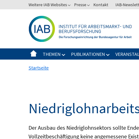
Springe
Weitere IAB Websites
Presse
Kontakt
IAB-Newslet
zum
Inhalt
THEMEN
PUBLIKATIONEN
VERANSTA
Startseite
Niedriglohnarbeit
Der Ausbau des Niedriglohnsektors sollte Ende d
Vollzeitbeschäftigung keine angemessene Existe