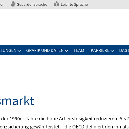
ter
Gebärdensprache
Leichte Sprache
LTUNGEN
GRAFIK UND DATEN
TEAM
KARRIERE
DAS 
smarkt
er 1990er Jahre die hohe Arbeitslosigkeit reduzieren. Als Ni
nzsicherung gewährleistet – die OECD definiert den ihn als