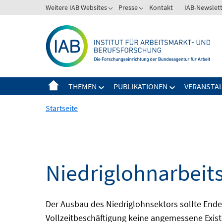
Springe
Weitere IAB Websites
Presse
Kontakt
IAB-Newslet
zum
Inhalt
THEMEN
PUBLIKATIONEN
VERANSTA
Startseite
Niedriglohnarbeit
Der Ausbau des Niedriglohnsektors sollte Ende d
Vollzeitbeschäftigung keine angemessene Existe