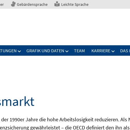
ter
Gebärdensprache
Leichte Sprache
LTUNGEN
GRAFIK UND DATEN
TEAM
KARRIERE
DAS 
smarkt
er 1990er Jahre die hohe Arbeitslosigkeit reduzieren. Als Ni
nzsicherung gewährleistet – die OECD definiert den ihn als