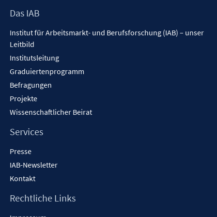
Footer
Das IAB
Inhalt
Institut für Arbeitsmarkt- und Berufsforschung (IAB) – unser
Leitbild
Institutsleitung
Graduiertenprogramm
Befragungen
Projekte
Wissenschaftlicher Beirat
Services
Presse
IAB-Newsletter
Kontakt
Rechtliche Links