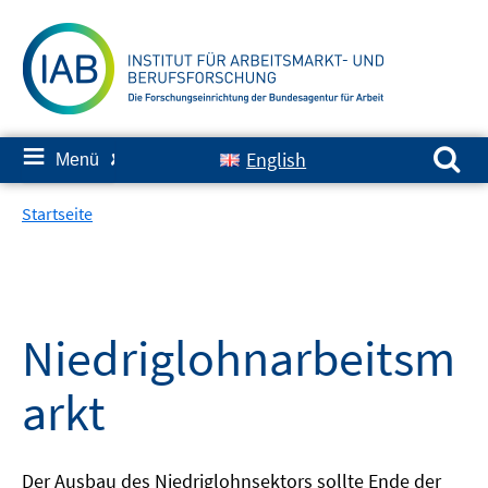
Springe
zum
Inhalt
Suchen nach:
≡
English
Menü
✘
Startseite
Niedriglohnarbeitsm
arkt
Der Ausbau des Niedriglohnsektors sollte Ende der