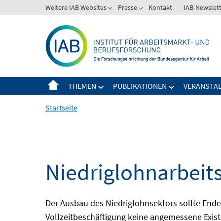
Springe
Weitere IAB Websites
Presse
Kontakt
IAB-Newslet
zum
Inhalt
THEMEN
PUBLIKATIONEN
VERANSTA
Startseite
Niedriglohnarbeit
Der Ausbau des Niedriglohnsektors sollte Ende d
Vollzeitbeschäftigung keine angemessene Existe