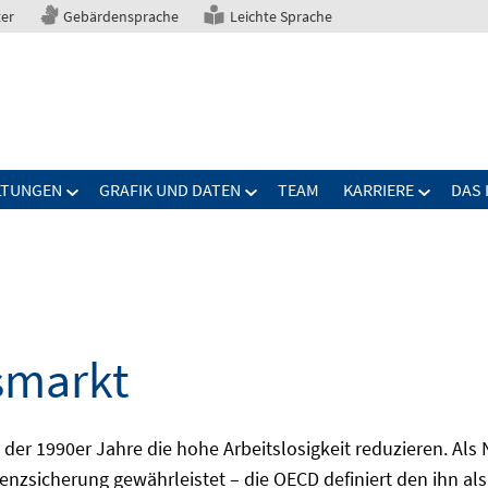
ter
Gebärdensprache
Leichte Sprache
LTUNGEN
GRAFIK UND DATEN
TEAM
KARRIERE
DAS 
smarkt
er 1990er Jahre die hohe Arbeitslosigkeit reduzieren. Als Ni
nzsicherung gewährleistet – die OECD definiert den ihn als