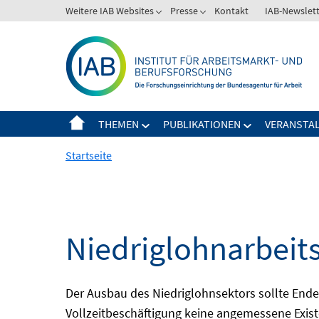
Springe
Weitere IAB Websites
Presse
Kontakt
IAB-Newslet
zum
Inhalt
THEMEN
PUBLIKATIONEN
VERANSTA
Startseite
Niedriglohnarbeit
Der Ausbau des Niedriglohnsektors sollte Ende d
Vollzeitbeschäftigung keine angemessene Existe