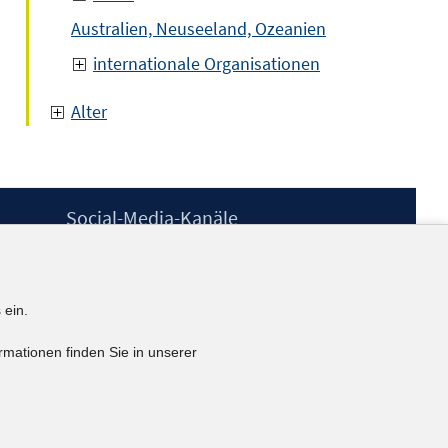
Australien, Neuseeland, Ozeanien
internationale Organisationen
Alter
Social-Media-Kanäle
BlueSky
YouTube
LinkedIn
 ein.
XING
kununu
rmationen finden Sie in unserer
Netiquette