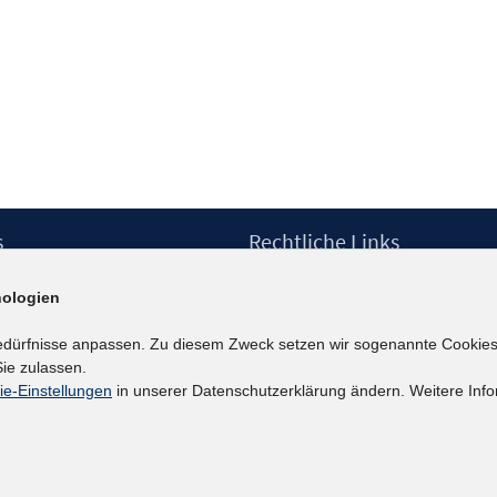
s
Rechtliche Links
Impressum
ologien
etter
Datenschutzerklärung
Erklärung zur Barrierefreiheit
edürfnisse anpassen. Zu diesem Zweck setzen wir sogenannte Cookies
Barrieren melden
ie zulassen.
ie-Einstellungen
in unserer Datenschutzerklärung ändern. Weitere Info