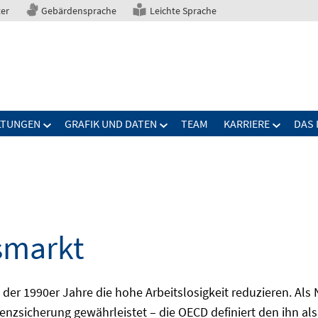
ter
Gebärdensprache
Leichte Sprache
LTUNGEN
GRAFIK UND DATEN
TEAM
KARRIERE
DAS 
smarkt
er 1990er Jahre die hohe Arbeitslosigkeit reduzieren. Als Ni
nzsicherung gewährleistet – die OECD definiert den ihn als