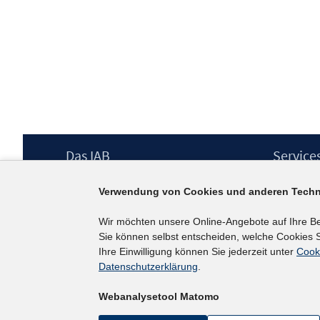
Footer
Das IAB
Service
Inhalt
Institut für Arbeitsmarkt- und
Presse
Verwendung von Cookies und anderen Techn
Berufsforschung (IAB) – unser Leitbild
IAB-Newsl
Institutsleitung
Kontakt
Wir möchten unsere Online-Angebote auf Ihre B
Graduiertenprogramm
Sie können selbst entscheiden, welche Cookies S
Befragungen
Ihre Einwilligung können Sie jederzeit unter
Cook
Projekte
Datenschutzerklärung
.
Wissenschaftlicher Beirat
Webanalysetool Matomo