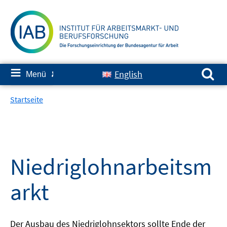
Springe
zum
Inhalt
Suchen nach:
≡
English
Menü
✘
Startseite
Niedriglohnarbeitsm
arkt
Der Ausbau des Niedriglohnsektors sollte Ende der