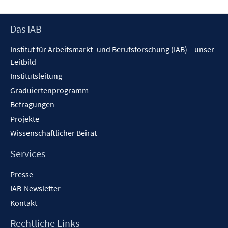
Footer
Das IAB
Inhalt
Institut für Arbeitsmarkt- und Berufsforschung (IAB) – unser
Leitbild
Institutsleitung
Graduiertenprogramm
Befragungen
Projekte
Wissenschaftlicher Beirat
Services
Presse
IAB-Newsletter
Kontakt
Rechtliche Links