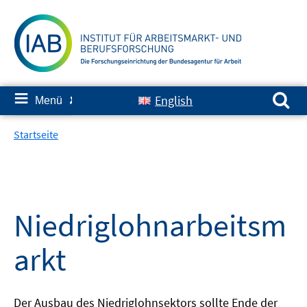
Springe
zum
Inhalt
Suchen nach:
≡
English
Menü
✘
Startseite
Niedriglohnarbeitsm
arkt
Der Ausbau des Niedriglohnsektors sollte Ende der