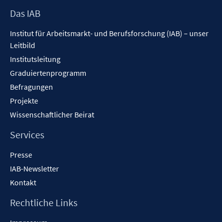
Footer
Das IAB
Inhalt
Institut für Arbeitsmarkt- und Berufsforschung (IAB) – unser
Leitbild
Institutsleitung
Graduiertenprogramm
Befragungen
Projekte
Wissenschaftlicher Beirat
Services
Presse
IAB-Newsletter
Kontakt
Rechtliche Links