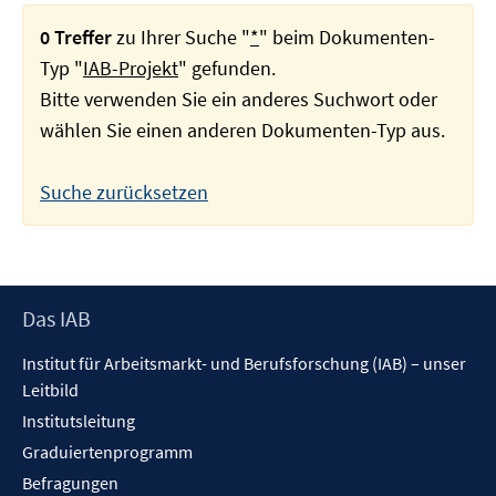
0 Treffer
zu Ihrer Suche "
*
" beim Dokumenten-
Typ "
IAB-Projekt
" gefunden.
Bitte verwenden Sie ein anderes Suchwort oder
wählen Sie einen anderen Dokumenten-Typ aus.
Suche zurücksetzen
Footer
Das IAB
Inhalt
Institut für Arbeitsmarkt- und Berufsforschung (IAB) – unser
Leitbild
Institutsleitung
Graduiertenprogramm
Befragungen