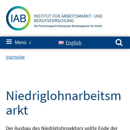
Springe
zum
Inhalt
Suchen nach:
≡
English
Menü
✘
Startseite
Niedriglohnarbeitsm
arkt
Der Ausbau des Niedriglohnsektors sollte Ende der