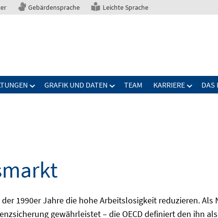
ter
Gebärdensprache
Leichte Sprache
LTUNGEN
GRAFIK UND DATEN
TEAM
KARRIERE
DAS 
smarkt
er 1990er Jahre die hohe Arbeitslosigkeit reduzieren. Als Ni
nzsicherung gewährleistet – die OECD definiert den ihn als