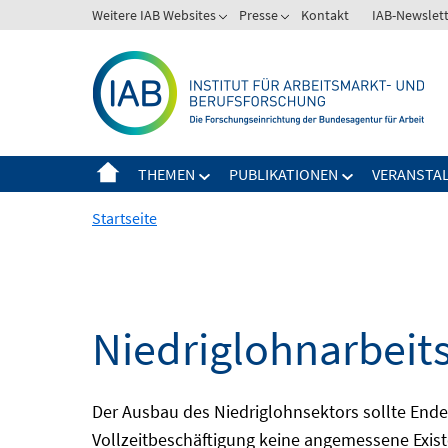
Springe
Weitere IAB Websites
Presse
Kontakt
IAB-Newslet
zum
Inhalt
THEMEN
PUBLIKATIONEN
VERANSTA
Startseite
Niedriglohnarbeit
Der Ausbau des Niedriglohnsektors sollte Ende d
Vollzeitbeschäftigung keine angemessene Existe