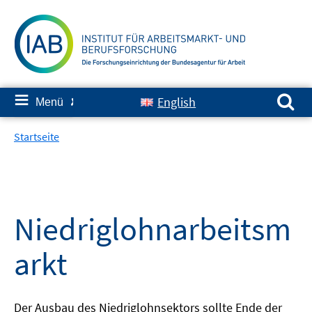
Springe
zum
Inhalt
Suchen nach:
≡
English
Menü
✘
Startseite
Niedriglohnarbeitsm
arkt
Der Ausbau des Niedriglohnsektors sollte Ende der