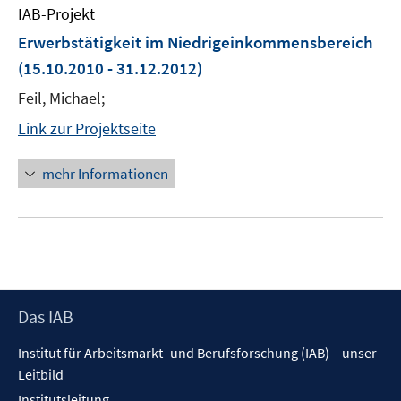
IAB-Projekt
Erwerbstätigkeit im Niedrigeinkommensbereich
(15.10.2010 - 31.12.2012)
Feil, Michael;
Link zur Projektseite
mehr Informationen
Footer
Das IAB
Inhalt
Institut für Arbeitsmarkt- und Berufsforschung (IAB) – unser
Leitbild
Institutsleitung