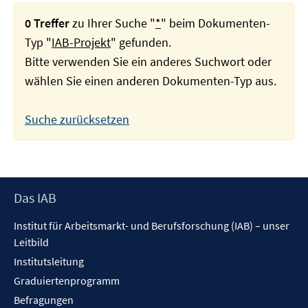
0 Treffer
zu Ihrer Suche "
*
" beim Dokumenten-
Typ "
IAB-Projekt
" gefunden.
Bitte verwenden Sie ein anderes Suchwort oder
wählen Sie einen anderen Dokumenten-Typ aus.
Suche zurücksetzen
Footer
Das IAB
Inhalt
Institut für Arbeitsmarkt- und Berufsforschung (IAB) – unser
Leitbild
Institutsleitung
Graduiertenprogramm
Befragungen