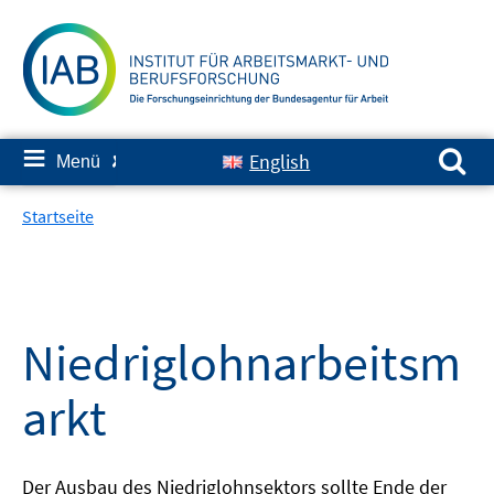
Springe
zum
Inhalt
Suchen nach:
≡
English
Menü
✘
Startseite
Niedriglohnarbeitsm
arkt
Der Ausbau des Niedriglohnsektors sollte Ende der