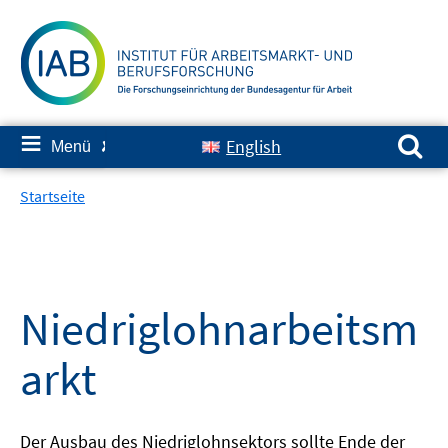
Springe
zum
Inhalt
Suchen nach:
≡
English
Menü
✘
Startseite
Niedriglohnarbeitsm
arkt
Der Ausbau des Niedriglohnsektors sollte Ende der