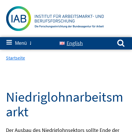
Springe
zum
Inhalt
Suchen nach:
≡
English
Menü
✘
Startseite
Niedriglohnarbeitsm
arkt
Der Ausbau des Niedriglohnsektors sollte Ende der