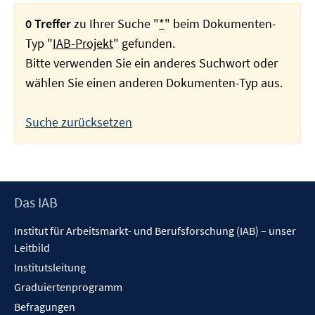
0 Treffer
zu Ihrer Suche "
*
" beim Dokumenten-
Typ "
IAB-Projekt
" gefunden.
Bitte verwenden Sie ein anderes Suchwort oder
wählen Sie einen anderen Dokumenten-Typ aus.
Suche zurücksetzen
Footer
Das IAB
Inhalt
Institut für Arbeitsmarkt- und Berufsforschung (IAB) – unser
Leitbild
Institutsleitung
Graduiertenprogramm
Befragungen