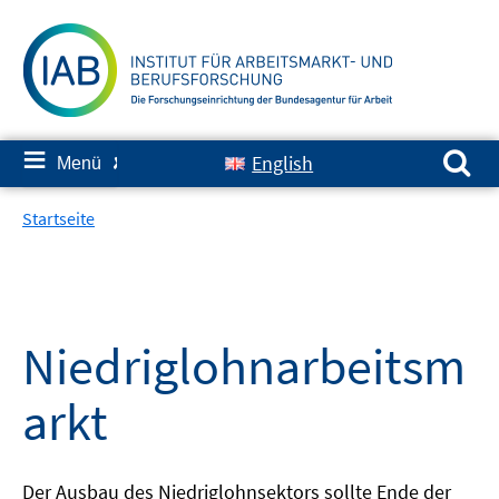
Springe
zum
Inhalt
Suchen nach:
≡
English
Menü
✘
Startseite
Niedriglohnarbeitsm
arkt
Der Ausbau des Niedriglohnsektors sollte Ende der