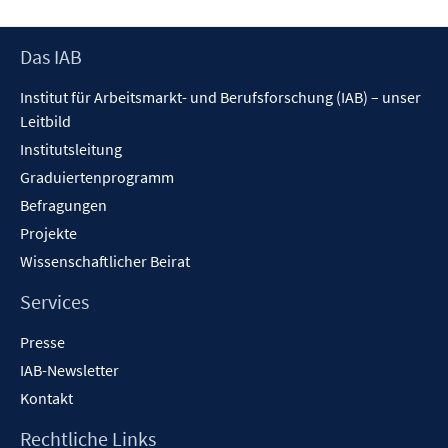
Footer
Das IAB
Inhalt
Institut für Arbeitsmarkt- und Berufsforschung (IAB) – unser
Leitbild
Institutsleitung
Graduiertenprogramm
Befragungen
Projekte
Wissenschaftlicher Beirat
Services
Presse
IAB-Newsletter
Kontakt
Rechtliche Links