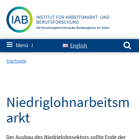
Springe
zum
Inhalt
Suchen nach:
≡
English
Menü
✘
Startseite
Niedriglohnarbeitsm
arkt
Der Ausbau des Niedriglohnsektors sollte Ende der