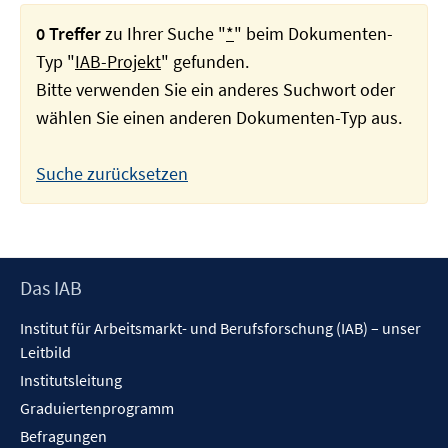
0 Treffer
zu Ihrer Suche "
*
" beim Dokumenten-
Typ "
IAB-Projekt
" gefunden.
Bitte verwenden Sie ein anderes Suchwort oder
wählen Sie einen anderen Dokumenten-Typ aus.
Suche zurücksetzen
Footer
Das IAB
Inhalt
Institut für Arbeitsmarkt- und Berufsforschung (IAB) – unser
Leitbild
Institutsleitung
Graduiertenprogramm
Befragungen