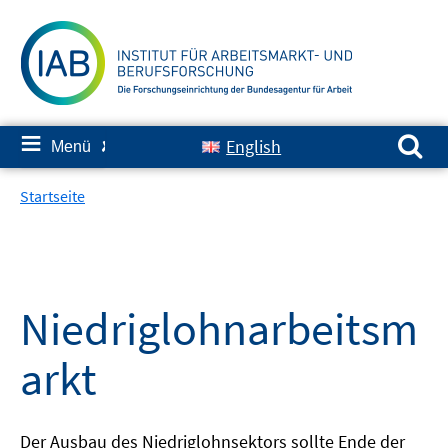
Springe
zum
Inhalt
Suchen nach:
≡
English
Menü
✘
Startseite
Niedriglohnarbeitsm
arkt
Der Ausbau des Niedriglohnsektors sollte Ende der