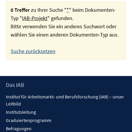
0 Treffer
zu Ihrer Suche "
*
" beim Dokumenten-
Typ "
IAB-Projekt
" gefunden.
Bitte verwenden Sie ein anderes Suchwort oder
wählen Sie einen anderen Dokumenten-Typ aus.
Suche zurücksetzen
Footer
Das IAB
Inhalt
Institut für Arbeitsmarkt- und Berufsforschung (IAB) – unser
Leitbild
Institutsleitung
Graduiertenprogramm
Befragungen