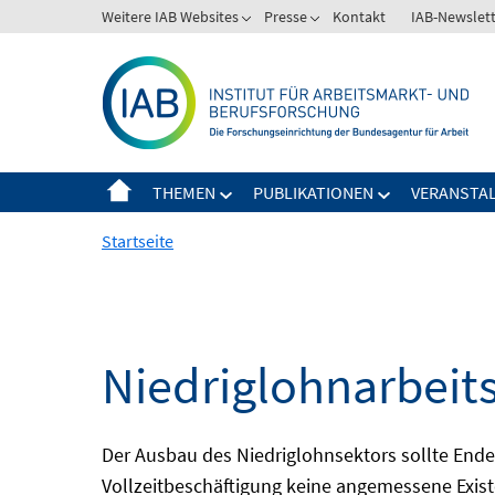
Springe
Weitere IAB Websites
Presse
Kontakt
IAB-Newslet
zum
Inhalt
THEMEN
PUBLIKATIONEN
VERANSTA
Startseite
Niedriglohnarbeit
Der Ausbau des Niedriglohnsektors sollte Ende d
Vollzeitbeschäftigung keine angemessene Existe