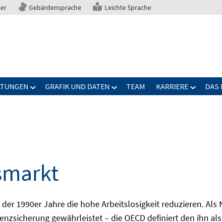
ter
Gebärdensprache
Leichte Sprache
LTUNGEN
GRAFIK UND DATEN
TEAM
KARRIERE
DAS 
smarkt
er 1990er Jahre die hohe Arbeitslosigkeit reduzieren. Als Ni
nzsicherung gewährleistet – die OECD definiert den ihn als