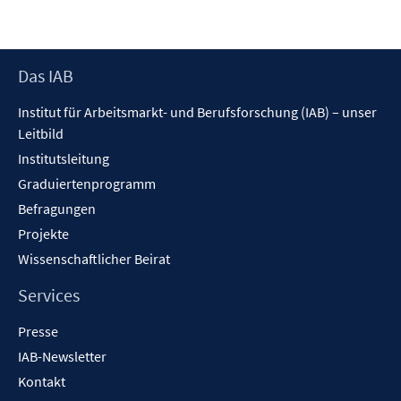
Footer
Das IAB
Inhalt
Institut für Arbeitsmarkt- und Berufsforschung (IAB) – unser
Leitbild
Institutsleitung
Graduiertenprogramm
Befragungen
Projekte
Wissenschaftlicher Beirat
Services
Presse
IAB-Newsletter
Kontakt