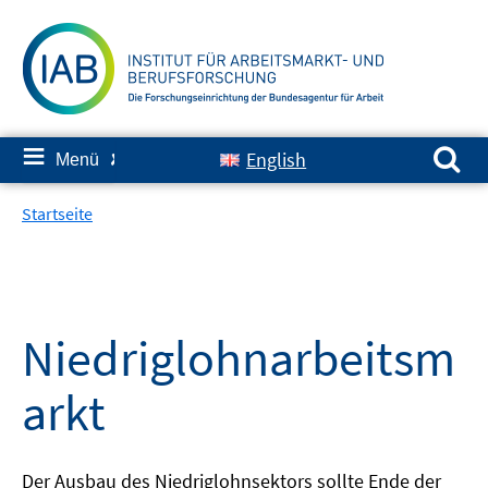
Springe
zum
Inhalt
Suchen nach:
≡
English
Menü
✘
Startseite
Niedriglohnarbeitsm
arkt
Der Ausbau des Niedriglohnsektors sollte Ende der