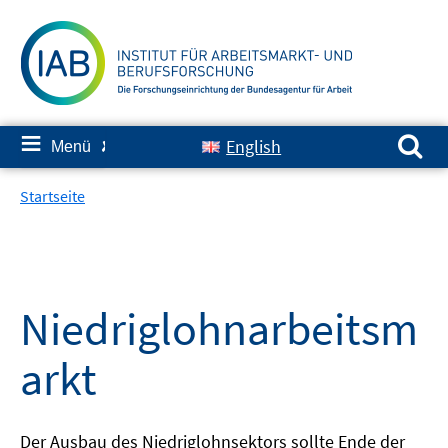
Springe
zum
Inhalt
Suchen nach:
≡
English
Menü
✘
Startseite
Niedriglohnarbeitsm
arkt
Der Ausbau des Niedriglohnsektors sollte Ende der