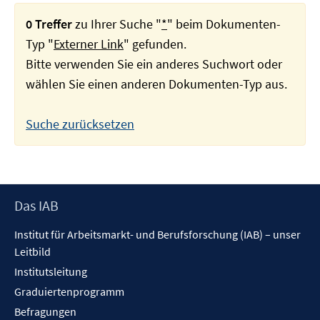
0 Treffer
zu Ihrer Suche "
*
" beim Dokumenten-
Typ "
Externer Link
" gefunden.
Bitte verwenden Sie ein anderes Suchwort oder
wählen Sie einen anderen Dokumenten-Typ aus.
Suche zurücksetzen
Footer
Das IAB
Inhalt
Institut für Arbeitsmarkt- und Berufsforschung (IAB) – unser
Leitbild
Institutsleitung
Graduiertenprogramm
Befragungen