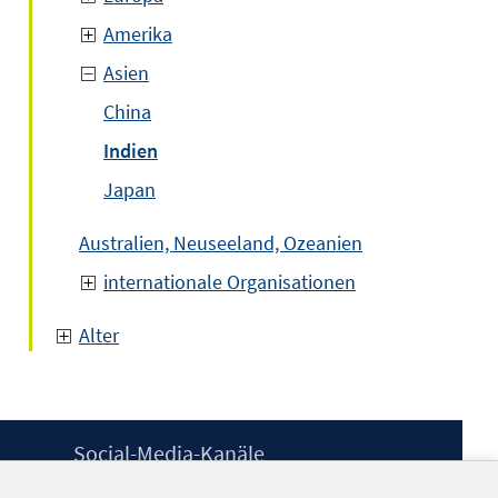
Amerika
Asien
China
Indien
Japan
Australien, Neuseeland, Ozeanien
internationale Organisationen
Alter
Social-Media-Kanäle
BlueSky