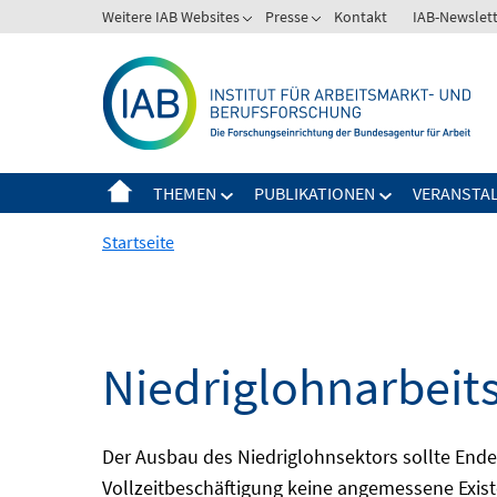
Springe
Weitere IAB Websites
Presse
Kontakt
IAB-Newslet
zum
Inhalt
THEMEN
PUBLIKATIONEN
VERANSTA
Startseite
Niedriglohnarbeit
Der Ausbau des Niedriglohnsektors sollte Ende d
Vollzeitbeschäftigung keine angemessene Existe