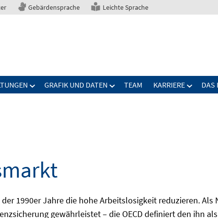
ter
Gebärdensprache
Leichte Sprache
LTUNGEN
GRAFIK UND DATEN
TEAM
KARRIERE
DAS 
smarkt
er 1990er Jahre die hohe Arbeitslosigkeit reduzieren. Als Ni
nzsicherung gewährleistet – die OECD definiert den ihn als