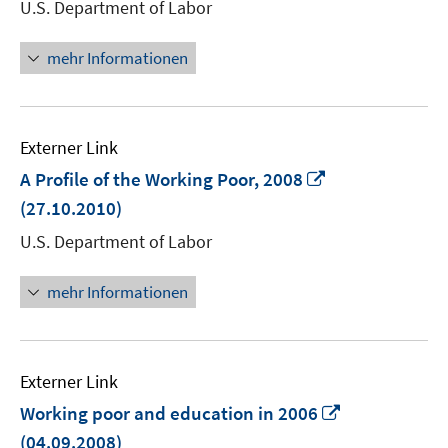
U.S. Department of Labor
öffnen
mehr Informationen
Externer Link
In
A Profile of the Working Poor, 2008
neuem
(27.10.2010)
Fenster
U.S. Department of Labor
öffnen
mehr Informationen
Externer Link
In
Working poor and education in 2006
neuem
(04.09.2008)