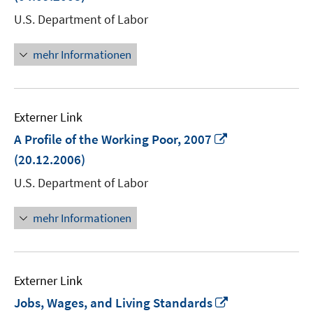
Fenster
U.S. Department of Labor
öffnen
mehr Informationen
Externer Link
In
A Profile of the Working Poor, 2007
neuem
(20.12.2006)
Fenster
U.S. Department of Labor
öffnen
mehr Informationen
Externer Link
In
Jobs, Wages, and Living Standards