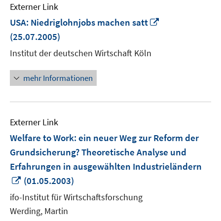
Externer Link
In
USA: Niedriglohnjobs machen satt
neuem
(25.07.2005)
Fenster
Institut der deutschen Wirtschaft Köln
öffnen
mehr Informationen
Externer Link
Welfare to Work: ein neuer Weg zur Reform der
Grundsicherung? Theoretische Analyse und
Erfahrungen in ausgewählten Industrieländern
In
(01.05.2003)
neuem
ifo-Institut für Wirtschaftsforschung
Fenster
Werding, Martin
öffnen