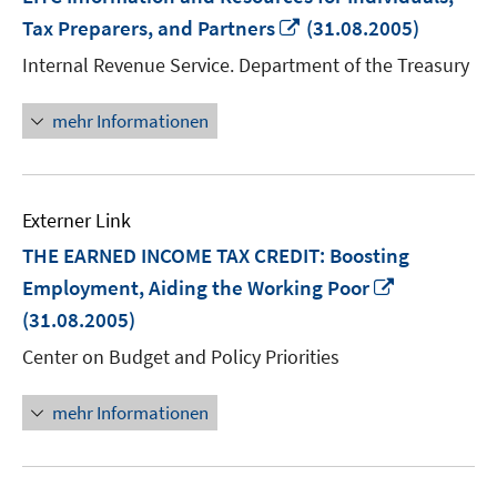
In
Tax Preparers, and Partners
(31.08.2005)
neuem
Internal Revenue Service. Department of the Treasury
Fenster
öffnen
mehr Informationen
Externer Link
THE EARNED INCOME TAX CREDIT: Boosting
In
Employment, Aiding the Working Poor
neuem
(31.08.2005)
Fenster
Center on Budget and Policy Priorities
öffnen
mehr Informationen