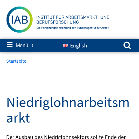
Springe
zum
Inhalt
Suchen nach:
≡
English
Menü
✘
Startseite
Niedriglohnarbeitsm
arkt
Der Ausbau des Niedriglohnsektors sollte Ende der