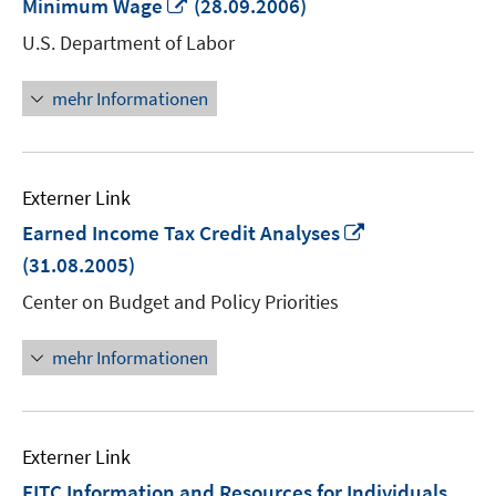
In
Minimum Wage
(28.09.2006)
neuem
U.S. Department of Labor
Fenster
öffnen
mehr Informationen
Externer Link
In
Earned Income Tax Credit Analyses
neuem
(31.08.2005)
Fenster
Center on Budget and Policy Priorities
öffnen
mehr Informationen
Externer Link
EITC Information and Resources for Individuals,