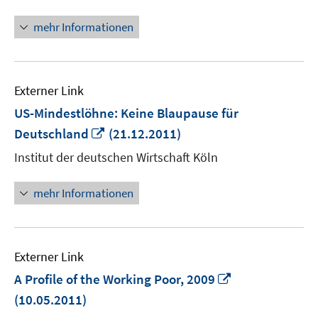
mehr Informationen
Externer Link
US-Mindestlöhne: Keine Blaupause für
In
Deutschland
(21.12.2011)
neuem
Institut der deutschen Wirtschaft Köln
Fenster
öffnen
mehr Informationen
Externer Link
In
A Profile of the Working Poor, 2009
neuem
(10.05.2011)
Fenster