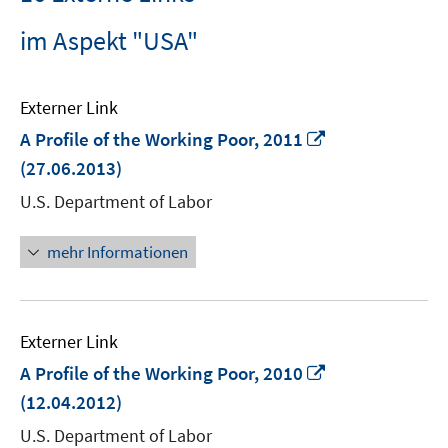
im Aspekt "USA"
Externer Link
In
A Profile of the Working Poor, 2011
neuem
(27.06.2013)
Fenster
U.S. Department of Labor
öffnen
mehr Informationen
Externer Link
In
A Profile of the Working Poor, 2010
neuem
(12.04.2012)
Fenster
U.S. Department of Labor
öffnen