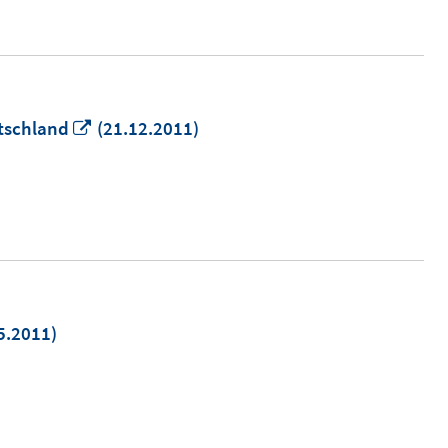
n
In
tschland
(21.12.2011)
neuem
Fenster
öffnen
5.2011)
m
er
n