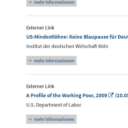
mehr Informationen
öffne
Externer Link
US-Mindestlöhne: Keine Blaupause für Deu
Institut der deutschen Wirtschaft Köln
mehr Informationen
Externer Link
In
A Profile of the Working Poor, 2009
(10.0
neue
U.S. Department of Labor
Fenst
mehr Informationen
öffne