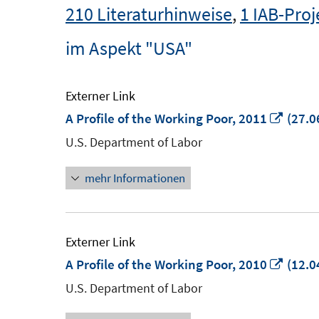
210 Literaturhinweise
,
1 IAB-Proj
im Aspekt "USA"
Externer Link
In
A Profile of the Working Poor, 2011
(27.0
neue
U.S. Department of Labor
Fenst
mehr Informationen
öffne
Externer Link
In
A Profile of the Working Poor, 2010
(12.0
neue
U.S. Department of Labor
Fenst