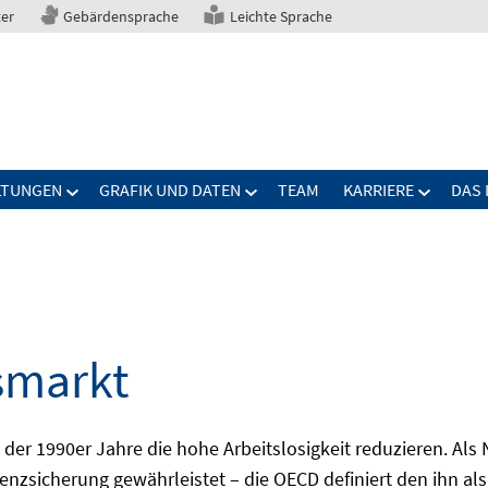
ter
Gebärdensprache
Leichte Sprache
LTUNGEN
GRAFIK UND DATEN
TEAM
KARRIERE
DAS 
smarkt
er 1990er Jahre die hohe Arbeitslosigkeit reduzieren. Als Ni
nzsicherung gewährleistet – die OECD definiert den ihn als