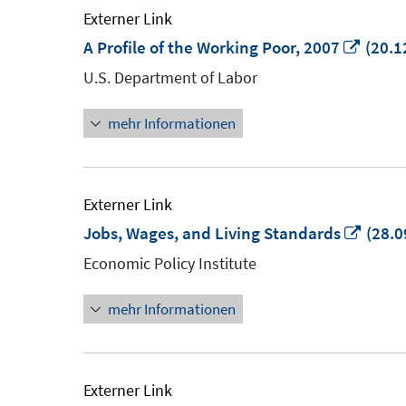
Externer Link
In
A Profile of the Working Poor, 2007
(20.1
neue
U.S. Department of Labor
Fenst
mehr Informationen
öffne
Externer Link
In
Jobs, Wages, and Living Standards
(28.0
neue
Economic Policy Institute
Fenst
mehr Informationen
öffne
Externer Link