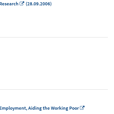
In
 Research
(28.09.2006)
neuem
Fenster
öffnen
In
Employment, Aiding the Working Poor