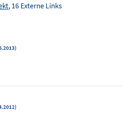
ekt
,
16 Externe Links
6.2013)
m
er
n
4.2012)
m
er