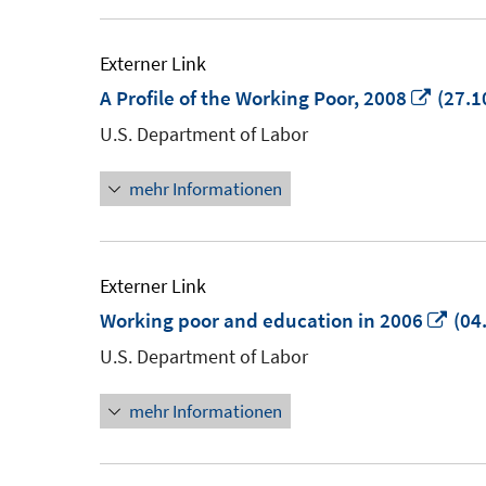
Externer Link
In
A Profile of the Working Poor, 2008
(27.1
neue
U.S. Department of Labor
Fenst
mehr Informationen
öffne
Externer Link
In
Working poor and education in 2006
(04
neu
U.S. Department of Labor
Fen
mehr Informationen
öff