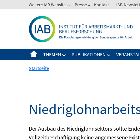
Springe
Weitere IAB Websites
Presse
Kontakt
IAB-Newslet
zum
Inhalt
THEMEN
PUBLIKATIONEN
VERANSTA
Startseite
Niedriglohnarbeit
Der Ausbau des Niedriglohnsektors sollte Ende d
Vollzeitbeschäftigung keine angemessene Existe