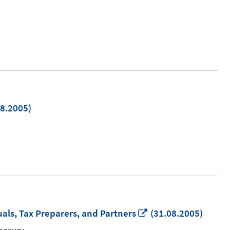
neuem
Fenster
öffnen
8.2005)
em
er
n
In
uals, Tax Preparers, and Partners
(31.08.2005)
neuem