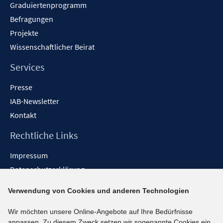
Graduiertenprogramm
Befragungen
Projekte
Wissenschaftlicher Beirat
Services
Presse
IAB-Newsletter
Kontakt
Rechtliche Links
Impressum
Datenschutzerklärung
Erklärung zur Barrierefreiheit
Verwendung von Cookies und anderen Technologien
Barrieren melden
Wir möchten unsere Online-Angebote auf Ihre Bedürfnisse
Social-Media-Kanäle
anpassen. Zu diesem Zweck setzen wir sogenannte Cookies ein.