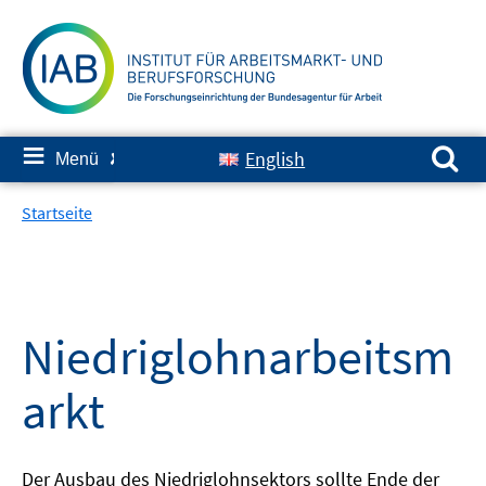
Springe
zum
Inhalt
Suchen nach:
≡
English
Menü
✘
Startseite
Niedriglohnarbeitsm
arkt
Der Ausbau des Niedriglohnsektors sollte Ende der