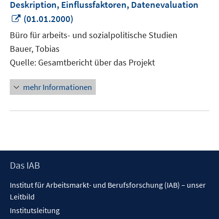
Deskription, Einflussfaktoren, Datenevaluation
In
(01.01.2000)
neuem
Büro für arbeits- und sozialpolitische Studien
Fenster
Bauer, Tobias
öffnen
Quelle: Gesamtbericht über das Projekt
mehr Informationen
Footer
Das IAB
Inhalt
Institut für Arbeitsmarkt- und Berufsforschung (IAB) – unser
Leitbild
Institutsleitung