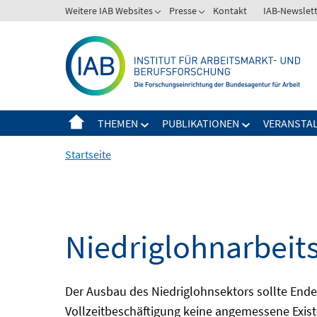
Springe
Weitere IAB Websites
Presse
Kontakt
IAB-Newslet
zum
Inhalt
THEMEN
PUBLIKATIONEN
VERANSTA
Startseite
Niedriglohnarbeit
Der Ausbau des Niedriglohnsektors sollte Ende d
Vollzeitbeschäftigung keine angemessene Existe