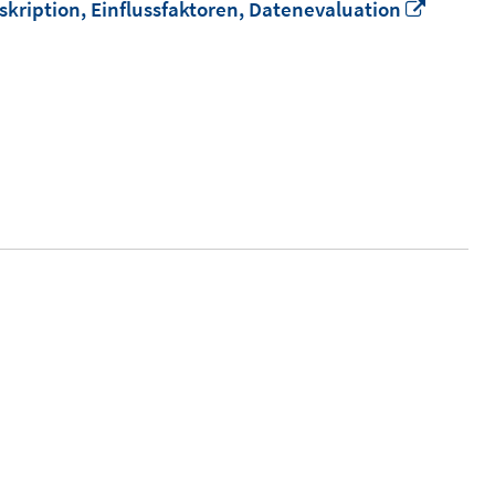
In
skription, Einflussfaktoren, Datenevaluation
neuem
Fenste
öffnen