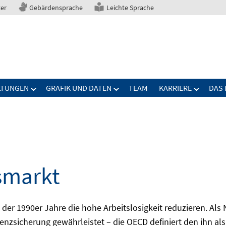
ter
Gebärdensprache
Leichte Sprache
LTUNGEN
GRAFIK UND DATEN
TEAM
KARRIERE
DAS 
smarkt
er 1990er Jahre die hohe Arbeitslosigkeit reduzieren. Als Ni
nzsicherung gewährleistet – die OECD definiert den ihn als