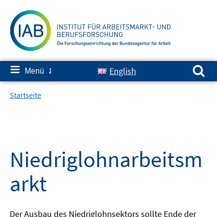
Springe
zum
Inhalt
Suchen nach:
≡
English
Menü
✘
Startseite
Niedriglohnarbeitsm
arkt
Der Ausbau des Niedriglohnsektors sollte Ende der