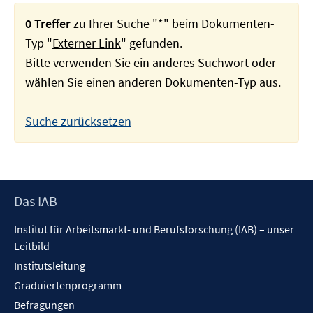
0 Treffer
zu Ihrer Suche "
*
" beim Dokumenten-
Typ "
Externer Link
" gefunden.
Bitte verwenden Sie ein anderes Suchwort oder
wählen Sie einen anderen Dokumenten-Typ aus.
Suche zurücksetzen
Footer
Das IAB
Inhalt
Institut für Arbeitsmarkt- und Berufsforschung (IAB) – unser
Leitbild
Institutsleitung
Graduiertenprogramm
Befragungen