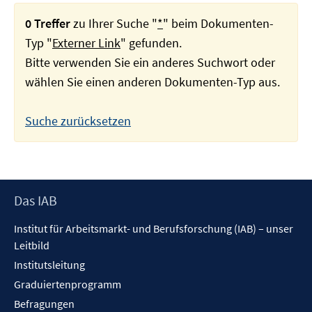
0 Treffer
zu Ihrer Suche "
*
" beim Dokumenten-
Typ "
Externer Link
" gefunden.
Bitte verwenden Sie ein anderes Suchwort oder
wählen Sie einen anderen Dokumenten-Typ aus.
Suche zurücksetzen
Footer
Das IAB
Inhalt
Institut für Arbeitsmarkt- und Berufsforschung (IAB) – unser
Leitbild
Institutsleitung
Graduiertenprogramm
Befragungen