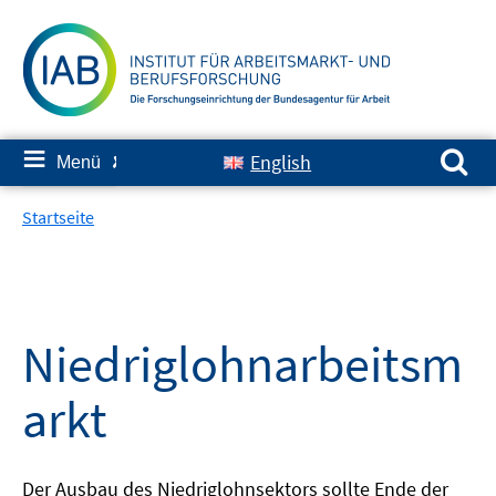
Springe
zum
Inhalt
Suchen nach:
≡
English
Menü
✘
Startseite
Niedriglohnarbeitsm
arkt
Der Ausbau des Niedriglohnsektors sollte Ende der