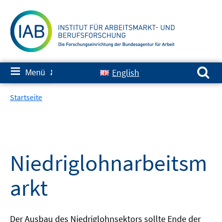
Springe
zum
Inhalt
Suchen nach:
≡
English
Menü
✘
Startseite
Niedriglohnarbeitsm
arkt
Der Ausbau des Niedriglohnsektors sollte Ende der