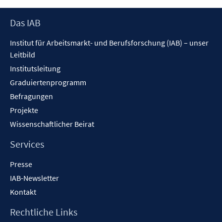
Footer
Das IAB
Inhalt
Institut für Arbeitsmarkt- und Berufsforschung (IAB) – unser
Leitbild
Institutsleitung
Graduiertenprogramm
Befragungen
Projekte
Wissenschaftlicher Beirat
Services
Presse
IAB-Newsletter
Kontakt
Rechtliche Links