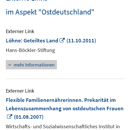
im Aspekt "Ostdeutschland"
Externer Link
In
Löhne: Geteiltes Land
(11.10.2011)
neuem
Hans-Böckler-Stiftung
Fenster
öffnen
mehr Informationen
Externer Link
Flexible Familienernährerinnen. Prekarität im
Lebenszusammenhang von ostdeutschen Frauen
In
(01.08.2007)
neuem
Wirtschafts- und Sozialwissenschaftliches Institut in
Fenster