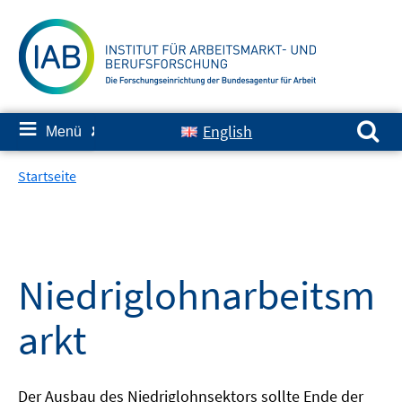
Springe
zum
Inhalt
Suchen nach:
≡
English
Menü
✘
Startseite
Niedriglohnarbeitsm
arkt
Der Ausbau des Niedriglohnsektors sollte Ende der