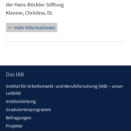
der Hans-Böckler-Stiftung
öffnen
Klenner, Christina, Dr.
mehr Informationen
Footer
Das IAB
Inhalt
Institut für Arbeitsmarkt- und Berufsforschung (IAB) – unser
Leitbild
Institutsleitung
Graduiertenprogramm
Befragungen
Projekte