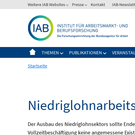
Springe
Weitere IAB Websites
Presse
Kontakt
IAB-Newslet
zum
Inhalt
THEMEN
PUBLIKATIONEN
VERANSTA
Startseite
Niedriglohnarbeit
Der Ausbau des Niedriglohnsektors sollte Ende d
Vollzeitbeschäftigung keine angemessene Existe