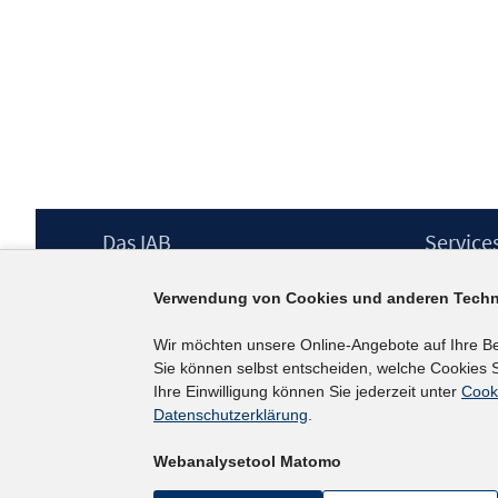
Footer
Das IAB
Service
Inhalt
Institut für Arbeitsmarkt- und
Presse
Verwendung von Cookies und anderen Techn
Berufsforschung (IAB) – unser Leitbild
IAB-Newsl
Institutsleitung
Kontakt
Wir möchten unsere Online-Angebote auf Ihre B
Graduiertenprogramm
Sie können selbst entscheiden, welche Cookies S
Befragungen
Ihre Einwilligung können Sie jederzeit unter
Cook
Projekte
Datenschutzerklärung
.
Wissenschaftlicher Beirat
Webanalysetool Matomo