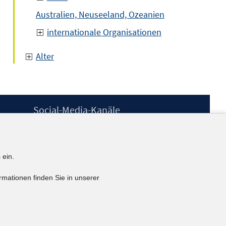
Australien, Neuseeland, Ozeanien
internationale Organisationen
Alter
Social-Media-Kanäle
BlueSky
YouTube
LinkedIn
 ein.
XING
kununu
rmationen finden Sie in unserer
Netiquette