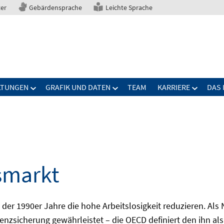
ter
Gebärdensprache
Leichte Sprache
LTUNGEN
GRAFIK UND DATEN
TEAM
KARRIERE
DAS 
smarkt
er 1990er Jahre die hohe Arbeitslosigkeit reduzieren. Als Ni
nzsicherung gewährleistet – die OECD definiert den ihn als