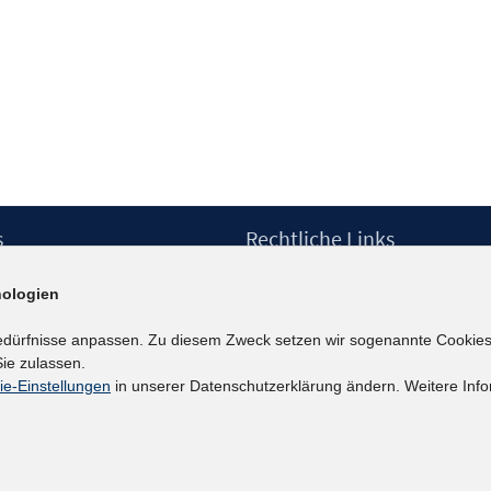
s
Rechtliche Links
Impressum
ologien
etter
Datenschutzerklärung
Erklärung zur Barrierefreiheit
edürfnisse anpassen. Zu diesem Zweck setzen wir sogenannte Cookies
Barrieren melden
ie zulassen.
ie-Einstellungen
in unserer Datenschutzerklärung ändern. Weitere Info