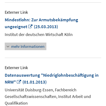
Externer Link
Mindestlohn: Zur Armutsbekämpfung
In
ungeeignet
(25.03.2013)
neuem
Institut der deutschen Wirtschaft Köln
Fenster
öffnen
mehr Informationen
Externer Link
Datenauswertung "Niedriglohnbeschäftigung in
In
NRW"
(01.01.2013)
neuem
Universität Duisburg-Essen, Fachbereich
Fenster
Gesellschaftswissenschaften, Institut Arbeit und
öffnen
Qualifikation