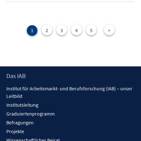
1
2
3
4
5
>
Footer
Das IAB
Inhalt
Institut für Arbeitsmarkt- und Berufsforschung (IAB) – unser
Leitbild
Institutsleitung
Graduiertenprogramm
Befragungen
Projekte
Wissenschaftlicher Beirat