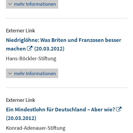
mehr Informationen
Externer Link
Niedriglöhne: Was Briten und Franzosen besser
In
machen
(20.03.2012)
neuem
Hans-Böckler-Stiftung
Fenster
öffnen
mehr Informationen
Externer Link
In
Ein Mindestlohn für Deutschland – Aber wie?
neu
(20.03.2012)
Fens
Konrad-Adenauer-Stiftung
öffn