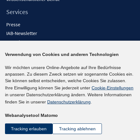
Services
Presse
IAB-Newsletter
Kontakt
Rechtliche Links
Verwendung von Cookies und anderen Technologien
Impressum
Wir möchten unsere Online-Angebote auf Ihre Bedürfnisse
anpassen. Zu diesem Zweck setzen wir sogenannte Cookies ein.
Datenschutzerklärung
Sie können selbst entscheiden, welche Cookies Sie zulassen.
Erklärung zur Barrierefreiheit
Ihre Einwilligung können Sie jederzeit unter
Cookie-Einstellungen
Barrieren melden
in unserer Datenschutzerklärung ändern. Weitere Informationen
finden Sie in unserer
Datenschutzerklärung
.
Social-Media-Kanäle
Webanalysetool Matomo
BlueSky
YouTube
Tracking erlauben
Tracking ablehnen
LinkedIn