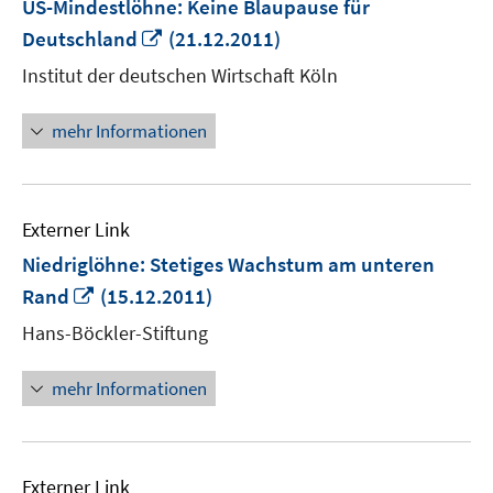
US-Mindestlöhne: Keine Blaupause für
In
Deutschland
(21.12.2011)
neuem
Institut der deutschen Wirtschaft Köln
Fenster
öffnen
mehr Informationen
Externer Link
Niedriglöhne: Stetiges Wachstum am unteren
In
Rand
(15.12.2011)
neuem
Hans-Böckler-Stiftung
Fenster
öffnen
mehr Informationen
Externer Link