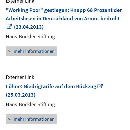
Externer Link
"Working Poor" gestiegen: Knapp 68 Prozent der
Arbeitslosen in Deutschland von Armut bedroht
In
(23.04.2013)
neuem
Hans-Böckler-Stiftung
Fenster
öffnen
mehr Informationen
Externer Link
In
Löhne: Niedrigtarife auf dem Rückzug
neuem
(25.03.2013)
Fenster
Hans-Böckler-Stiftung
öffnen
mehr Informationen