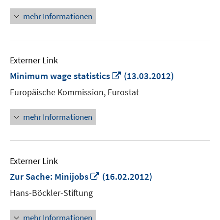
mehr Informationen
Externer Link
In
Minimum wage statistics
(13.03.2012)
neuem
Europäische Kommission, Eurostat
Fenster
öffnen
mehr Informationen
Externer Link
In
Zur Sache: Minijobs
(16.02.2012)
neuem
Hans-Böckler-Stiftung
Fenster
öffnen
mehr Informationen