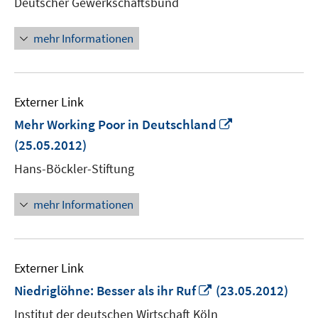
Deutscher Gewerkschaftsbund
Fenster
öffnen
mehr Informationen
Externer Link
In
Mehr Working Poor in Deutschland
neuem
(25.05.2012)
Fenster
Hans-Böckler-Stiftung
öffnen
mehr Informationen
Externer Link
In
Niedriglöhne: Besser als ihr Ruf
(23.05.2012)
neuem
Institut der deutschen Wirtschaft Köln