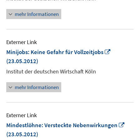
Fenster
öffnen
mehr Informationen
Externer Link
In
Minijobs: Keine Gefahr für Vollzeitjobs
neuem
(23.05.2012)
Fenster
Institut der deutschen Wirtschaft Köln
öffnen
mehr Informationen
Externer Link
In
Mindestlöhne: Versteckte Nebenwirkungen
neue
(23.05.2012)
Fenst