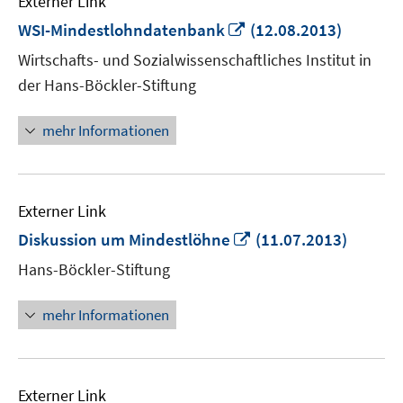
Externer Link
In
WSI-Mindestlohndatenbank
(12.08.2013)
neuem
Wirtschafts- und Sozialwissenschaftliches Institut in
Fenster
der Hans-Böckler-Stiftung
öffnen
mehr Informationen
Externer Link
In
Diskussion um Mindestlöhne
(11.07.2013)
neuem
Hans-Böckler-Stiftung
Fenster
öffnen
mehr Informationen
Externer Link