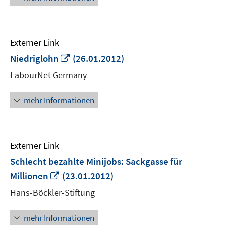
Externer Link
In
Niedriglohn
(26.01.2012)
neuem
LabourNet Germany
Fenster
öffnen
mehr Informationen
Externer Link
Schlecht bezahlte Minijobs: Sackgasse für
In
Millionen
(23.01.2012)
neuem
Hans-Böckler-Stiftung
Fenster
öffnen
mehr Informationen