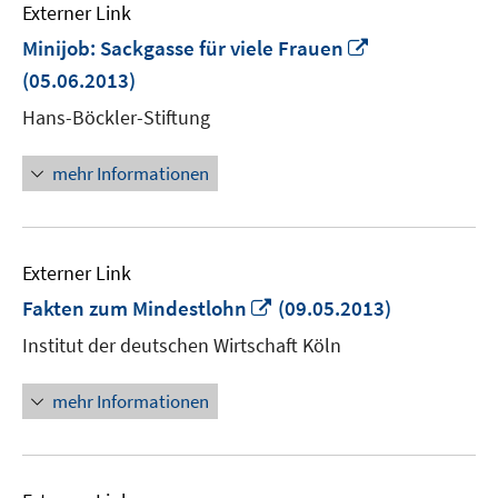
Externer Link
In
Minijob: Sackgasse für viele Frauen
neuem
(05.06.2013)
Fenster
Hans-Böckler-Stiftung
öffnen
mehr Informationen
Externer Link
In
Fakten zum Mindestlohn
(09.05.2013)
neuem
Institut der deutschen Wirtschaft Köln
Fenster
öffnen
mehr Informationen