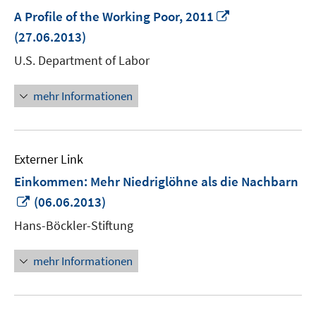
In
A Profile of the Working Poor, 2011
neuem
(27.06.2013)
Fenster
U.S. Department of Labor
öffnen
mehr Informationen
Externer Link
Einkommen: Mehr Niedriglöhne als die Nachbarn
In
(06.06.2013)
neuem
Hans-Böckler-Stiftung
Fenster
öffnen
mehr Informationen