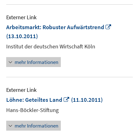
Externer Link
In
Arbeitsmarkt: Robuster Aufwärtstrend
neuem
(13.10.2011)
Fenster
Institut der deutschen Wirtschaft Köln
öffnen
mehr Informationen
Externer Link
In
Löhne: Geteiltes Land
(11.10.2011)
neuem
Hans-Böckler-Stiftung
Fenster
öffnen
mehr Informationen