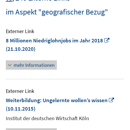
im Aspekt "geografischer Bezug"
Externer Link
In
8 Millionen Niedriglohnjobs im Jahr 2018
neuem
(21.10.2020)
Fenster
öffnen
mehr Informationen
Externer Link
In
Weiterbildung: Ungelernte wollen’s wissen
neue
(10.11.2015)
Fenste
Institut der deutschen Wirtschaft Köln
öffnen