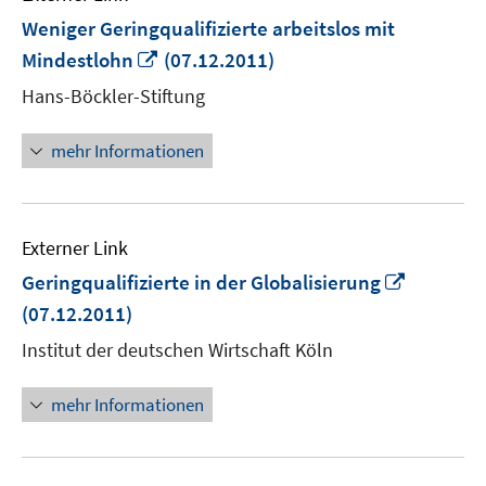
Weniger Geringqualifizierte arbeitslos mit
In
Mindestlohn
(07.12.2011)
neuem
Hans-Böckler-Stiftung
Fenster
öffnen
mehr Informationen
Externer Link
In
Geringqualifizierte in der Globalisierung
neuem
(07.12.2011)
Fenster
Institut der deutschen Wirtschaft Köln
öffnen
mehr Informationen