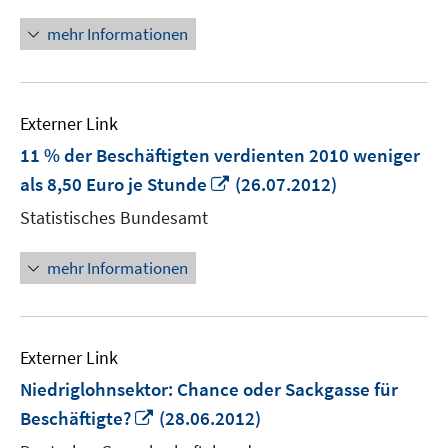
mehr Informationen
Externer Link
11 % der Beschäftigten verdienten 2010 weniger
In
als 8,50 Euro je Stunde
(26.07.2012)
neuem
Statistisches Bundesamt
Fenster
öffnen
mehr Informationen
Externer Link
Niedriglohnsektor: Chance oder Sackgasse für
In
Beschäftigte?
(28.06.2012)
neuem