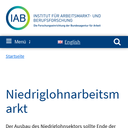
Springe
zum
Inhalt
Suchen nach:
≡
English
Menü
✘
Startseite
Niedriglohnarbeitsm
arkt
Der Ausbau des Niedriglohnsektors sollte Ende der