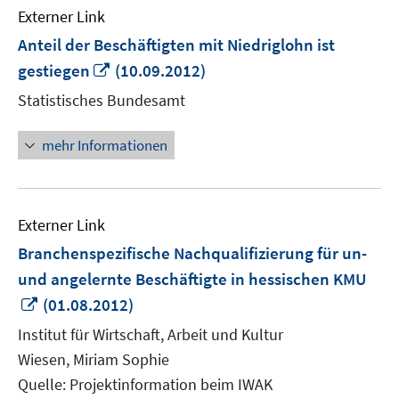
Externer Link
Anteil der Beschäftigten mit Niedriglohn ist
In
gestiegen
(10.09.2012)
neuem
Statistisches Bundesamt
Fenster
öffnen
mehr Informationen
Externer Link
Branchenspezifische Nachqualifizierung für un-
und angelernte Beschäftigte in hessischen KMU
In
(01.08.2012)
neuem
Institut für Wirtschaft, Arbeit und Kultur
Fenster
Wiesen, Miriam Sophie
öffnen
Quelle: Projektinformation beim IWAK