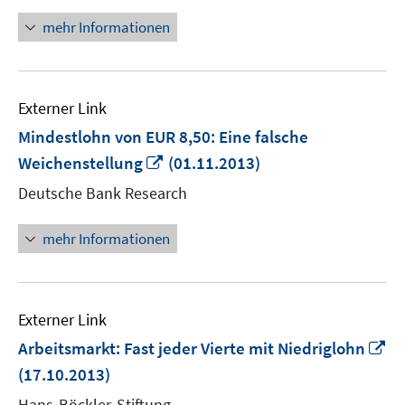
mehr Informationen
Externer Link
Mindestlohn von EUR 8,50: Eine falsche
In
Weichenstellung
(01.11.2013)
neuem
Deutsche Bank Research
Fenster
öffnen
mehr Informationen
Externer Link
In
Arbeitsmarkt: Fast jeder Vierte mit Niedriglohn
n
(17.10.2013)
Fe
Hans-Böckler-Stiftung