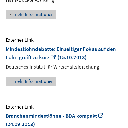
öf
mehr Informationen
Externer Link
Mindestlohndebatte: Einseitiger Fokus auf den
In
Lohn greift zu kurz
(15.10.2013)
neuem
Deutsches Institut für Wirtschaftsforschung
Fenster
öffnen
mehr Informationen
Externer Link
In
Branchenmindestlöhne - BDA kompakt
neuem
(24.09.2013)