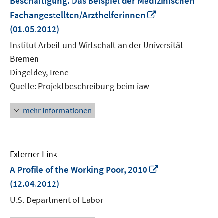
Beschäftigung. Das Beispiel der Medizinischen
In
Fachangestellten/Arzthelferinnen
neuem
(01.05.2012)
Fenster
Institut Arbeit und Wirtschaft an der Universität
öffnen
Bremen
Dingeldey, Irene
Quelle: Projektbeschreibung beim iaw
mehr Informationen
Externer Link
In
A Profile of the Working Poor, 2010
neuem
(12.04.2012)
Fenster
U.S. Department of Labor
öffnen