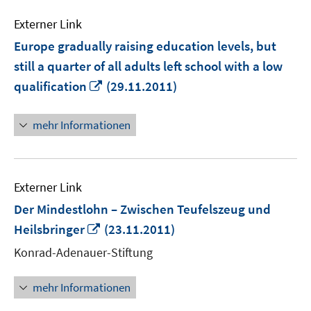
Externer Link
Europe gradually raising education levels, but
still a quarter of all adults left school with a low
In
qualification
(29.11.2011)
neuem
Fenster
mehr Informationen
öffnen
Externer Link
Der Mindestlohn – Zwischen Teufelszeug und
In
Heilsbringer
(23.11.2011)
neuem
Konrad-Adenauer-Stiftung
Fenster
öffnen
mehr Informationen