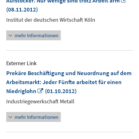
Aufstocker: Nur wenige sind trotz Arbeit arm
neu
(08.11.2012)
Fens
Institut der deutschen Wirtschaft Köln
öffn
mehr Informationen
Externer Link
Prekäre Beschäftigung und Neuordnung auf dem
Arbeitsmarkt: Jeder Fünfte arbeitet für einen
In
Niedriglohn
(01.10.2012)
neuem
Industriegewerkschaft Metall
Fenster
öffnen
mehr Informationen