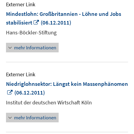
Externer Link
Mindestlohn: Großbritannien - Löhne und Jobs
In
stabilisiert
(06.12.2011)
neuem
Hans-Böckler-Stiftung
Fenster
öffnen
mehr Informationen
Externer Link
Niedriglohnsektor: Längst kein Massenphänomen
In
(06.12.2011)
neuem
Institut der deutschen Wirtschaft Köln
Fenster
öffnen
mehr Informationen