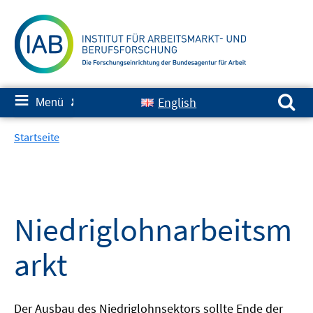
Springe
zum
Inhalt
Suchen nach:
≡
English
Menü
✘
Startseite
Niedriglohnarbeitsm
arkt
Der Ausbau des Niedriglohnsektors sollte Ende der