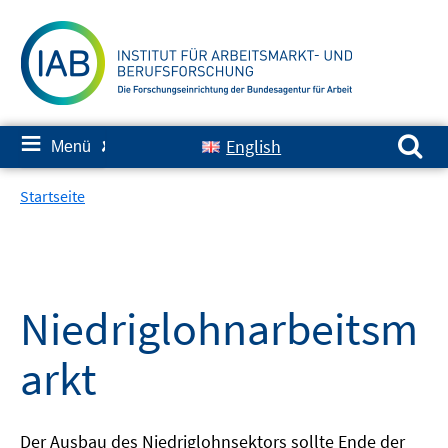
Springe
zum
Inhalt
Suchen nach:
≡
English
Menü
✘
Startseite
Niedriglohnarbeitsm
arkt
Der Ausbau des Niedriglohnsektors sollte Ende der