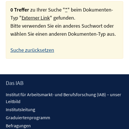
0 Treffer
zu Ihrer Suche "
*
" beim Dokumenten-
Typ "
Externer Link
" gefunden.
Bitte verwenden Sie ein anderes Suchwort oder
wählen Sie einen anderen Dokumenten-Typ aus.
Suche zurücksetzen
Footer
Das IAB
Inhalt
Institut für Arbeitsmarkt- und Berufsforschung (IAB) – unser
Leitbild
Institutsleitung
Graduiertenprogramm
Befragungen