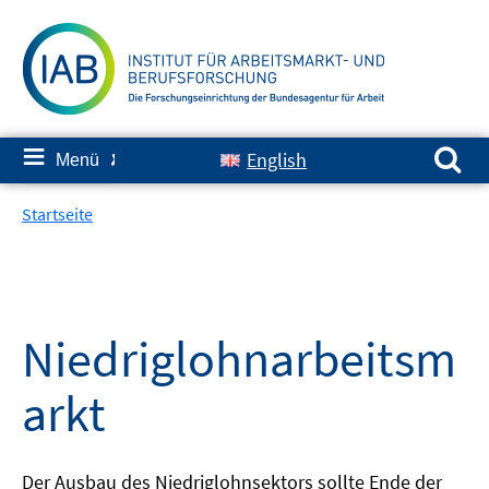
Springe
zum
Inhalt
Suchen nach:
≡
English
Menü
✘
Startseite
Niedriglohnarbeitsm
arkt
Der Ausbau des Niedriglohnsektors sollte Ende der