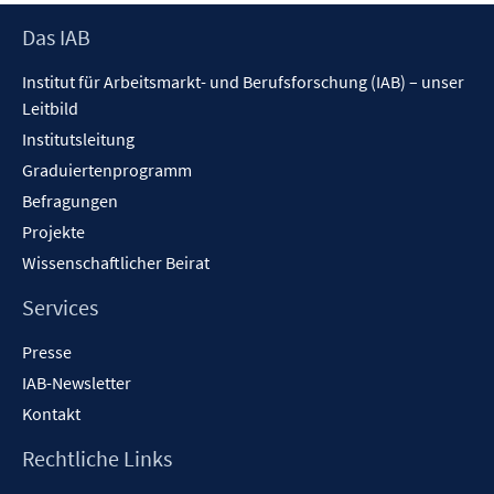
Footer
Das IAB
Inhalt
Institut für Arbeitsmarkt- und Berufsforschung (IAB) – unser
Leitbild
Institutsleitung
Graduiertenprogramm
Befragungen
Projekte
Wissenschaftlicher Beirat
Services
Presse
IAB-Newsletter
Kontakt
Rechtliche Links