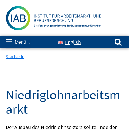
Springe
zum
Inhalt
Suchen nach:
≡
English
Menü
✘
Startseite
Niedriglohnarbeitsm
arkt
Der Ausbau des Niedriglohnsektors sollte Ende der