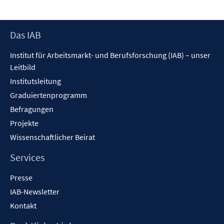
Footer
Das IAB
Inhalt
Institut für Arbeitsmarkt- und Berufsforschung (IAB) – unser
Leitbild
Institutsleitung
Graduiertenprogramm
Befragungen
Projekte
Wissenschaftlicher Beirat
Services
Presse
IAB-Newsletter
Kontakt