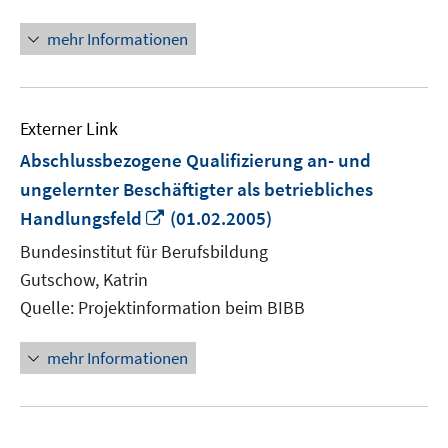
Fenster
öffnen
mehr Informationen
Externer Link
Abschlussbezogene Qualifizierung an- und
ungelernter Beschäftigter als betriebliches
In
Handlungsfeld
(01.02.2005)
neuem
Bundesinstitut für Berufsbildung
Fenster
Gutschow, Katrin
öffnen
Quelle: Projektinformation beim BIBB
mehr Informationen